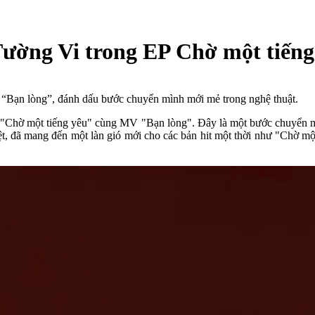
ường Vi trong EP Chờ một tiếng
 “Bạn lòng”, đánh dấu bước chuyển mình mới mẻ trong nghệ thuật.
n "Chờ một tiếng yêu" cùng MV "Bạn lòng". Đây là một bước chuyển m
biệt, đã mang đến một làn gió mới cho các bản hit một thời như "Chờ m