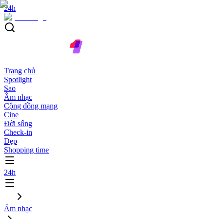
24h
Trang chủ
Spotlight
Sao
Âm nhạc
Cộng đồng mạng
Cine
Đời sống
Check-in
Đẹp
Shopping time
24h
Âm nhạc