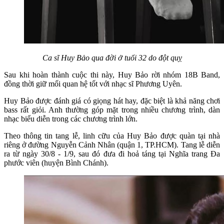
Ca sĩ Huy Bảo qua đời ở tuổi 32 do đột quỵ
Sau khi hoàn thành cuộc thi này, Huy Bảo rời nhóm 18B Band,
đồng thời giữ mối quan hệ tốt với nhạc sĩ Phương Uyên.
Huy Bảo được đánh giá có giọng hát hay, đặc biệt là khả năng chơi
bass rất giỏi. Anh thường góp mặt trong nhiều chương trình, dàn
nhạc biểu diễn trong các chương trình lớn.
Theo thông tin tang lễ, linh cữu của Huy Bảo được quàn tại nhà
riêng ở đường Nguyễn Cảnh Nhân (quận 1, TP.HCM). Tang lễ diễn
ra từ ngày 30/8 - 1/9, sau đó đưa đi hoả táng tại Nghĩa trang Đa
phước viên (huyện Bình Chánh).