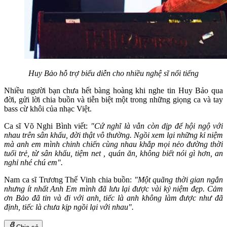
Huy Bảo hỗ trợ biểu diễn cho nhiều nghệ sĩ nổi tiếng
Nhiều người bạn chưa hết bàng hoàng khi nghe tin Huy Bảo qua
đời, gửi lời chia buồn và tiễn biệt một trong những giọng ca và tay
bass cừ khôi của nhạc Việt.
Ca sĩ Võ Nghi Bình viết:
"Cứ nghĩ là vẫn còn dịp để hội ngộ với
nhau trên sân khấu, đời thật vô thường. Ngồi xem lại những kỉ niệm
mà anh em mình chinh chiến cùng nhau khắp mọi nẻo đường thời
tuổi trẻ, từ sân khấu, tiệm net , quán ăn, không biết nói gì hơn, an
nghỉ nhé chú em".
Nam ca sĩ Trương Thế Vinh chia buồn:
"Một quãng thời gian ngắn
nhưng ít nhất Anh Em mình đã lưu lại được vài kỷ niệm đẹp. Cảm
ơn Bảo đã tin và đi với anh, tiếc là anh không làm được như đã
định, tiếc là chưa kịp ngồi lại với nhau".