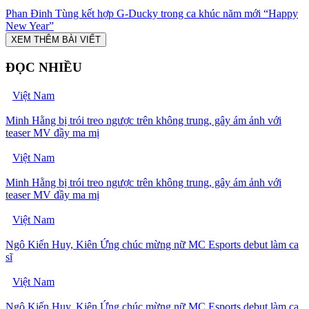
Phan Đinh Tùng kết hợp G-Ducky trong ca khúc năm mới “Happy
New Year”
XEM THÊM BÀI VIẾT
ĐỌC NHIỀU
Việt Nam
Minh Hằng bị trói treo ngược trên không trung, gây ám ảnh với
teaser MV đầy ma mị
Việt Nam
Minh Hằng bị trói treo ngược trên không trung, gây ám ảnh với
teaser MV đầy ma mị
Việt Nam
Ngô Kiến Huy, Kiên Ứng chúc mừng nữ MC Esports debut làm ca
sĩ
Việt Nam
Ngô Kiến Huy, Kiên Ứng chúc mừng nữ MC Esports debut làm ca