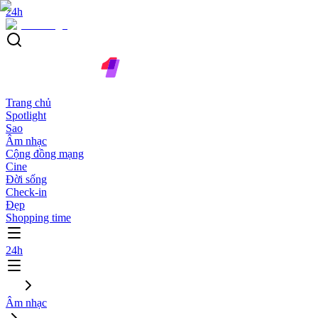
24h
Trang chủ
Spotlight
Sao
Âm nhạc
Cộng đồng mạng
Cine
Đời sống
Check-in
Đẹp
Shopping time
24h
Âm nhạc