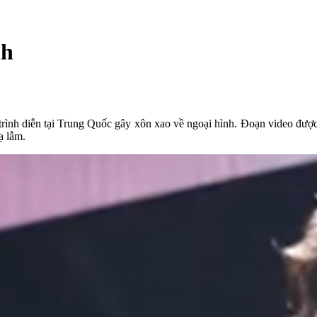
nh
trình diễn tại Trung Quốc gây xôn xao về ngoại hình. Đoạn video được
ạ lẫm.