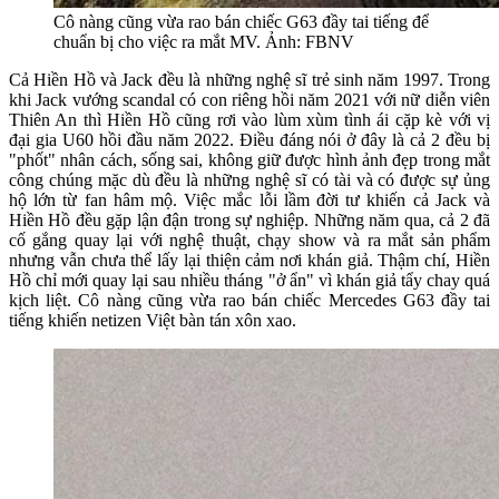
Cô nàng cũng vừa rao bán chiếc G63 đầy tai tiếng để
chuẩn bị cho việc ra mắt MV. Ảnh: FBNV
Cả Hiền Hồ và Jack đều là những nghệ sĩ trẻ sinh năm 1997. Trong
khi Jack vướng scandal có con riêng hồi năm 2021 với nữ diễn viên
Thiên An thì Hiền Hồ cũng rơi vào lùm xùm tình ái cặp kè với vị
đại gia U60 hồi đầu năm 2022. Điều đáng nói ở đây là cả 2 đều bị
"phốt" nhân cách, sống sai, không giữ được hình ảnh đẹp trong mắt
công chúng mặc dù đều là những nghệ sĩ có tài và có được sự ủng
hộ lớn từ fan hâm mộ. Việc mắc lỗi lầm đời tư khiến cả Jack và
Hiền Hồ đều gặp lận đận trong sự nghiệp. Những năm qua, cả 2 đã
cố gắng quay lại với nghệ thuật, chạy show và ra mắt sản phẩm
nhưng vẫn chưa thể lấy lại thiện cảm nơi khán giả. Thậm chí, Hiền
Hồ chỉ mới quay lại sau nhiều tháng "ở ẩn" vì khán giả tẩy chay quá
kịch liệt. Cô nàng cũng vừa rao bán chiếc Mercedes G63 đầy tai
tiếng khiến netizen Việt bàn tán xôn xao.