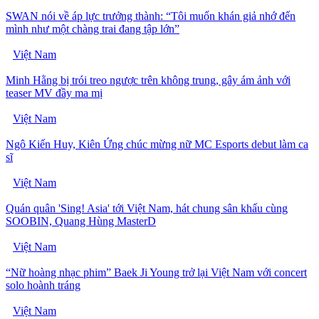
SWAN nói về áp lực trưởng thành: “Tôi muốn khán giả nhớ đến
mình như một chàng trai đang tập lớn”
Việt Nam
Minh Hằng bị trói treo ngược trên không trung, gây ám ảnh với
teaser MV đầy ma mị
Việt Nam
Ngô Kiến Huy, Kiên Ứng chúc mừng nữ MC Esports debut làm ca
sĩ
Việt Nam
Quán quân 'Sing! Asia' tới Việt Nam, hát chung sân khấu cùng
SOOBIN, Quang Hùng MasterD
Việt Nam
“Nữ hoàng nhạc phim” Baek Ji Young trở lại Việt Nam với concert
solo hoành tráng
Việt Nam