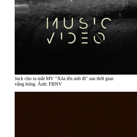
Jack cho ra mắt MV "Xóa tên anh đi" sau thời gian
vắng bóng. Ảnh: FBNV