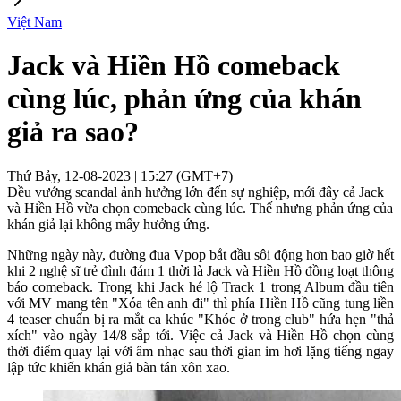
Việt Nam
Jack và Hiền Hồ comeback
cùng lúc, phản ứng của khán
giả ra sao?
Thứ Bảy, 12-08-2023 | 15:27 (GMT+7)
Đều vướng scandal ảnh hưởng lớn đến sự nghiệp, mới đây cả Jack
và Hiền Hồ vừa chọn comeback cùng lúc. Thế nhưng phản ứng của
khán giả lại không mấy hưởng ứng.
Những ngày này, đường đua Vpop bắt đầu sôi động hơn bao giờ hết
khi 2 nghệ sĩ trẻ đình đám 1 thời là Jack và Hiền Hồ đồng loạt thông
báo comeback. Trong khi Jack hé lộ Track 1 trong Album đầu tiên
với MV mang tên "Xóa tên anh đi" thì phía Hiền Hồ cũng tung liền
4 teaser chuẩn bị ra mắt ca khúc "Khóc ở trong club" hứa hẹn "thả
xích" vào ngày 14/8 sắp tới. Việc cả Jack và Hiền Hồ chọn cùng
thời điểm quay lại với âm nhạc sau thời gian im hơi lặng tiếng ngay
lập tức khiến khán giả bàn tán xôn xao.