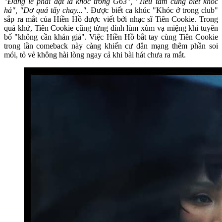
"Đáng lẽ phải đặt là khóc trong G63", "Tiểu tam cũng biết khóc
hả", "Dơ quá tẩy chay..."
. Được biết ca khúc "Khóc ở trong club"
sắp ra mắt của Hiền Hồ được viết bởi nhạc sĩ Tiên Cookie. Trong
quá khứ, Tiên Cookie cũng từng dính lùm xùm vạ miệng khi tuyên
bố "không cần khán giả". Việc Hiền Hồ bắt tay cùng Tiên Cookie
trong lần comeback này càng khiến cư dân mạng thêm phần soi
mói, tỏ vẻ không hài lòng ngay cả khi bài hát chưa ra mắt.