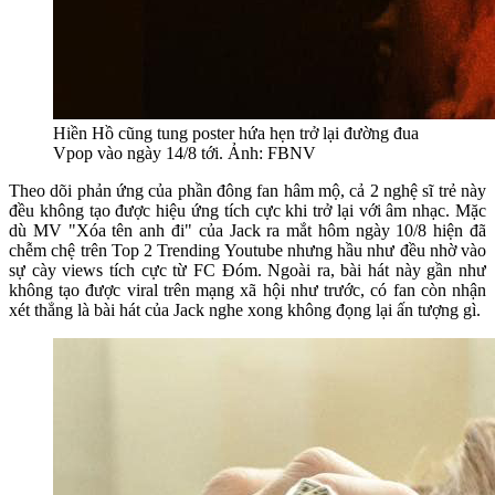
Hiền Hồ cũng tung poster hứa hẹn trở lại đường đua
Vpop vào ngày 14/8 tới. Ảnh: FBNV
Theo dõi phản ứng của phần đông fan hâm mộ, cả 2 nghệ sĩ trẻ này
đều không tạo được hiệu ứng tích cực khi trở lại với âm nhạc. Mặc
dù MV "Xóa tên anh đi" của Jack ra mắt hôm ngày 10/8 hiện đã
chễm chệ trên Top 2 Trending Youtube nhưng hầu như đều nhờ vào
sự cày views tích cực từ FC Đóm. Ngoài ra, bài hát này gần như
không tạo được viral trên mạng xã hội như trước, có fan còn nhận
xét thẳng là bài hát của Jack nghe xong không đọng lại ấn tượng gì.