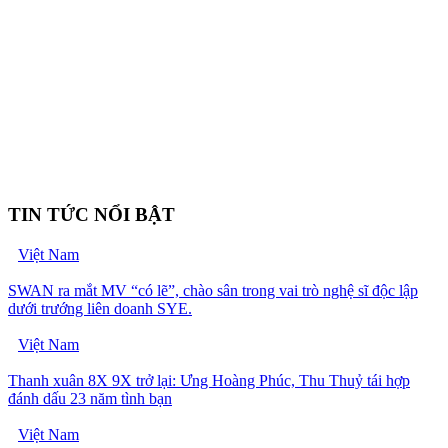
TIN TỨC NỔI BẬT
Việt Nam
SWAN ra mắt MV “có lẽ”, chào sân trong vai trò nghệ sĩ độc lập
dưới trướng liên doanh SYE.
Việt Nam
Thanh xuân 8X 9X trở lại: Ưng Hoàng Phúc, Thu Thuỷ tái hợp
đánh dấu 23 năm tình bạn
Việt Nam