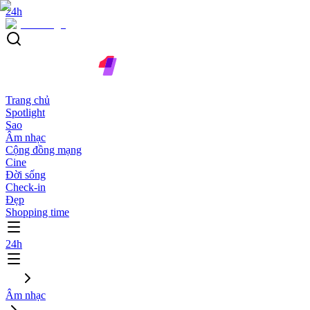
24h
Trang chủ
Spotlight
Sao
Âm nhạc
Cộng đồng mạng
Cine
Đời sống
Check-in
Đẹp
Shopping time
24h
Âm nhạc