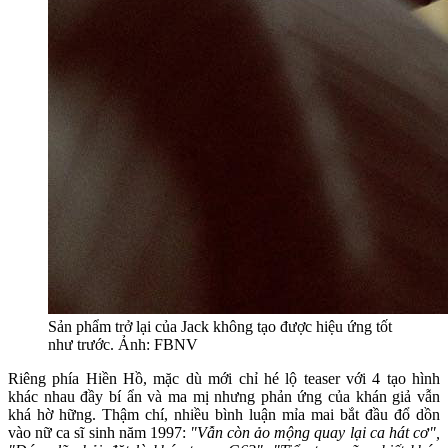
Sản phẩm trở lại của Jack không tạo được hiệu ứng tốt
như trước. Ảnh: FBNV
Riêng phía Hiền Hồ, mặc dù mới chỉ hé lộ teaser với 4 tạo hình
khác nhau đầy bí ẩn và ma mị nhưng phản ứng của khán giả vẫn
khá hờ hững. Thậm chí, nhiều bình luận mỉa mai bắt đầu đổ dồn
vào nữ ca sĩ sinh năm 1997:
"Vẫn còn ảo mộng quay lại ca hát cơ",