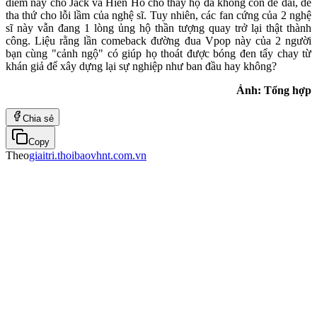
điểm này cho Jack và Hiền Hồ cho thấy họ đã không còn dễ dãi, dễ
tha thứ cho lỗi lầm của nghệ sĩ. Tuy nhiên, các fan cứng của 2 nghệ
sĩ này vẫn đang 1 lòng ủng hộ thần tượng quay trở lại thật thành
công. Liệu rằng lần comeback đường đua Vpop này của 2 người
bạn cùng "cảnh ngộ" có giúp họ thoát được bóng đen tẩy chay từ
khán giả để xây dựng lại sự nghiệp như ban đầu hay không?
Ảnh: Tổng hợp
Chia sẻ
Copy
Theo
giaitri.thoibaovhnt.com.vn