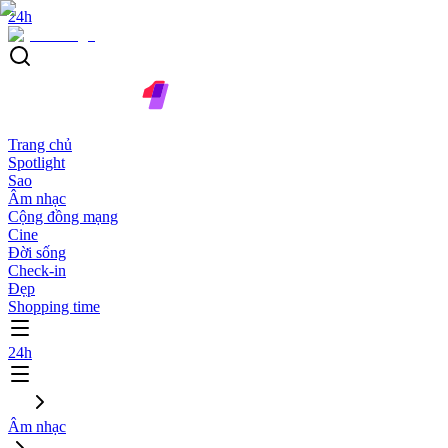
24h
Trang chủ
Spotlight
Sao
Âm nhạc
Cộng đồng mạng
Cine
Đời sống
Check-in
Đẹp
Shopping time
24h
Âm nhạc