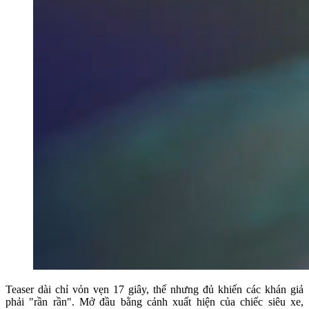
Teaser dài chỉ vỏn vẹn 17 giây, thế nhưng đủ khiến các khán giả
phải "rần rần". Mở đầu bằng cảnh xuất hiện của chiếc siêu xe,