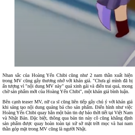
Nhan sắc của Hoàng Yến Chibi cũng như 2 nam thần xuất hiện
trong MV cũng gây thương nhớ với khán giả. "Chưa gì mình đã bị
ấn tượng vì "nội dung MV này" quá xinh gái và điển trai quá, mong
chờ sản phẩm mới của Hoàng Yến Chibi", một khán giả bình luận.
Bên cạnh teaser MV, nữ ca sĩ cũng liên tiếp gây chú ý với khán giả
khi sáng tạo nội dung quảng bá cho sản phẩm. Điển hình như việc
Hoàng Yến Chibi quay hẳn một bản tin dự báo thời tiết tại Việt Nam
và Nhật Bản. Đặc biệt, thông qua bản tin này cô cũng khẳng định
sản phẩm được quay hoàn toàn tại xứ sở mặt trời mọc và hai nam
thần góp mặt trong MV cũng là người Nhật.