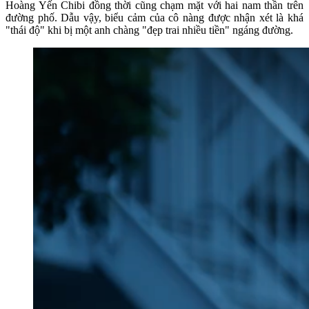
Hoàng Yến Chibi đồng thời cũng chạm mặt với hai nam thần trên
đường phố. Dẫu vậy, biểu cảm của cô nàng được nhận xét là khá
"thái độ" khi bị một anh chàng "đẹp trai nhiều tiền" ngáng đường.