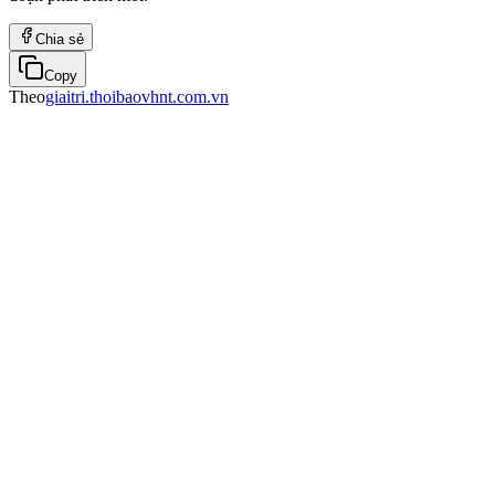
Chia sẻ
Copy
Theo
giaitri.thoibaovhnt.com.vn