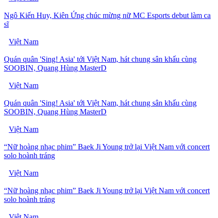
Ngô Kiến Huy, Kiên Ứng chúc mừng nữ MC Esports debut làm ca
sĩ
Việt Nam
Quán quân 'Sing! Asia' tới Việt Nam, hát chung sân khấu cùng
SOOBIN, Quang Hùng MasterD
Việt Nam
Quán quân 'Sing! Asia' tới Việt Nam, hát chung sân khấu cùng
SOOBIN, Quang Hùng MasterD
Việt Nam
“Nữ hoàng nhạc phim” Baek Ji Young trở lại Việt Nam với concert
solo hoành tráng
Việt Nam
“Nữ hoàng nhạc phim” Baek Ji Young trở lại Việt Nam với concert
solo hoành tráng
Việt Nam