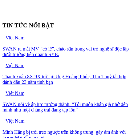
TIN TỨC NỔI BẬT
Việt Nam
SWAN ra mắt MV “có lẽ”, chào sân trong vai trò nghệ sĩ độc lập
dưới trướng liên doanh SYE.
Việt Nam
Thanh xuân 8X 9X trở lại: Ưng Hoàng Phúc, Thu Thuỷ tái hợp
đánh dấu 23 năm tình bạn
Việt Nam
SWAN nói về áp lực trưởng thành: “Tôi muốn khán giả nhớ đến
mình như một chàng trai đang tập lớn”
Việt Nam
Minh Hằng bị trói treo ngược trên không trung, gây ám ảnh với
teaser MV đầy ma mị