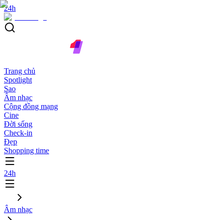
24h
Trang chủ
Spotlight
Sao
Âm nhạc
Cộng đồng mạng
Cine
Đời sống
Check-in
Đẹp
Shopping time
24h
Âm nhạc