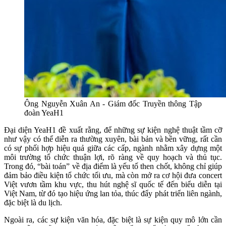
Ông Nguyễn Xuân An - Giám đốc Truyền thông Tập
đoàn YeaH1
Đại diện YeaH1 đề xuất rằng, để những sự kiện nghệ thuật tầm cỡ
như vậy có thể diễn ra thường xuyên, bài bản và bền vững, rất cần
có sự phối hợp hiệu quả giữa các cấp, ngành nhằm xây dựng một
môi trường tổ chức thuận lợi, rõ ràng về quy hoạch và thủ tục.
Trong đó, “bài toán” về địa điểm là yếu tố then chốt, không chỉ giúp
đảm bảo điều kiện tổ chức tối ưu, mà còn mở ra cơ hội đưa concert
Việt vươn tầm khu vực, thu hút nghệ sĩ quốc tế đến biểu diễn tại
Việt Nam, từ đó tạo hiệu ứng lan tỏa, thúc đẩy phát triển liên ngành,
đặc biệt là du lịch.
Ngoài ra, các sự kiện văn hóa, đặc biệt là sự kiện quy mô lớn cần