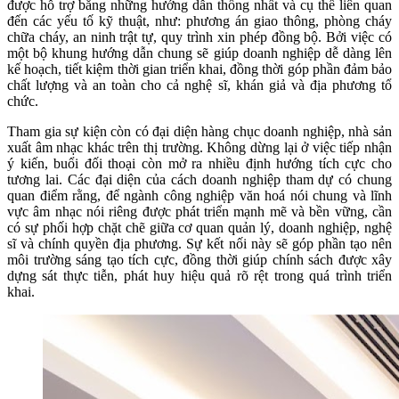
được hỗ trợ bằng những hướng dẫn thống nhất và cụ thể liên quan
đến các yếu tố kỹ thuật, như: phương án giao thông, phòng cháy
chữa cháy, an ninh trật tự, quy trình xin phép đồng bộ. Bởi việc có
một bộ khung hướng dẫn chung sẽ giúp doanh nghiệp dễ dàng lên
kế hoạch, tiết kiệm thời gian triển khai, đồng thời góp phần đảm bảo
chất lượng và an toàn cho cả nghệ sĩ, khán giả và địa phương tổ
chức.
Tham gia sự kiện còn có đại diện hàng chục doanh nghiệp, nhà sản
xuất âm nhạc khác trên thị trường. Không dừng lại ở việc tiếp nhận
ý kiến, buổi đối thoại còn mở ra nhiều định hướng tích cực cho
tương lai. Các đại diện của cách doanh nghiệp tham dự có chung
quan điểm rằng, để ngành công nghiệp văn hoá nói chung và lĩnh
vực âm nhạc nói riêng được phát triển mạnh mẽ và bền vững, cần
có sự phối hợp chặt chẽ giữa cơ quan quản lý, doanh nghiệp, nghệ
sĩ và chính quyền địa phương. Sự kết nối này sẽ góp phần tạo nên
môi trường sáng tạo tích cực, đồng thời giúp chính sách được xây
dựng sát thực tiễn, phát huy hiệu quả rõ rệt trong quá trình triển
khai.