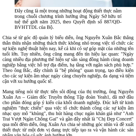
Đây cũng là một trong những hoạt động thiết thực nằm
trong chuỗi chương trình hưởng ứng Ngày Sở hữu trí
tuệ thế giới năm 2025, theo Quyết định số 887/QĐ-
BVHTTDL của Bộ.
Chia sẻ từ góc độ quản lý biểu diễn, ông Nguyễn Xuân Bắc thẳng
thắn thừa nhận những thách thức không nhỏ trong việc tổ chức các
sự kiện nghệ thuật hiện nay, kể cả khi có sự góp mặt của những tên
tuổi lớn. Tuy nhiên, ông cũng mang đến tín hiệu lạc quan: "Ngày
càng nhiều địa phương thể hiện sự sẵn sàng đồng hành cùng doanh
nghiệp bằng việc hỗ trợ địa điểm, hạ tầng với ngân sách phù hợp."
Theo ông Bắc, đây chính là "bệ phóng" quan trọng, tạo điều kiện
cho các sự kiện âm nhạc ngày càng chuyên nghiệp, đa dạng và tiệm
cận với xu hướng quốc tế.
Mang tiếng nói từ thực tiễn sôi động của thị trường, ông Nguyễn
Xuân An – Giám đốc Truyền thông Tập đoàn Yeah1, đã mở đầu
cho phần đóng góp ý kiến của khối doanh nghiệp. Đúc kết từ kinh
nghiệm "thực chiến" qua việc tổ chức thành công các sự kiện âm
nhạc quy mô "khủng", thu hút hàng chục ngàn khán giả như "Anh
Trai Vượt Ngàn Chông Gai" và gần đây nhất là "Chị Đẹp Concert"
qua mỗi đêm diễn, ông Xuân An chia sẻ những góc nhìn và đề xuất
thiết thực từ một đơn vị đang trực tiếp tạo ra và vận hành các sản
phẩm văn hóa có sức ảnh hưởng lớn.