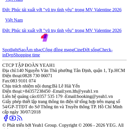
Đức Phúc tái xuất với "vũ trụ tình yêu" trong MV Valentine 2026
Việt Nam
Đức Phúc tái xuất với "vũ trụ tình yêu" trong MV Valentine 2026
Spotlight
Sao
Âm nhạc
Cộng đồng mạng
Cine
Đời sống
Check-
in
Đẹp
Shopping time
CTCP TẬP ĐOÀN YEAH1
Địa chỉ:
140 Nguyễn Văn Thủ phường Tân Định, quận 1, Tp.HCM
Điện thoại:
0828 730 06071
Fax:
083 9101 074
Chịu trách nhiệm nội dung:
Bà Lê Hải Yến
Điện thoại:
+84357238450 -
Email:
yen.lth@yeah1.vn
Liên hệ quảng cáo:
0357 535 179 -
Email:
booking@yeah1.vn
Giấy phép thiết lập trang thông tin điện tử tổng hợp trên mạng số
54/GP-TTĐT do Sở Thông tin và Truyền thông TP. Hồ Chí Minh
cấp ngày 30/07/2018
© Phát triển bởi Yeah1 Group. Copyright © 2006 - 2026 YEG. All