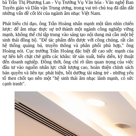
bà Trần Thị Phương Lan - Vụ Trưởng Vụ Văn hóa - Văn nghệ Ban
Tuyên giáo và Dân vận Trung ương, trong vai trò chủ toạ đã dẫn dắt
những vấn đề cốt lõi của ngành âm nhạc Việt Nam.
Phát biểu chỉ đạo, ông Trần Hoàng nhấn mạnh một tầm nhìn chiến
lược: để âm nhạc thực sự trở thành một ngành công nghiệp vững
mạnh, không thể chỉ tập trung vào sáng tạo nội dung mà cần một hệ
sinh thái đồng bộ. "Để tác phẩm đến được với công chúng, rất cần
hệ thống quảng bá, truyền thông và phân phối phù hợp," ông
Hoàng nói. Cục trưởng Trần Hoàng đặc biệt đề cao sức mạnh của
sự liên kết chặt chẽ giữa các khâu: từ sản xuất, biểu diễn, kỹ thuật
đến doanh nghiệp. Đồng thời, ông chỉ rõ tầm quan trọng của việc
đầu tư vào nguồn nhân lực chất lượng cao, hoàn thiện chính sách
bản quyền và liên tục phát hiện, bồi dưỡng tài năng trẻ - những yếu
tố then chốt tạo nên một "hệ sinh thái âm nhạc lành mạnh, có sức
cạnh tranh".