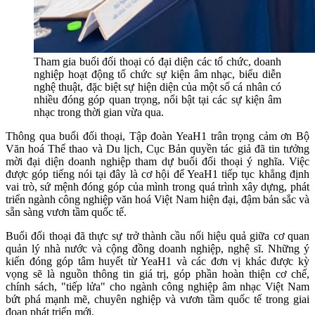
Tham gia buổi đối thoại có đại diện các tổ chức, doanh
nghiệp hoạt động tổ chức sự kiện âm nhạc, biểu diễn
nghệ thuật, đặc biệt sự hiện diện của một số cá nhân có
nhiều đóng góp quan trọng, nổi bật tại các sự kiện âm
nhạc trong thời gian vừa qua.
Thông qua buổi đối thoại, Tập đoàn YeaH1 trân trọng cảm ơn Bộ
Văn hoá Thể thao và Du lịch, Cục Bản quyền tác giả đã tin tưởng
mời đại diện doanh nghiệp tham dự buổi đối thoại ý nghĩa. Việc
được góp tiếng nói tại đây là cơ hội để YeaH1 tiếp tục khẳng định
vai trò, sứ mệnh đóng góp của mình trong quá trình xây dựng, phát
triển ngành công nghiệp văn hoá Việt Nam hiện đại, đậm bản sắc và
sẵn sàng vươn tầm quốc tế.
Buổi đối thoại đã thực sự trở thành cầu nối hiệu quả giữa cơ quan
quản lý nhà nước và cộng đồng doanh nghiệp, nghệ sĩ. Những ý
kiến đóng góp tâm huyết từ YeaH1 và các đơn vị khác được kỳ
vọng sẽ là nguồn thông tin giá trị, góp phần hoàn thiện cơ chế,
chính sách, "tiếp lửa" cho ngành công nghiệp âm nhạc Việt Nam
bứt phá mạnh mẽ, chuyên nghiệp và vươn tầm quốc tế trong giai
đoạn phát triển mới.