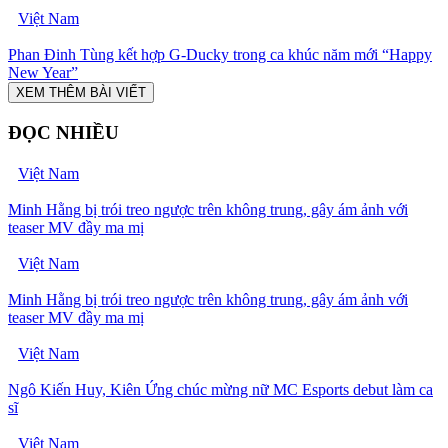
Việt Nam
Phan Đinh Tùng kết hợp G-Ducky trong ca khúc năm mới “Happy
New Year”
XEM THÊM BÀI VIẾT
ĐỌC NHIỀU
Việt Nam
Minh Hằng bị trói treo ngược trên không trung, gây ám ảnh với
teaser MV đầy ma mị
Việt Nam
Minh Hằng bị trói treo ngược trên không trung, gây ám ảnh với
teaser MV đầy ma mị
Việt Nam
Ngô Kiến Huy, Kiên Ứng chúc mừng nữ MC Esports debut làm ca
sĩ
Việt Nam