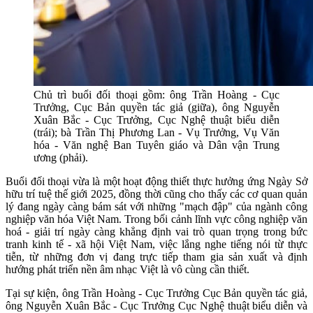
Chủ trì buổi đối thoại gồm: ông Trần Hoàng - Cục
Trưởng, Cục Bản quyền tác giả (giữa), ông Nguyễn
Xuân Bắc - Cục Trưởng, Cục Nghệ thuật biểu diễn
(trái); bà Trần Thị Phương Lan - Vụ Trưởng, Vụ Văn
hóa - Văn nghệ Ban Tuyên giáo và Dân vận Trung
ương (phải).
Buổi đối thoại vừa là một hoạt động thiết thực hưởng ứng Ngày Sở
hữu trí tuệ thế giới 2025, đồng thời cũng cho thấy các cơ quan quản
lý đang ngày càng bám sát với những "mạch đập" của ngành công
nghiệp văn hóa Việt Nam. Trong bối cảnh lĩnh vực công nghiệp văn
hoá - giải trí ngày càng khẳng định vai trò quan trọng trong bức
tranh kinh tế - xã hội Việt Nam, việc lắng nghe tiếng nói từ thực
tiễn, từ những đơn vị đang trực tiếp tham gia sản xuất và định
hướng phát triển nền âm nhạc Việt là vô cùng cần thiết.
Tại sự kiện, ông Trần Hoàng - Cục Trưởng Cục Bản quyền tác giả,
ông Nguyễn Xuân Bắc - Cục Trưởng Cục Nghệ thuật biểu diễn và