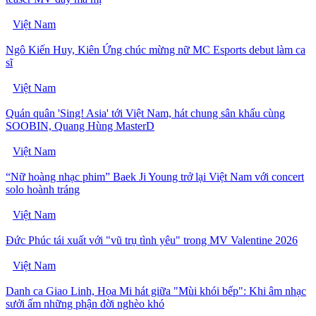
Việt Nam
Ngô Kiến Huy, Kiên Ứng chúc mừng nữ MC Esports debut làm ca
sĩ
Việt Nam
Quán quân 'Sing! Asia' tới Việt Nam, hát chung sân khấu cùng
SOOBIN, Quang Hùng MasterD
Việt Nam
“Nữ hoàng nhạc phim” Baek Ji Young trở lại Việt Nam với concert
solo hoành tráng
Việt Nam
Đức Phúc tái xuất với "vũ trụ tình yêu" trong MV Valentine 2026
Việt Nam
Danh ca Giao Linh, Họa Mi hát giữa "Mùi khói bếp": Khi âm nhạc
sưởi ấm những phận đời nghèo khó