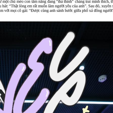
ột chú mèo con tắm nắng đang "thả thính" chàng trai mình thích, t
hát: “Thật lòng em rất muốn làm người yêu của anh”. Sau đó, xuyên su
 cảm với mọi cô gái: “Được cùng anh sánh bước giữa phố xá đông ngườ