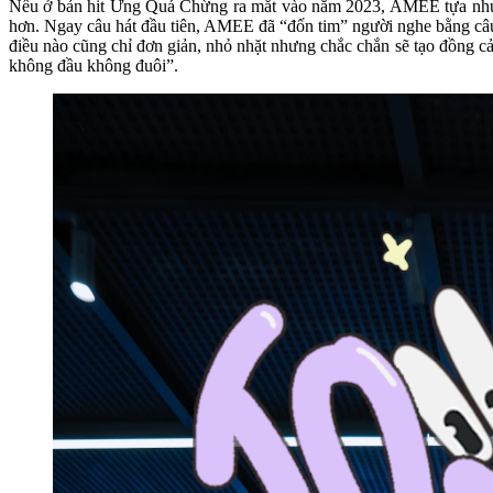
Nếu ở bản hit Ưng Quá Chừng ra mắt vào năm 2023, AMEE tựa như m
hơn. Ngay câu hát đầu tiên, AMEE đã “đốn tim” người nghe bằng câu 
điều nào cũng chỉ đơn giản, nhỏ nhặt nhưng chắc chắn sẽ tạo đồng
không đầu không đuôi”.