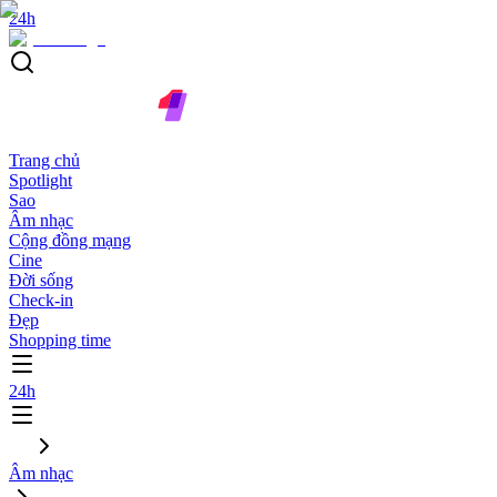
24h
Trang chủ
Spotlight
Sao
Âm nhạc
Cộng đồng mạng
Cine
Đời sống
Check-in
Đẹp
Shopping time
24h
Âm nhạc