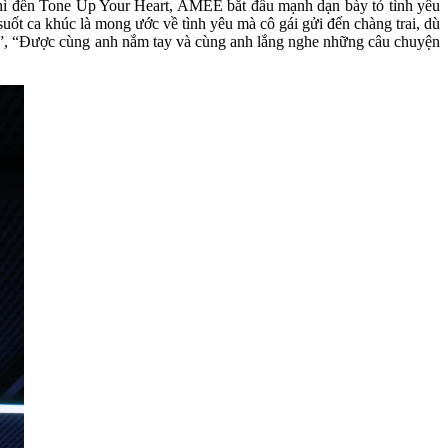
hì đến Tone Up Your Heart, AMEE bắt đầu mạnh dạn bày tỏ tình yêu
ốt ca khúc là mong ước về tình yêu mà cô gái gửi đến chàng trai, dù
i”, “Được cùng anh nắm tay và cùng anh lắng nghe những câu chuyện