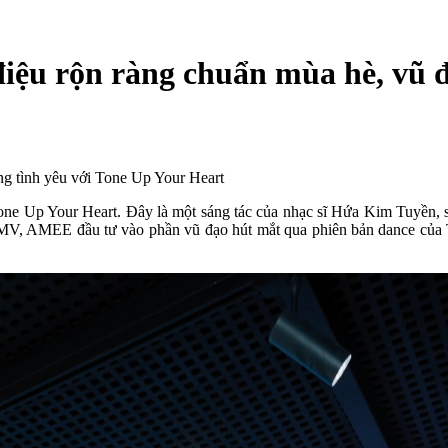
iệu rộn ràng chuẩn mùa hè, vũ đ
ng tình yêu với Tone Up Your Heart
e Up Your Heart. Đây là một sáng tác của nhạc sĩ Hứa Kim Tuyền, sở
 MV, AMEE đầu tư vào phần vũ đạo hút mắt qua phiên bản dance của T