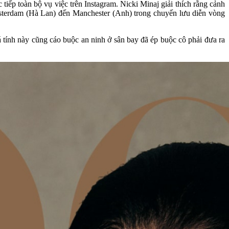
iếp toàn bộ vụ việc trên Instagram. Nicki Minaj giải thích rằng cảnh
Amsterdam (Hà Lan) đến Manchester (Anh) trong chuyến lưu diễn vòng
 tính này cũng cáo buộc an ninh ở sân bay đã ép buộc cô phải đưa ra