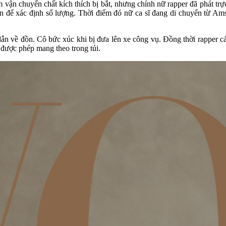
n chuyển chất kích thích bị bắt, nhưng chính nữ rapper đã phát trực t
 lên để xác định số lượng. Thời điểm đó nữ ca sĩ đang di chuyển từ 
ẫn về đồn. Cô bức xúc khi bị đưa lên xe công vụ. Đồng thời rapper cá
 được phép mang theo trong túi.