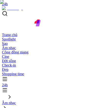
24h
Trang chủ
Spotlight
Sao
Âm nhạc
Cộng đồng mạng
Cine
Đời sống
Check-in
Đẹp
Shopping time
24h
Âm nhạc