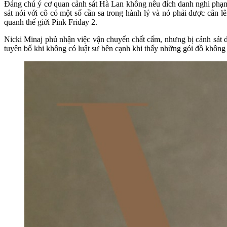
Đáng chú ý cơ quan cảnh sát Hà Lan không nêu đích danh nghi phạm vậ
sát nói với cô có một số cần sa trong hành lý và nó phải được cân
quanh thế giới Pink Friday 2.
Nicki Minaj phủ nhận việc vận chuyển chất cấm, nhưng bị cảnh sát d
tuyên bố khi không có luật sư bên cạnh khi thấy những gói đồ không