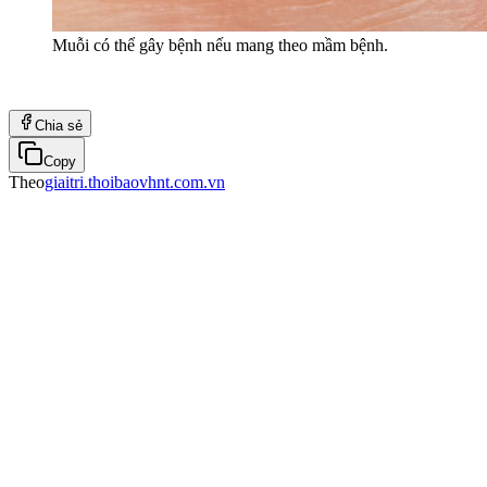
Muỗi có thể gây bệnh nếu mang theo mầm bệnh.
Chia sẻ
Copy
Theo
giaitri.thoibaovhnt.com.vn