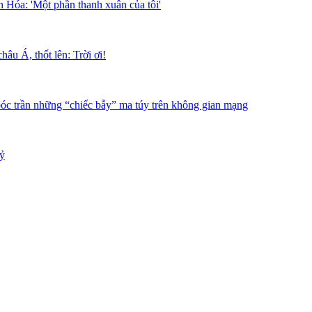
 Hóa: 'Một phần thanh xuân của tôi'
âu Á, thốt lên: Trời ơi!
bóc trần những “chiếc bẫy” ma túy trên không gian mạng
tỷ