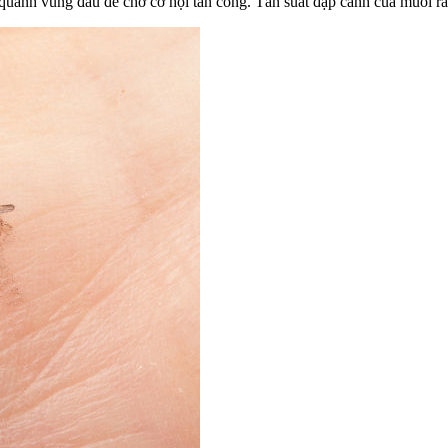
ay quanh vùng đầu để chờ cơ hội tấn công. Tần suất đập cánh của muỗi r