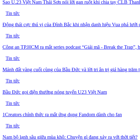
Sao U.23 Việt Nam Thái Sơn nói lời gan ruột khi chia tay CLB Thanh
Tin tức
Động thái cực thú vị của Đình Bắc khi nhận danh hiệu Vua phá lưới ch
Tin tức
Công an TP.HCM ra mắt series podcast “Giải mã - Break the Trap”, 
Tin tức
Mảnh đất vàng cuối cùng của Bầu Đức và lời tri ân trị giá hàng trăm 
Tin tức
Bầu Đức gọi điện thưởng nóng tuyển U23 Việt Nam
Tin tức
1Creators chính thức ra mắt ứng dụng Fandom dành cho fan
Tin tức
Nam bộ lạnh sâu giữa mùa khô: Chuyện gì đang xảy ra với thời tiết?