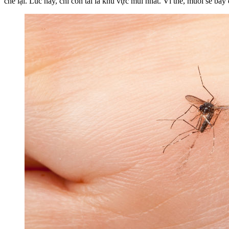
che lại. Lúc này, chỉ còn tai là khu vực mùi nhất. Vì thế, muỗi sẽ b