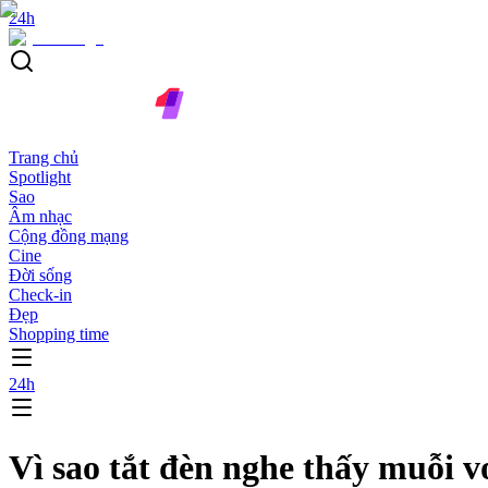
24h
Trang chủ
Spotlight
Sao
Âm nhạc
Cộng đồng mạng
Cine
Đời sống
Check-in
Đẹp
Shopping time
24h
Vì sao tắt đèn nghe thấy muỗi v