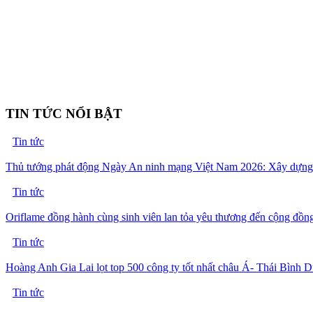
TIN TỨC NỔI BẬT
Tin tức
Thủ tướng phát động Ngày An ninh mạng Việt Nam 2026: Xây dựng k
Tin tức
Oriflame đồng hành cùng sinh viên lan tỏa yêu thương đến cộng đồn
Tin tức
Hoàng Anh Gia Lai lọt top 500 công ty tốt nhất châu Á- Thái Bình 
Tin tức