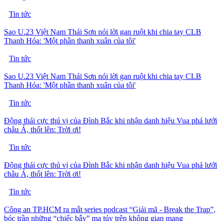
Tin tức
Sao U.23 Việt Nam Thái Sơn nói lời gan ruột khi chia tay CLB
Thanh Hóa: 'Một phần thanh xuân của tôi'
Tin tức
Sao U.23 Việt Nam Thái Sơn nói lời gan ruột khi chia tay CLB
Thanh Hóa: 'Một phần thanh xuân của tôi'
Tin tức
Động thái cực thú vị của Đình Bắc khi nhận danh hiệu Vua phá lưới
châu Á, thốt lên: Trời ơi!
Tin tức
Động thái cực thú vị của Đình Bắc khi nhận danh hiệu Vua phá lưới
châu Á, thốt lên: Trời ơi!
Tin tức
Công an TP.HCM ra mắt series podcast “Giải mã - Break the Trap”,
bóc trần những “chiếc bẫy” ma túy trên không gian mạng