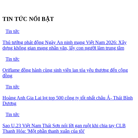
TIN TỨC NỔI BẬT
Tin tức
Thủ tướng phát động Ngày An ninh mạng Việt Nam 2026: Xây
dựng không gian mạng nhân văn, lấy con người làm trung tâm
Tin tức
Oriflame đồng hành cùng sinh viên lan tỏa yêu thương đến cộng
đồng
Tin tức
Hoàng Anh Gia Lai lọt top 500 công ty tốt nhất châu Á- Thái Bình
Dương
Tin tức
Sao U.23 Việt Nam Thái Sơn nói lời gan ruột khi chia tay CLB
Thanh Hóa: 'Một phần thanh xuân của tôi'