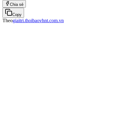
Chia sẻ
Copy
Theo
giaitri.thoibaovhnt.com.vn