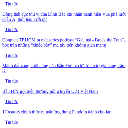
Tin tức
Động thái cực thú vị của Đình Bắc khi nhận danh hiệu Vua phá lưới
châu Á, thốt lên: Trời ơi!
Tin tức
Công an TP.HCM ra mắt series podcast “Giải mã - Break the Trap”,
bóc trần những “chiếc bẫy” ma túy trên không gian mạng
Tin tức
Mảnh đất vàng cuối cùng của Bầu Đức và lời tri ân trị giá hàng trăm
tỷ
Tin tức
Bầu Đức gọi điện thưởng nóng tuyển U23 Việt Nam
Tin tức
1Creators chính thức ra mắt ứng dụng Fandom dành cho fan
Tin tức