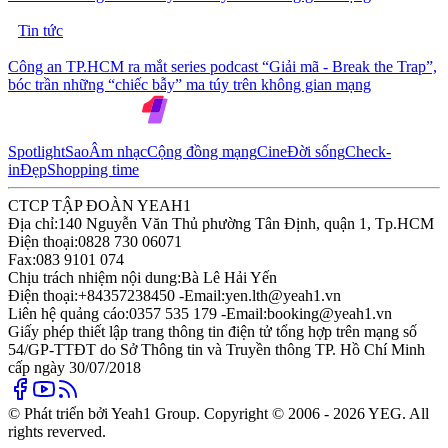
Tin tức
Công an TP.HCM ra mắt series podcast “Giải mã - Break the Trap”,
bóc trần những “chiếc bẫy” ma túy trên không gian mạng
Spotlight
Sao
Âm nhạc
Cộng đồng mạng
Cine
Đời sống
Check-
in
Đẹp
Shopping time
CTCP TẬP ĐOÀN YEAH1
Địa chỉ:
140 Nguyễn Văn Thủ phường Tân Định, quận 1, Tp.HCM
Điện thoại:
0828 730 06071
Fax:
083 9101 074
Chịu trách nhiệm nội dung:
Bà Lê Hải Yến
Điện thoại:
+84357238450 -
Email:
yen.lth@yeah1.vn
Liên hệ quảng cáo:
0357 535 179 -
Email:
booking@yeah1.vn
Giấy phép thiết lập trang thông tin điện tử tổng hợp trên mạng số
54/GP-TTĐT do Sở Thông tin và Truyền thông TP. Hồ Chí Minh
cấp ngày 30/07/2018
© Phát triển bởi Yeah1 Group. Copyright © 2006 - 2026 YEG. All
rights reverved.