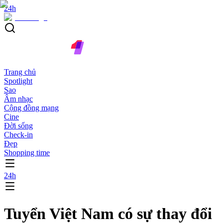
24h
Trang chủ
Spotlight
Sao
Âm nhạc
Cộng đồng mạng
Cine
Đời sống
Check-in
Đẹp
Shopping time
24h
Tuyển Việt Nam có sự thay đổi