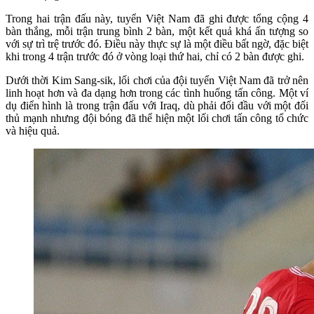
Trong hai trận đấu này, tuyển Việt Nam đã ghi được tổng cộng 4
bàn thắng, mỗi trận trung bình 2 bàn, một kết quả khá ấn tượng so
với sự trì trệ trước đó. Điều này thực sự là một điều bất ngờ, đặc biệt
khi trong 4 trận trước đó ở vòng loại thứ hai, chỉ có 2 bàn được ghi.
Dưới thời Kim Sang-sik, lối chơi của đội tuyển Việt Nam đã trở nên
linh hoạt hơn và đa dạng hơn trong các tình huống tấn công. Một ví
dụ điển hình là trong trận đấu với Iraq, dù phải đối đầu với một đối
thủ mạnh nhưng đội bóng đã thể hiện một lối chơi tấn công tổ chức
và hiệu quả.