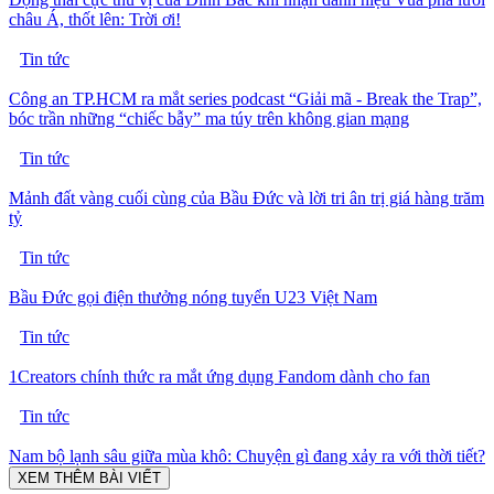
châu Á, thốt lên: Trời ơi!
Tin tức
Công an TP.HCM ra mắt series podcast “Giải mã - Break the Trap”,
bóc trần những “chiếc bẫy” ma túy trên không gian mạng
Tin tức
Mảnh đất vàng cuối cùng của Bầu Đức và lời tri ân trị giá hàng trăm
tỷ
Tin tức
Bầu Đức gọi điện thưởng nóng tuyển U23 Việt Nam
Tin tức
1Creators chính thức ra mắt ứng dụng Fandom dành cho fan
Tin tức
Nam bộ lạnh sâu giữa mùa khô: Chuyện gì đang xảy ra với thời tiết?
XEM THÊM BÀI VIẾT