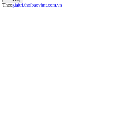
Theo
giaitri.thoibaovhnt.com.vn