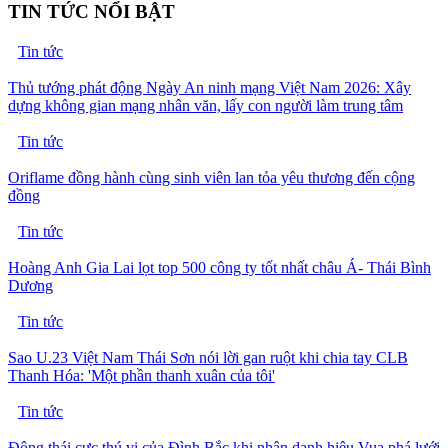
TIN TỨC NỔI BẬT
Tin tức
Thủ tướng phát động Ngày An ninh mạng Việt Nam 2026: Xây
dựng không gian mạng nhân văn, lấy con người làm trung tâm
Tin tức
Oriflame đồng hành cùng sinh viên lan tỏa yêu thương đến cộng
đồng
Tin tức
Hoàng Anh Gia Lai lọt top 500 công ty tốt nhất châu Á- Thái Bình
Dương
Tin tức
Sao U.23 Việt Nam Thái Sơn nói lời gan ruột khi chia tay CLB
Thanh Hóa: 'Một phần thanh xuân của tôi'
Tin tức
Động thái cực thú vị của Đình Bắc khi nhận danh hiệu Vua phá lưới