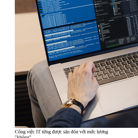
Công việc IT từng được săn đón với mức lương
"khủng"