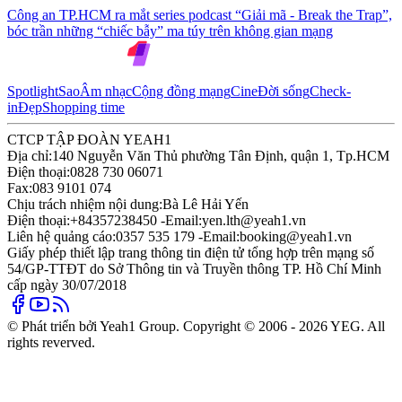
Công an TP.HCM ra mắt series podcast “Giải mã - Break the Trap”,
bóc trần những “chiếc bẫy” ma túy trên không gian mạng
Spotlight
Sao
Âm nhạc
Cộng đồng mạng
Cine
Đời sống
Check-
in
Đẹp
Shopping time
CTCP TẬP ĐOÀN YEAH1
Địa chỉ:
140 Nguyễn Văn Thủ phường Tân Định, quận 1, Tp.HCM
Điện thoại:
0828 730 06071
Fax:
083 9101 074
Chịu trách nhiệm nội dung:
Bà Lê Hải Yến
Điện thoại:
+84357238450 -
Email:
yen.lth@yeah1.vn
Liên hệ quảng cáo:
0357 535 179 -
Email:
booking@yeah1.vn
Giấy phép thiết lập trang thông tin điện tử tổng hợp trên mạng số
54/GP-TTĐT do Sở Thông tin và Truyền thông TP. Hồ Chí Minh
cấp ngày 30/07/2018
© Phát triển bởi Yeah1 Group. Copyright © 2006 - 2026 YEG. All
rights reverved.