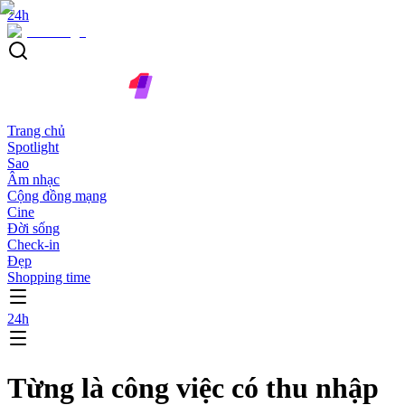
24h
Trang chủ
Spotlight
Sao
Âm nhạc
Cộng đồng mạng
Cine
Đời sống
Check-in
Đẹp
Shopping time
24h
Từng là công việc có thu nhập