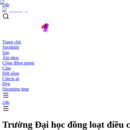
24h
Trang chủ
Spotlight
Sao
Âm nhạc
Cộng đồng mạng
Cine
Đời sống
Check-in
Đẹp
Shopping time
24h
Trường Đại học đồng loạt điều c