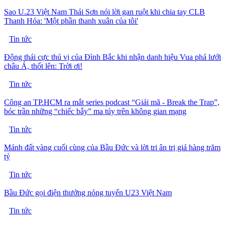
Sao U.23 Việt Nam Thái Sơn nói lời gan ruột khi chia tay CLB
Thanh Hóa: 'Một phần thanh xuân của tôi'
Tin tức
Động thái cực thú vị của Đình Bắc khi nhận danh hiệu Vua phá lưới
châu Á, thốt lên: Trời ơi!
Tin tức
Công an TP.HCM ra mắt series podcast “Giải mã - Break the Trap”,
bóc trần những “chiếc bẫy” ma túy trên không gian mạng
Tin tức
Mảnh đất vàng cuối cùng của Bầu Đức và lời tri ân trị giá hàng trăm
tỷ
Tin tức
Bầu Đức gọi điện thưởng nóng tuyển U23 Việt Nam
Tin tức