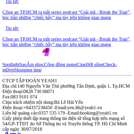
Tin tức
Công an TP.HCM ra mắt series podcast “Giải mã - Break the Trap”,
bóc trần những “chiếc bẫy” ma túy trên không gian mạng
Tin tức
Công an TP.HCM ra mắt series podcast “Giải mã - Break the Trap”,
bóc trần những “chiếc bẫy” ma túy trên không gian mạng
Spotlight
Sao
Âm nhạc
Cộng đồng mạng
Cine
Đời sống
Check-
in
Đẹp
Shopping time
CTCP TẬP ĐOÀN YEAH1
Địa chỉ:
140 Nguyễn Văn Thủ phường Tân Định, quận 1, Tp.HCM
Điện thoại:
0828 730 06071
Fax:
083 9101 074
Chịu trách nhiệm nội dung:
Bà Lê Hải Yến
Điện thoại:
+84357238450 -
Email:
yen.lth@yeah1.vn
Liên hệ quảng cáo:
0357 535 179 -
Email:
booking@yeah1.vn
Giấy phép thiết lập trang thông tin điện tử tổng hợp trên mạng số
54/GP-TTĐT do Sở Thông tin và Truyền thông TP. Hồ Chí Minh
cấp ngày 30/07/2018