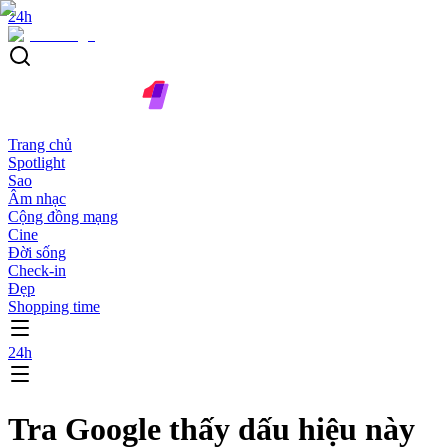
24h
Trang chủ
Spotlight
Sao
Âm nhạc
Cộng đồng mạng
Cine
Đời sống
Check-in
Đẹp
Shopping time
24h
Tra Google thấy dấu hiệu này