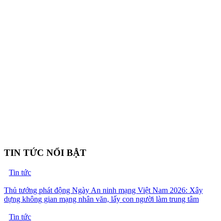
TIN TỨC NỔI BẬT
Tin tức
Thủ tướng phát động Ngày An ninh mạng Việt Nam 2026: Xây
dựng không gian mạng nhân văn, lấy con người làm trung tâm
Tin tức