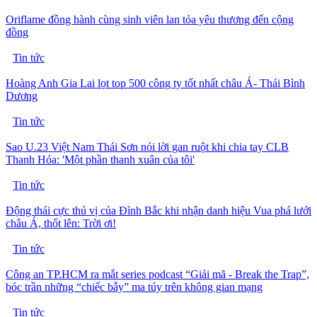
Oriflame đồng hành cùng sinh viên lan tỏa yêu thương đến cộng
đồng
Tin tức
Hoàng Anh Gia Lai lọt top 500 công ty tốt nhất châu Á- Thái Bình
Dương
Tin tức
Sao U.23 Việt Nam Thái Sơn nói lời gan ruột khi chia tay CLB
Thanh Hóa: 'Một phần thanh xuân của tôi'
Tin tức
Động thái cực thú vị của Đình Bắc khi nhận danh hiệu Vua phá lưới
châu Á, thốt lên: Trời ơi!
Tin tức
Công an TP.HCM ra mắt series podcast “Giải mã - Break the Trap”,
bóc trần những “chiếc bẫy” ma túy trên không gian mạng
Tin tức