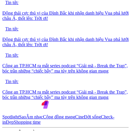
Tin tức
Động thái cực thú vị của Đình Bắc khi nhận danh hiệu Vua phá lưới
châu Á, thốt lên: Trời ơi!
Tin tức
Động thái cực thú vị của Đình Bắc khi nhận danh hiệu Vua phá lưới
châu Á, thốt lên: Trời ơi!
Tin tức
Công an TP.HCM ra mắt series podcast “Giải mã - Break the Trap”,
bóc trần những “chiếc bẫy” ma túy trên không gian mạng
Tin tức
Công an TP.HCM ra mắt series podcast “Giải mã - Break the Trap”,
bóc trần những “chiếc bẫy” ma túy trên không gian mạng
Spotlight
Sao
Âm nhạc
Cộng đồng mạng
Cine
Đời sống
Check-
in
Đẹp
Shopping time