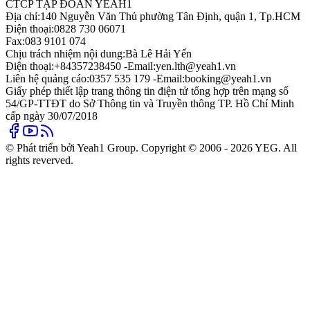
CTCP TẬP ĐOÀN YEAH1
Địa chỉ:
140 Nguyễn Văn Thủ phường Tân Định, quận 1, Tp.HCM
Điện thoại:
0828 730 06071
Fax:
083 9101 074
Chịu trách nhiệm nội dung:
Bà Lê Hải Yến
Điện thoại:
+84357238450 -
Email:
yen.lth@yeah1.vn
Liên hệ quảng cáo:
0357 535 179 -
Email:
booking@yeah1.vn
Giấy phép thiết lập trang thông tin điện tử tổng hợp trên mạng số
54/GP-TTĐT do Sở Thông tin và Truyền thông TP. Hồ Chí Minh
cấp ngày 30/07/2018
© Phát triển bởi Yeah1 Group. Copyright © 2006 - 2026 YEG. All
rights reverved.