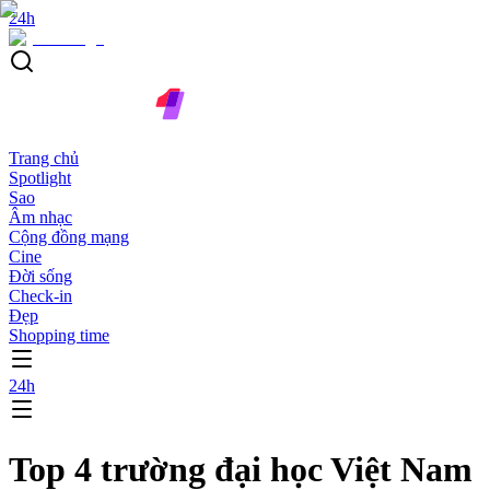
24h
Trang chủ
Spotlight
Sao
Âm nhạc
Cộng đồng mạng
Cine
Đời sống
Check-in
Đẹp
Shopping time
24h
Top 4 trường đại học Việt Nam