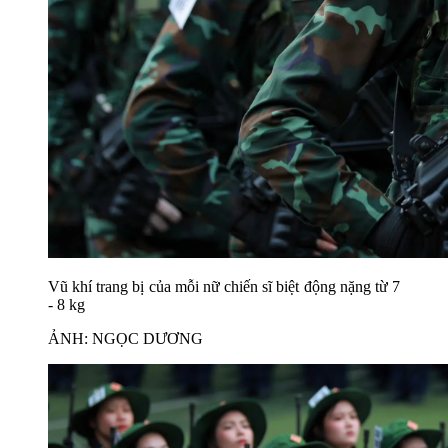
Vũ khí trang bị của mỗi nữ chiến sĩ biệt động nặng từ 7
- 8 kg
ẢNH: NGỌC DƯƠNG