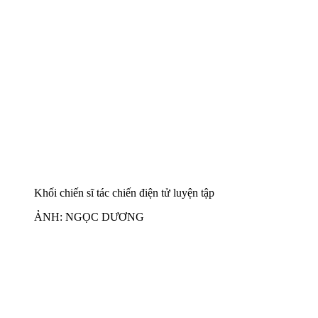
Khối chiến sĩ tác chiến điện tử luyện tập
ẢNH: NGỌC DƯƠNG