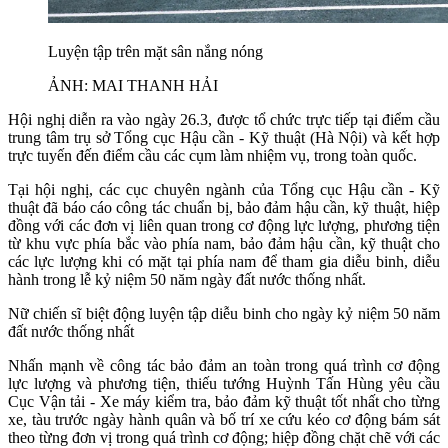
Luyện tập trên mặt sân nắng nóng
ẢNH: MAI THANH HẢI
Hội nghị diễn ra vào ngày 26.3, được tổ chức trực tiếp tại điểm cầu
trung tâm trụ sở Tổng cục Hậu cần - Kỹ thuật (Hà Nội) và kết hợp
trực tuyến đến điểm cầu các cụm làm nhiệm vụ, trong toàn quốc.
Tại hội nghị, các cục chuyên ngành của Tổng cục Hậu cần - Kỹ
thuật đã báo cáo công tác chuẩn bị, bảo đảm hậu cần, kỹ thuật, hiệp
đồng với các đơn vị liên quan trong cơ động lực lượng, phương tiện
từ khu vực phía bắc vào phía nam, bảo đảm hậu cần, kỹ thuật cho
các lực lượng khi có mặt tại phía nam để tham gia diễu binh, diễu
hành trong lễ kỷ niệm 50 năm ngày đất nước thống nhất.
Nữ chiến sĩ biệt động luyện tập diễu binh cho ngày kỷ niệm 50 năm
đất nước thống nhất
Nhấn mạnh về công tác bảo đảm an toàn trong quá trình cơ động
lực lượng và phương tiện, thiếu tướng Huỳnh Tấn Hùng yêu cầu
Cục Vận tải - Xe máy kiểm tra, bảo đảm kỹ thuật tốt nhất cho từng
xe, tàu trước ngày hành quân và bố trí xe cứu kéo cơ động bám sát
theo từng đơn vị trong quá trình cơ động; hiệp đồng chặt chẽ với các