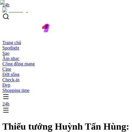
24h
Trang chủ
Spotlight
Sao
Âm nhạc
Cộng đồng mạng
Cine
Đời sống
Check-in
Đẹp
Shopping time
24h
Thiếu tướng Huỳnh Tấn Hùng: