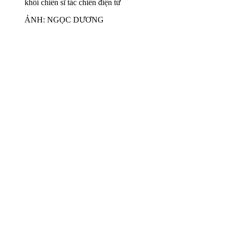
khối chiến sĩ tác chiến điện tử
ẢNH: NGỌC DƯƠNG