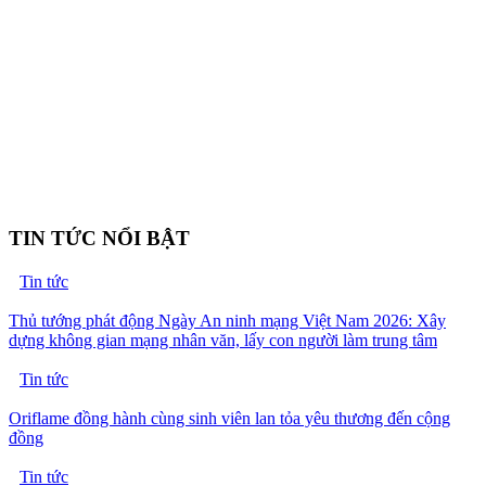
TIN TỨC NỔI BẬT
Tin tức
Thủ tướng phát động Ngày An ninh mạng Việt Nam 2026: Xây
dựng không gian mạng nhân văn, lấy con người làm trung tâm
Tin tức
Oriflame đồng hành cùng sinh viên lan tỏa yêu thương đến cộng
đồng
Tin tức