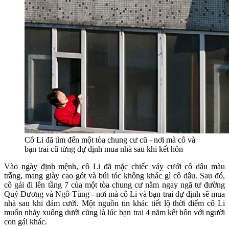
Cô Li đã tìm đến một tòa chung cư cũ - nơi mà cô và
bạn trai cũ từng dự định mua nhà sau khi kết hôn
Vào ngày định mệnh, cô Li đã mặc chiếc váy cưới cô dâu màu
trắng, mang giày cao gót và búi tóc không khác gì cô dâu. Sau đó,
cô gái đi lên tầng 7 của một tòa chung cư nằm ngay ngã tư đường
Quý Dương và Ngô Tùng - nơi mà cô Li và bạn trai dự định sẽ mua
nhà sau khi đám cưới. Một nguồn tin khác tiết lộ thời điểm cô Li
muốn nhảy xuống dưới cũng là lúc bạn trai 4 năm kết hôn với người
con gái khác.