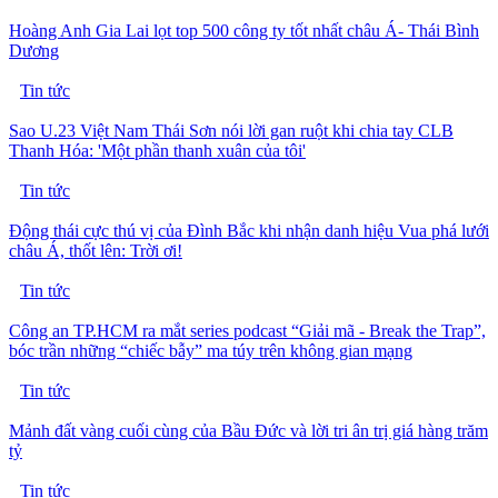
Hoàng Anh Gia Lai lọt top 500 công ty tốt nhất châu Á- Thái Bình
Dương
Tin tức
Sao U.23 Việt Nam Thái Sơn nói lời gan ruột khi chia tay CLB
Thanh Hóa: 'Một phần thanh xuân của tôi'
Tin tức
Động thái cực thú vị của Đình Bắc khi nhận danh hiệu Vua phá lưới
châu Á, thốt lên: Trời ơi!
Tin tức
Công an TP.HCM ra mắt series podcast “Giải mã - Break the Trap”,
bóc trần những “chiếc bẫy” ma túy trên không gian mạng
Tin tức
Mảnh đất vàng cuối cùng của Bầu Đức và lời tri ân trị giá hàng trăm
tỷ
Tin tức