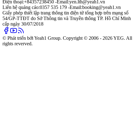
Điện thoại:
+84357238450 -
Email:
yen.lth@yeah1.vn
Liên hệ quảng cáo:
0357 535 179 -
Email:
booking@yeah1.vn
Giấy phép thiết lập trang thông tin điện tử tổng hợp trên mạng số
54/GP-TTĐT do Sở Thông tin và Truyền thông TP. Hồ Chí Minh
cấp ngày 30/07/2018
© Phát triển bởi Yeah1 Group. Copyright © 2006 - 2026 YEG. All
rights reverved.