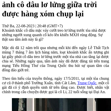
ảnh cô dâu lơ lửng giữa trời
được hàng xóm chụp lại
Thứ Ba, 22-08-2023 | 20:48 (GMT+7)
Khoảnh khắc cô dâu mặc váy cưới treo lơ lửng trước tòa nhà được
những người xung quanh cố kéo lên khiến MXH rúng động. Sự
thật sau tấm ảnh này là gì?
Mặc dù đã 12 năm trôi qua nhưng mỗi khi đến ngày Lễ Thất Tịch
mùng 7 tháng 7 âm lịch hàng năm, loạt khoảnh khắc ấn tượng ghi
lại giây phút cô dâu treo lơ lửng trước một tòa nhà cao tầng lại được
chia sẻ. Những ngày qua, tấm ảnh này đã được đăng tải trên trang
mạng Tiểu Hồng Thư của Trung Quốc thu hút sự quan tâm của
đông đảo giới trẻ.
Theo tìm hiểu của truyền thông, ngày 17/5/2011, tại một tòa chung
cư cũ ở thành phố Trường Xuân, tỉnh Cát Lâm,
Trung Quốc
, một cô
gái đã có ý định quyên sinh từ trên tầng cao. Được biết, nhân vật
chính trong câu chuyện được gọi là cô Li, 22 tuổi sống tại Đại An.