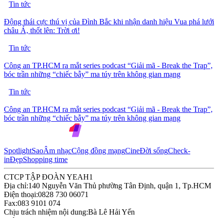
Tin tức
Động thái cực thú vị của Đình Bắc khi nhận danh hiệu Vua phá lưới
châu Á, thốt lên: Trời ơi!
Tin tức
Công an TP.HCM ra mắt series podcast “Giải mã - Break the Trap”,
bóc trần những “chiếc bẫy” ma túy trên không gian mạng
Tin tức
Công an TP.HCM ra mắt series podcast “Giải mã - Break the Trap”,
bóc trần những “chiếc bẫy” ma túy trên không gian mạng
Spotlight
Sao
Âm nhạc
Cộng đồng mạng
Cine
Đời sống
Check-
in
Đẹp
Shopping time
CTCP TẬP ĐOÀN YEAH1
Địa chỉ:
140 Nguyễn Văn Thủ phường Tân Định, quận 1, Tp.HCM
Điện thoại:
0828 730 06071
Fax:
083 9101 074
Chịu trách nhiệm nội dung:
Bà Lê Hải Yến