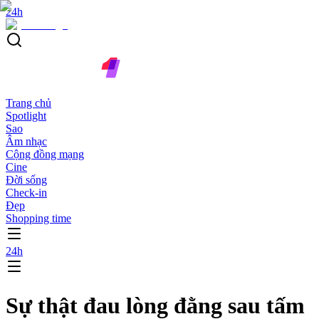
24h
Trang chủ
Spotlight
Sao
Âm nhạc
Cộng đồng mạng
Cine
Đời sống
Check-in
Đẹp
Shopping time
24h
Sự thật đau lòng đằng sau tấm