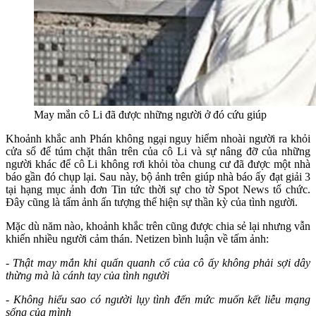
May mắn cô Li đã được những người ở đó cứu giúp
Khoảnh khắc anh Phán không ngại nguy hiểm nhoài người ra khỏi
cửa sổ để túm chặt thân trên của cô Li và sự nâng đỡ của những
người khác để cô Li không rơi khỏi tòa chung cư đã được một nhà
báo gần đó chụp lại. Sau này, bộ ảnh trên giúp nhà báo ấy đạt giải 3
tại hạng mục ảnh đơn Tin tức thời sự cho tờ Spot News tổ chức.
Đây cũng là tấm ảnh ấn tượng thể hiện sự thần kỳ của tình người.
Mặc dù năm nào, khoảnh khắc trên cũng được chia sẻ lại nhưng vẫn
khiến nhiều người cảm thán. Netizen bình luận về tấm ảnh:
- Thật may mắn khi quấn quanh cổ của cô ấy không phải sợi dây
thừng mà là cánh tay của tình người
- Không hiểu sao có người lụy tình đến mức muốn kết liễu mạng
sống của mình