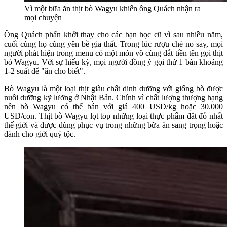
Vì một bữa ăn thịt bò Wagyu khiến ông Quách nhận ra
mọi chuyện
Ông Quách phấn khởi thay cho các bạn học cũ vì sau nhiều năm,
cuối cùng họ cũng yên bề gia thất. Trong lúc rượu chè no say, mọi
người phát hiện trong menu có một món vô cùng đắt tiền tên gọi thịt
bò Wagyu. Với sự hiếu kỳ, mọi người đồng ý gọi thử 1 bàn khoảng
1-2 suất để "ăn cho biết".
Bò Wagyu là một loại thịt giàu chất dinh dưỡng với giống bò được
nuôi dưỡng kỹ lưỡng ở Nhật Bản. Chính vì chất lượng thượng hạng
nên bò Wagyu có thể bán với giá 400 USD/kg hoặc 30.000
USD/con. Thịt bò Wagyu lọt top những loại thực phẩm đắt đỏ nhất
thế giới và được dùng phục vụ trong những bữa ăn sang trọng hoặc
dành cho giới quý tộc.