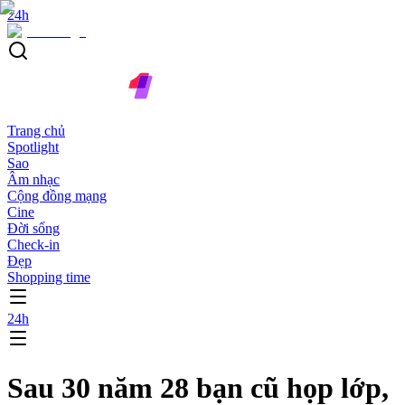
24h
Trang chủ
Spotlight
Sao
Âm nhạc
Cộng đồng mạng
Cine
Đời sống
Check-in
Đẹp
Shopping time
24h
Sau 30 năm 28 bạn cũ họp lớp,