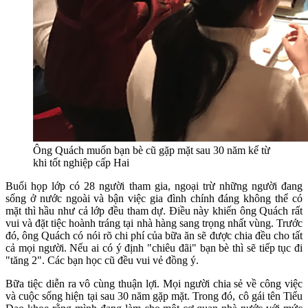
Ông Quách muốn bạn bè cũ gặp mặt sau 30 năm kể từ
khi tốt nghiệp cấp Hai
Buổi họp lớp có 28 người tham gia, ngoại trừ những người đang
sống ở nước ngoài và bận việc gia đình chính đáng không thể có
mặt thì hầu như cả lớp đều tham dự. Điều này khiến ông Quách rất
vui và đặt tiệc hoành tráng tại nhà hàng sang trọng nhất vùng. Trước
đó, ông Quách có nói rõ chi phí của bữa ăn sẽ được chia đều cho tất
cả mọi người. Nếu ai có ý định "chiêu đãi" bạn bè thì sẽ tiếp tục đi
"tăng 2". Các bạn học cũ đều vui vẻ đồng ý.
Bữa tiệc diễn ra vô cùng thuận lợi. Mọi người chia sẻ về công việc
và cuộc sống hiện tại sau 30 năm gặp mặt. Trong đó, cô gái tên Tiểu