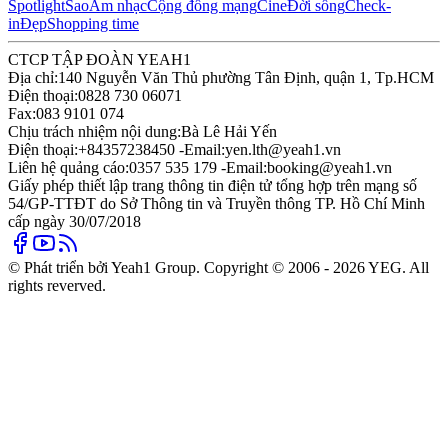
Spotlight
Sao
Âm nhạc
Cộng đồng mạng
Cine
Đời sống
Check-
in
Đẹp
Shopping time
CTCP TẬP ĐOÀN YEAH1
Địa chỉ:
140 Nguyễn Văn Thủ phường Tân Định, quận 1, Tp.HCM
Điện thoại:
0828 730 06071
Fax:
083 9101 074
Chịu trách nhiệm nội dung:
Bà Lê Hải Yến
Điện thoại:
+84357238450 -
Email:
yen.lth@yeah1.vn
Liên hệ quảng cáo:
0357 535 179 -
Email:
booking@yeah1.vn
Giấy phép thiết lập trang thông tin điện tử tổng hợp trên mạng số
54/GP-TTĐT do Sở Thông tin và Truyền thông TP. Hồ Chí Minh
cấp ngày 30/07/2018
© Phát triển bởi Yeah1 Group. Copyright © 2006 - 2026 YEG. All
rights reverved.