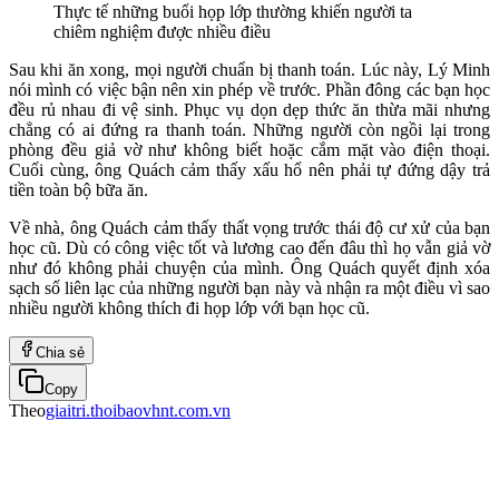
Thực tế những buổi họp lớp thường khiến người ta
chiêm nghiệm được nhiều điều
Sau khi ăn xong, mọi người chuẩn bị thanh toán. Lúc này, Lý Minh
nói mình có việc bận nên xin phép về trước. Phần đông các bạn học
đều rủ nhau đi vệ sinh. Phục vụ dọn dẹp thức ăn thừa mãi nhưng
chẳng có ai đứng ra thanh toán. Những người còn ngồi lại trong
phòng đều giả vờ như không biết hoặc cắm mặt vào điện thoại.
Cuối cùng, ông Quách cảm thấy xấu hổ nên phải tự đứng dậy trả
tiền toàn bộ bữa ăn.
Về nhà, ông Quách cảm thấy thất vọng trước thái độ cư xử của bạn
học cũ. Dù có công việc tốt và lương cao đến đâu thì họ vẫn giả vờ
như đó không phải chuyện của mình. Ông Quách quyết định xóa
sạch số liên lạc của những người bạn này và nhận ra một điều vì sao
nhiều người không thích đi họp lớp với bạn học cũ.
Chia sẻ
Copy
Theo
giaitri.thoibaovhnt.com.vn