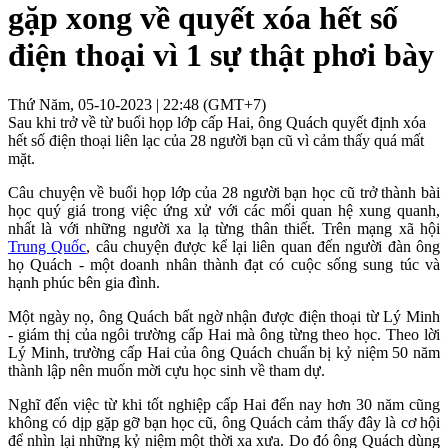
gặp xong về quyết xóa hết số
điện thoại vì 1 sự thật phơi bày
Thứ Năm, 05-10-2023 | 22:48 (GMT+7)
Sau khi trở về từ buổi họp lớp cấp Hai, ông Quách quyết định xóa
hết số điện thoại liên lạc của 28 người bạn cũ vì cảm thấy quá mất
mặt.
Câu chuyện về buổi họp lớp của 28 người bạn học cũ trở thành bài
học quý giá trong việc ứng xử với các mối quan hệ xung quanh,
nhất là với những người xa lạ từng thân thiết. Trên mạng xã hội
Trung Quốc
, câu chuyện được kể lại liên quan đến người đàn ông
họ Quách - một doanh nhân thành đạt có cuộc sống sung túc và
hạnh phúc bên gia đình.
Một ngày nọ, ông Quách bất ngờ nhận được điện thoại từ Lý Minh
- giám thị của ngôi trường cấp Hai mà ông từng theo học. Theo lời
Lý Minh, trường cấp Hai của ông Quách chuẩn bị kỷ niệm 50 năm
thành lập nên muốn mời cựu học sinh về tham dự.
Nghĩ đến việc từ khi tốt nghiệp cấp Hai đến nay hơn 30 năm cũng
không có dịp gặp gỡ bạn học cũ, ông Quách cảm thấy đây là cơ hội
để nhìn lại những kỷ niệm một thời xa xưa. Do đó ông Quách dùng