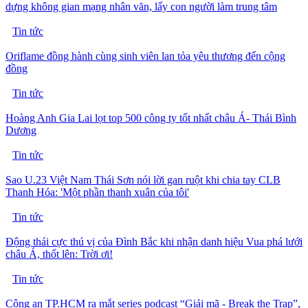
dựng không gian mạng nhân văn, lấy con người làm trung tâm
Tin tức
Oriflame đồng hành cùng sinh viên lan tỏa yêu thương đến cộng
đồng
Tin tức
Hoàng Anh Gia Lai lọt top 500 công ty tốt nhất châu Á- Thái Bình
Dương
Tin tức
Sao U.23 Việt Nam Thái Sơn nói lời gan ruột khi chia tay CLB
Thanh Hóa: 'Một phần thanh xuân của tôi'
Tin tức
Động thái cực thú vị của Đình Bắc khi nhận danh hiệu Vua phá lưới
châu Á, thốt lên: Trời ơi!
Tin tức
Công an TP.HCM ra mắt series podcast “Giải mã - Break the Trap”,