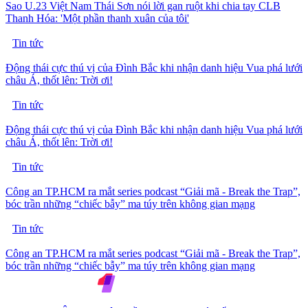
Sao U.23 Việt Nam Thái Sơn nói lời gan ruột khi chia tay CLB
Thanh Hóa: 'Một phần thanh xuân của tôi'
Tin tức
Động thái cực thú vị của Đình Bắc khi nhận danh hiệu Vua phá lưới
châu Á, thốt lên: Trời ơi!
Tin tức
Động thái cực thú vị của Đình Bắc khi nhận danh hiệu Vua phá lưới
châu Á, thốt lên: Trời ơi!
Tin tức
Công an TP.HCM ra mắt series podcast “Giải mã - Break the Trap”,
bóc trần những “chiếc bẫy” ma túy trên không gian mạng
Tin tức
Công an TP.HCM ra mắt series podcast “Giải mã - Break the Trap”,
bóc trần những “chiếc bẫy” ma túy trên không gian mạng