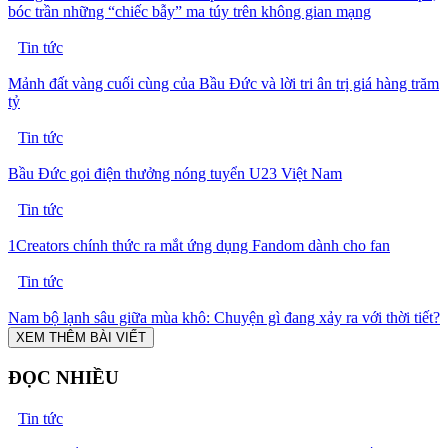
bóc trần những “chiếc bẫy” ma túy trên không gian mạng
Tin tức
Mảnh đất vàng cuối cùng của Bầu Đức và lời tri ân trị giá hàng trăm
tỷ
Tin tức
Bầu Đức gọi điện thưởng nóng tuyển U23 Việt Nam
Tin tức
1Creators chính thức ra mắt ứng dụng Fandom dành cho fan
Tin tức
Nam bộ lạnh sâu giữa mùa khô: Chuyện gì đang xảy ra với thời tiết?
XEM THÊM BÀI VIẾT
ĐỌC NHIỀU
Tin tức