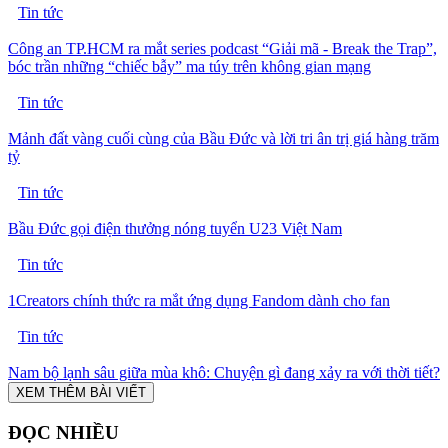
Tin tức
Công an TP.HCM ra mắt series podcast “Giải mã - Break the Trap”,
bóc trần những “chiếc bẫy” ma túy trên không gian mạng
Tin tức
Mảnh đất vàng cuối cùng của Bầu Đức và lời tri ân trị giá hàng trăm
tỷ
Tin tức
Bầu Đức gọi điện thưởng nóng tuyển U23 Việt Nam
Tin tức
1Creators chính thức ra mắt ứng dụng Fandom dành cho fan
Tin tức
Nam bộ lạnh sâu giữa mùa khô: Chuyện gì đang xảy ra với thời tiết?
XEM THÊM BÀI VIẾT
ĐỌC NHIỀU