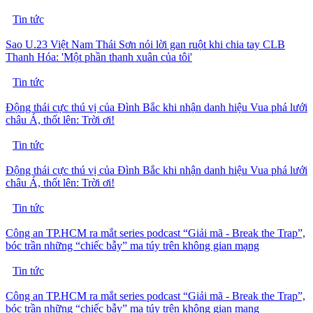
Tin tức
Sao U.23 Việt Nam Thái Sơn nói lời gan ruột khi chia tay CLB
Thanh Hóa: 'Một phần thanh xuân của tôi'
Tin tức
Động thái cực thú vị của Đình Bắc khi nhận danh hiệu Vua phá lưới
châu Á, thốt lên: Trời ơi!
Tin tức
Động thái cực thú vị của Đình Bắc khi nhận danh hiệu Vua phá lưới
châu Á, thốt lên: Trời ơi!
Tin tức
Công an TP.HCM ra mắt series podcast “Giải mã - Break the Trap”,
bóc trần những “chiếc bẫy” ma túy trên không gian mạng
Tin tức
Công an TP.HCM ra mắt series podcast “Giải mã - Break the Trap”,
bóc trần những “chiếc bẫy” ma túy trên không gian mạng