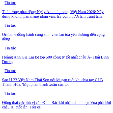
Tin tức
Thủ tướng phát động Ngày An ninh mạng Việt Nam 2026: Xây
dựng không gian mạng nhân văn, lấy con người làm trung tâm
Tin tức
Oriflame đồng hành cùng sinh viên lan tỏa yêu thương đến cộng
đồng
Tin tức
Hoàng Anh Gia Lai lọt top 500 công ty tốt nhất châu Á- Thái Bình
Dương
Tin tức
Sao U.23 Việt Nam Thái Sơn nói lời gan ruột khi chia tay CLB
Thanh Hóa: 'Một phần thanh xuân của tôi'
Tin tức
Động thái cực thú vị của Đình Bắc khi nhận danh hiệu Vua phá lưới
châu Á, thốt lên: Trời ơi!