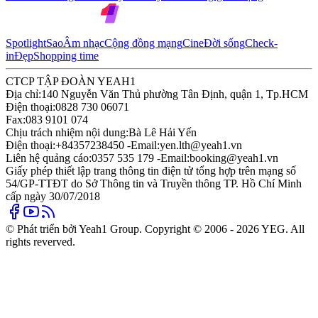
Spotlight
Sao
Âm nhạc
Cộng đồng mạng
Cine
Đời sống
Check-
in
Đẹp
Shopping time
CTCP TẬP ĐOÀN YEAH1
Địa chỉ:
140 Nguyễn Văn Thủ phường Tân Định, quận 1, Tp.HCM
Điện thoại:
0828 730 06071
Fax:
083 9101 074
Chịu trách nhiệm nội dung:
Bà Lê Hải Yến
Điện thoại:
+84357238450 -
Email:
yen.lth@yeah1.vn
Liên hệ quảng cáo:
0357 535 179 -
Email:
booking@yeah1.vn
Giấy phép thiết lập trang thông tin điện tử tổng hợp trên mạng số
54/GP-TTĐT do Sở Thông tin và Truyền thông TP. Hồ Chí Minh
cấp ngày 30/07/2018
© Phát triển bởi Yeah1 Group. Copyright © 2006 - 2026 YEG. All
rights reverved.