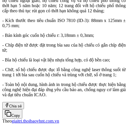
hộ chiếu ngoại giao, hộ chiếu công vụ và hộ chiếu phổ thông có
thời hạn 5 năm hoặc 10 năm; 12 trang đối với hộ chiếu phổ thông
cấp theo thủ tục rút gọn có thời hạn không quá 12 tháng;
- Kích thước theo tiêu chuẩn ISO 7810 (ID-3): 88mm x 125mm ±
0,75 mm;
- Bán kính góc cuốn hộ chiếu r: 3,18mm ± 0,3mm;
- Chíp điện tử được đặt trong bìa sau của hộ chiếu có gắn chíp điện
tử;
- Bìa hộ chiếu là loại vật liệu nhựa tổng hợp, có độ bền cao;
- Chữ, số hộ chiếu được đục lỗ bằng công nghệ laser thông suốt từ
trang 1 tới bìa sau cuốn hộ chiếu và trùng với chữ, số ở trang 1;
- Toàn bộ nội dung, hình ảnh in trong hộ chiếu được thực hiện bằng
công nghệ hiện đại đáp ứng yêu cầu bảo an, chống nguy cơ làm giả
và đạt tiêu chuẩn ICAO.
Chia sẻ
Copy
Theo
giaitri.thoibaovhnt.com.vn