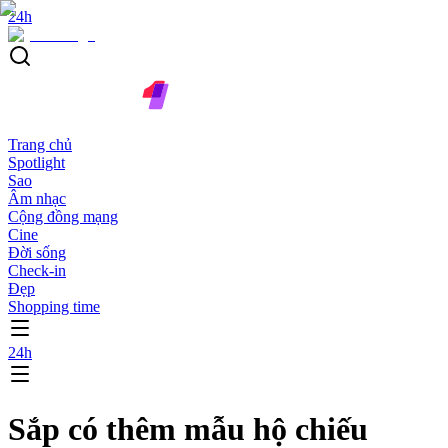
24h
Trang chủ
Spotlight
Sao
Âm nhạc
Cộng đồng mạng
Cine
Đời sống
Check-in
Đẹp
Shopping time
24h
Sắp có thêm mẫu hộ chiếu