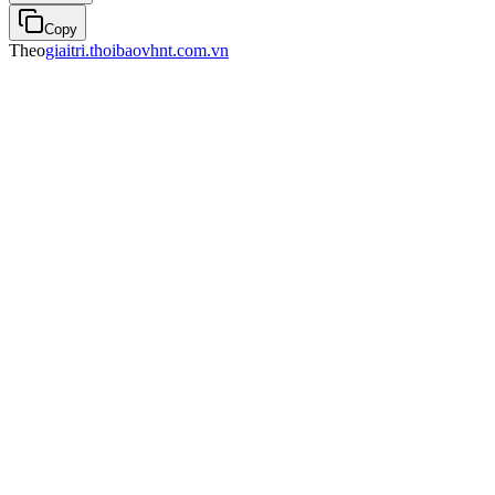
Copy
Theo
giaitri.thoibaovhnt.com.vn