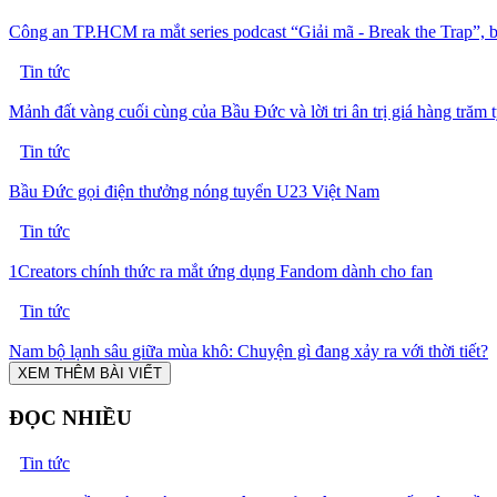
Công an TP.HCM ra mắt series podcast “Giải mã - Break the Trap”, 
Tin tức
Mảnh đất vàng cuối cùng của Bầu Đức và lời tri ân trị giá hàng trăm 
Tin tức
Bầu Đức gọi điện thưởng nóng tuyển U23 Việt Nam
Tin tức
1Creators chính thức ra mắt ứng dụng Fandom dành cho fan
Tin tức
Nam bộ lạnh sâu giữa mùa khô: Chuyện gì đang xảy ra với thời tiết?
XEM THÊM BÀI VIẾT
ĐỌC NHIỀU
Tin tức