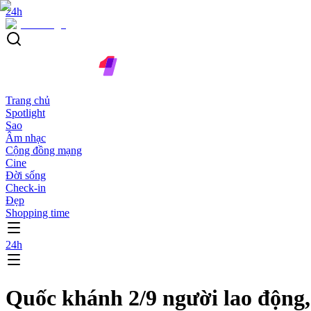
24h
Trang chủ
Spotlight
Sao
Âm nhạc
Cộng đồng mạng
Cine
Đời sống
Check-in
Đẹp
Shopping time
24h
Quốc khánh 2/9 người lao động,