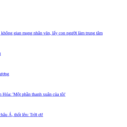
hông gian mạng nhân văn, lấy con người làm trung tâm
g
Dương
 Hóa: 'Một phần thanh xuân của tôi'
âu Á, thốt lên: Trời ơi!