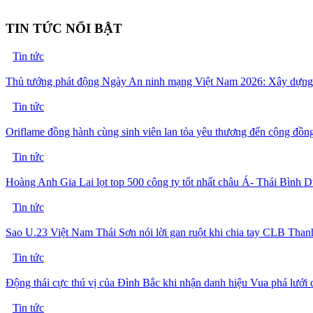
TIN TỨC NỔI BẬT
Tin tức
Thủ tướng phát động Ngày An ninh mạng Việt Nam 2026: Xây dựng k
Tin tức
Oriflame đồng hành cùng sinh viên lan tỏa yêu thương đến cộng đồn
Tin tức
Hoàng Anh Gia Lai lọt top 500 công ty tốt nhất châu Á- Thái Bình 
Tin tức
Sao U.23 Việt Nam Thái Sơn nói lời gan ruột khi chia tay CLB Thanh
Tin tức
Động thái cực thú vị của Đình Bắc khi nhận danh hiệu Vua phá lưới ch
Tin tức