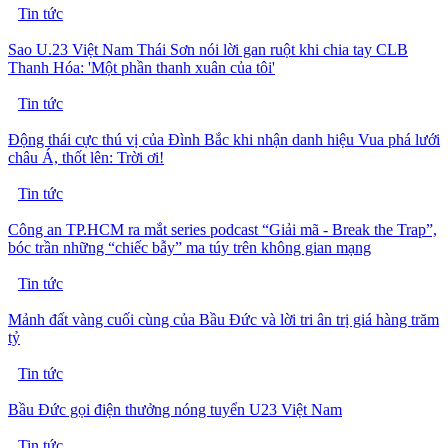
Tin tức
Sao U.23 Việt Nam Thái Sơn nói lời gan ruột khi chia tay CLB
Thanh Hóa: 'Một phần thanh xuân của tôi'
Tin tức
Động thái cực thú vị của Đình Bắc khi nhận danh hiệu Vua phá lưới
châu Á, thốt lên: Trời ơi!
Tin tức
Công an TP.HCM ra mắt series podcast “Giải mã - Break the Trap”,
bóc trần những “chiếc bẫy” ma túy trên không gian mạng
Tin tức
Mảnh đất vàng cuối cùng của Bầu Đức và lời tri ân trị giá hàng trăm
tỷ
Tin tức
Bầu Đức gọi điện thưởng nóng tuyển U23 Việt Nam
Tin tức