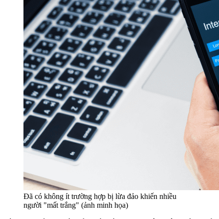
Đã có không ít trường hợp bị lừa đảo khiến nhiều
người "mất trắng" (ảnh minh họa)