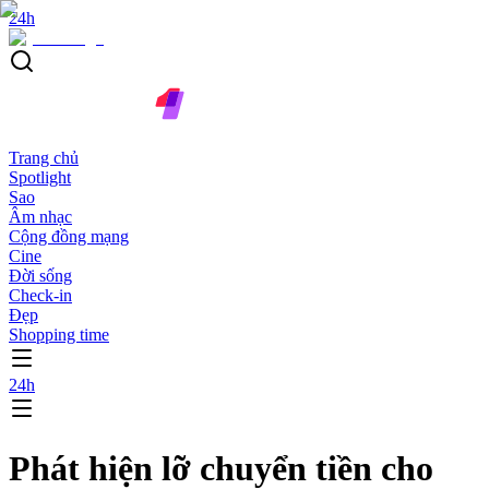
24h
Trang chủ
Spotlight
Sao
Âm nhạc
Cộng đồng mạng
Cine
Đời sống
Check-in
Đẹp
Shopping time
24h
Phát hiện lỡ chuyển tiền cho