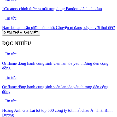
1Creators chính thức ra mắt ứng dụng Fandom dành cho fan
Tin tức
Nam bộ lạnh sâu giữa mùa khô: Chuyện gì đang xảy ra với thời tiết?
XEM THÊM BÀI VIẾT
ĐỌC NHIỀU
Tin tức
Oriflame đồng hành cùng sinh viên lan tỏa yêu thương đến cộng
đồng
Tin tức
Oriflame đồng hành cùng sinh viên lan tỏa yêu thương đến cộng
đồng
Tin tức
Hoàng Anh Gia Lai lọt top 500 công ty tốt nhất châu Á- Thái Bình
Dương