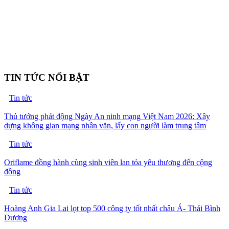
TIN TỨC NỔI BẬT
Tin tức
Thủ tướng phát động Ngày An ninh mạng Việt Nam 2026: Xây
dựng không gian mạng nhân văn, lấy con người làm trung tâm
Tin tức
Oriflame đồng hành cùng sinh viên lan tỏa yêu thương đến cộng
đồng
Tin tức
Hoàng Anh Gia Lai lọt top 500 công ty tốt nhất châu Á- Thái Bình
Dương