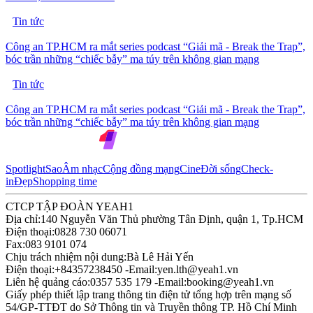
Tin tức
Công an TP.HCM ra mắt series podcast “Giải mã - Break the Trap”,
bóc trần những “chiếc bẫy” ma túy trên không gian mạng
Tin tức
Công an TP.HCM ra mắt series podcast “Giải mã - Break the Trap”,
bóc trần những “chiếc bẫy” ma túy trên không gian mạng
Spotlight
Sao
Âm nhạc
Cộng đồng mạng
Cine
Đời sống
Check-
in
Đẹp
Shopping time
CTCP TẬP ĐOÀN YEAH1
Địa chỉ:
140 Nguyễn Văn Thủ phường Tân Định, quận 1, Tp.HCM
Điện thoại:
0828 730 06071
Fax:
083 9101 074
Chịu trách nhiệm nội dung:
Bà Lê Hải Yến
Điện thoại:
+84357238450 -
Email:
yen.lth@yeah1.vn
Liên hệ quảng cáo:
0357 535 179 -
Email:
booking@yeah1.vn
Giấy phép thiết lập trang thông tin điện tử tổng hợp trên mạng số
54/GP-TTĐT do Sở Thông tin và Truyền thông TP. Hồ Chí Minh