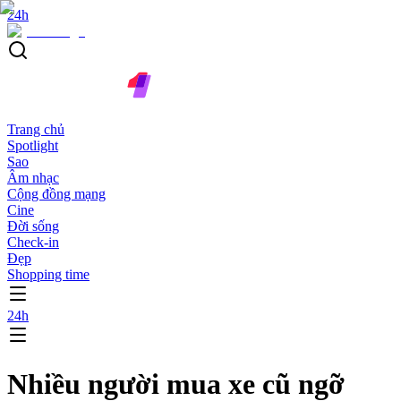
24h
Trang chủ
Spotlight
Sao
Âm nhạc
Cộng đồng mạng
Cine
Đời sống
Check-in
Đẹp
Shopping time
24h
Nhiều người mua xe cũ ngỡ