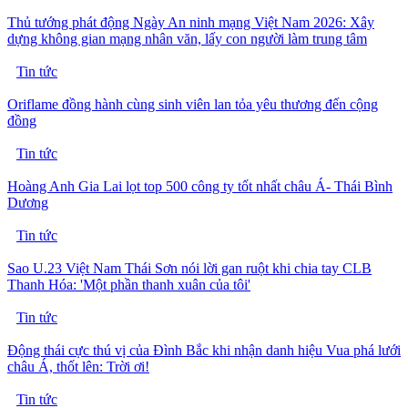
Thủ tướng phát động Ngày An ninh mạng Việt Nam 2026: Xây
dựng không gian mạng nhân văn, lấy con người làm trung tâm
Tin tức
Oriflame đồng hành cùng sinh viên lan tỏa yêu thương đến cộng
đồng
Tin tức
Hoàng Anh Gia Lai lọt top 500 công ty tốt nhất châu Á- Thái Bình
Dương
Tin tức
Sao U.23 Việt Nam Thái Sơn nói lời gan ruột khi chia tay CLB
Thanh Hóa: 'Một phần thanh xuân của tôi'
Tin tức
Động thái cực thú vị của Đình Bắc khi nhận danh hiệu Vua phá lưới
châu Á, thốt lên: Trời ơi!
Tin tức