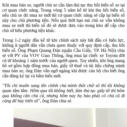
Khi mua bán xe, người chủ xe cần làm thủ tục thu hồi biển số xe tại
cơ quan chức năng. Trong vòng 5 năm kể từ khi thu hồi biển số,
nếu chủ xe đó mua xe mới thì cơ quan chức năng sẽ cấp lại biển số
này cho chủ phương tiện. Nếu quá thời hạn mà chủ xe vẫn không
mua xe mới thì biển số đó sẽ được đưa vào trong kho để cấp cho
chủ sở hữu phương tiện khác.
Trong 1-2 ngày đầu kể từ khi chính sách này bắt đầu có hiệu lực,
không ít người dân vẫn chưa quen thuộc với quy định cấp, thu hồi
biển số. Ông Phạm Quang Đản (quận Cầu Giấy, TP. Hà Nội) chia
sẻ với PV của VOV Giao Thông, ông mua lại chiếc xe Toyota đời
cũ từ khoảng 1 năm trước của người quen. Tuy nhiên, khi ông mang
hồ sơ gồm hợp đồng mua bán, giấy tờ thuế và tài liệu chứng minh
mua bán xe, ông Đản vẫn ngỡ ngàng khi được cán bộ cho biết ông
cần đăng ký lại và bấm biển mới.
"Tôi chỉ muốn sang tên chính chủ mình thôi chứ số thì tôi không
quan tâm lắm. Hôm qua tôi không biết, làm thủ tục giấy tờ thì hôm
qua không cần chủ cũ, nhưng hôm nay họ bảo phải có chủ cũ đi
cùng để hủy biển số"
, ông Đản chia sẻ.