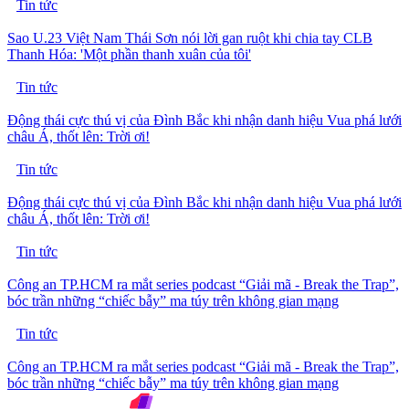
Tin tức
Sao U.23 Việt Nam Thái Sơn nói lời gan ruột khi chia tay CLB
Thanh Hóa: 'Một phần thanh xuân của tôi'
Tin tức
Động thái cực thú vị của Đình Bắc khi nhận danh hiệu Vua phá lưới
châu Á, thốt lên: Trời ơi!
Tin tức
Động thái cực thú vị của Đình Bắc khi nhận danh hiệu Vua phá lưới
châu Á, thốt lên: Trời ơi!
Tin tức
Công an TP.HCM ra mắt series podcast “Giải mã - Break the Trap”,
bóc trần những “chiếc bẫy” ma túy trên không gian mạng
Tin tức
Công an TP.HCM ra mắt series podcast “Giải mã - Break the Trap”,
bóc trần những “chiếc bẫy” ma túy trên không gian mạng