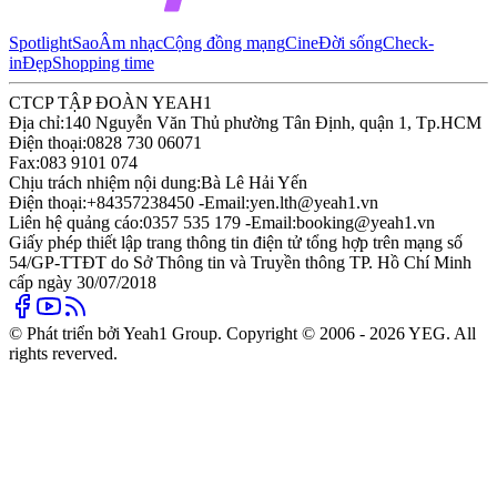
Spotlight
Sao
Âm nhạc
Cộng đồng mạng
Cine
Đời sống
Check-
in
Đẹp
Shopping time
CTCP TẬP ĐOÀN YEAH1
Địa chỉ:
140 Nguyễn Văn Thủ phường Tân Định, quận 1, Tp.HCM
Điện thoại:
0828 730 06071
Fax:
083 9101 074
Chịu trách nhiệm nội dung:
Bà Lê Hải Yến
Điện thoại:
+84357238450 -
Email:
yen.lth@yeah1.vn
Liên hệ quảng cáo:
0357 535 179 -
Email:
booking@yeah1.vn
Giấy phép thiết lập trang thông tin điện tử tổng hợp trên mạng số
54/GP-TTĐT do Sở Thông tin và Truyền thông TP. Hồ Chí Minh
cấp ngày 30/07/2018
© Phát triển bởi Yeah1 Group. Copyright © 2006 - 2026 YEG. All
rights reverved.