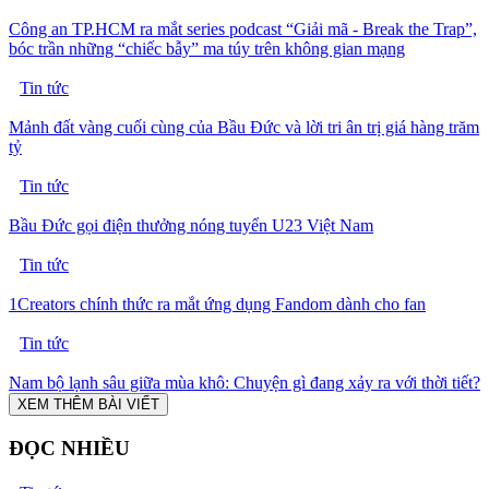
Công an TP.HCM ra mắt series podcast “Giải mã - Break the Trap”,
bóc trần những “chiếc bẫy” ma túy trên không gian mạng
Tin tức
Mảnh đất vàng cuối cùng của Bầu Đức và lời tri ân trị giá hàng trăm
tỷ
Tin tức
Bầu Đức gọi điện thưởng nóng tuyển U23 Việt Nam
Tin tức
1Creators chính thức ra mắt ứng dụng Fandom dành cho fan
Tin tức
Nam bộ lạnh sâu giữa mùa khô: Chuyện gì đang xảy ra với thời tiết?
XEM THÊM BÀI VIẾT
ĐỌC NHIỀU