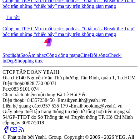
Công an TP.HCM ra mắt series podcast “Giải mã - Break the Trap”,
bóc trần những “chiếc bẫy” ma túy trên không gian mạng
Tin tức
Công an TP.HCM ra mắt series podcast “Giải mã - Break the Trap”,
bóc trần những “chiếc bẫy” ma túy trên không gian mạng
Spotlight
Sao
Âm nhạc
Cộng đồng mạng
Cine
Đời sống
Check-
in
Đẹp
Shopping time
CTCP TẬP ĐOÀN YEAH1
Địa chỉ:
140 Nguyễn Văn Thủ phường Tân Định, quận 1, Tp.HCM
Điện thoại:
0828 730 06071
Fax:
083 9101 074
Chịu trách nhiệm nội dung:
Bà Lê Hải Yến
Điện thoại:
+84357238450 -
Email:
yen.lth@yeah1.vn
Liên hệ quảng cáo:
0357 535 179 -
Email:
booking@yeah1.vn
Giấy phép thiết lập trang thông tin điện tử tổng hợp trên mạng số
54/GP-TTĐT do Sở Thông tin và Truyền thông TP. Hồ Chí Minh
cấp ngày 30/07/2018
© Phát triển bởi Yeah1 Group. Copyright © 2006 - 2026 YEG. All