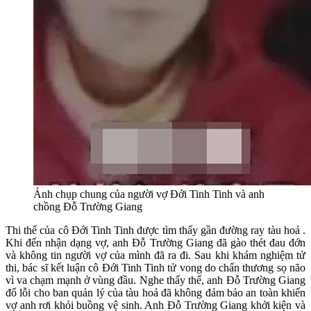
Ảnh chụp chung của người vợ Đới Tinh Tinh và anh
chồng Đỗ Trường Giang
Thi thể của cô Đới Tinh Tinh được tìm thấy gần đường ray tàu hoả .
Khi đến nhận dạng vợ, anh Đỗ Trường Giang đã gào thét đau đớn
và không tin người vợ của mình đã ra đi. Sau khi khám nghiệm tử
thi, bác sĩ kết luận cô Đới Tinh Tinh tử vong do chấn thương sọ não
vì va chạm mạnh ở vùng đầu. Nghe thấy thế, anh Đỗ Trường Giang
đổ lỗi cho ban quản lý của tàu hoả đã không đảm bảo an toàn khiến
vợ anh rơi khỏi buồng vệ sinh. Anh Đỗ Trường Giang khởi kiện và