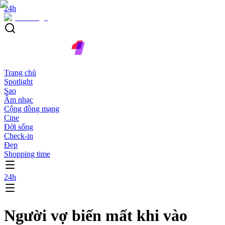
24h
Trang chủ
Spotlight
Sao
Âm nhạc
Cộng đồng mạng
Cine
Đời sống
Check-in
Đẹp
Shopping time
24h
Người vợ biến mất khi vào