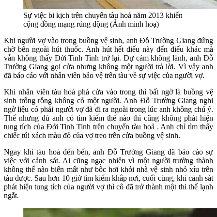
Sự việc bi kịch trên chuyến tàu hoả năm 2013 khiến
cộng đồng mạng rúng động (Ảnh minh hoạ)
Khi người vợ vào trong buồng vệ sinh, anh Đỗ Trường Giang đứng
chờ bên ngoài hút thuốc. Anh hút hết điếu này đến điếu khác mà
vẫn không thấy Đới Tinh Tinh trở lại. Dự cảm không lành, anh Đỗ
Trường Giang gọi cửa nhưng không một người trả lời. Vì vậy anh
đã báo cáo với nhân viên bảo vệ trên tàu về sự việc của người vợ.
Khi nhân viên tàu hoả phá cửa vào trong thì bất ngờ là buồng vệ
sinh trống rỗng không có một người. Anh Đỗ Trường Giang nghi
ngờ liệu có phải người vợ đã đi ra ngoài trong lúc anh không chú ý.
Thế nhưng dù anh có tìm kiếm thế nào thì cũng không phát hiện
tung tích của Đới Tinh Tinh trên chuyến tàu hoả . Anh chỉ tìm thấy
chiếc túi xách màu đỏ của vợ treo trên cửa buồng vệ sinh.
Ngay khi tàu hoả đến bến, anh Đỗ Trường Giang đã báo cáo sự
việc với cảnh sát. Ai cũng ngạc nhiên vì một người trưởng thành
không thể nào biến mất như bốc hơi khỏi nhà vệ sinh nhỏ xíu trên
tàu được. Sau hơn 10 giờ tìm kiếm khắp nơi, cuối cùng, khi cảnh sát
phát hiện tung tích của người vợ thì cô đã trở thành một thi thể lạnh
ngắt.