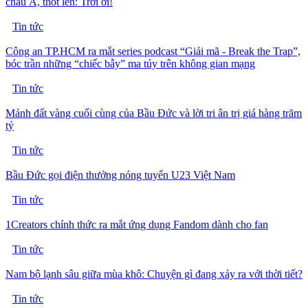
châu Á, thốt lên: Trời ơi!
Tin tức
Công an TP.HCM ra mắt series podcast “Giải mã - Break the Trap”,
bóc trần những “chiếc bẫy” ma túy trên không gian mạng
Tin tức
Mảnh đất vàng cuối cùng của Bầu Đức và lời tri ân trị giá hàng trăm
tỷ
Tin tức
Bầu Đức gọi điện thưởng nóng tuyển U23 Việt Nam
Tin tức
1Creators chính thức ra mắt ứng dụng Fandom dành cho fan
Tin tức
Nam bộ lạnh sâu giữa mùa khô: Chuyện gì đang xảy ra với thời tiết?
Tin tức