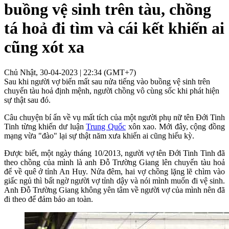
buồng vệ sinh trên tàu, chồng
tá hoả đi tìm và cái kết khiến ai
cũng xót xa
Chủ Nhật, 30-04-2023 | 22:34 (GMT+7)
Sau khi người vợ biến mất sau nửa tiếng vào buồng vệ sinh trên
chuyến tàu hoả định mệnh, người chồng vô cùng sốc khi phát hiện
sự thật sau đó.
Câu chuyện bí ẩn về vụ mất tích của một người phụ nữ tên Đới Tinh
Tinh từng khiến dư luận
Trung Quốc
xôn xao. Mới đây, cộng đồng
mạng vừa "đào" lại sự thật năm xưa khiến ai cũng hiếu kỳ.
Được biết, một ngày tháng 10/2013, người vợ tên Đới Tinh Tinh đã
theo chồng của mình là anh Đỗ Trường Giang lên chuyến tàu hoả
để về quê ở tỉnh An Huy. Nửa đêm, hai vợ chồng lặng lẽ chìm vào
giấc ngủ thì bất ngờ người vợ tỉnh dậy và nói mình muốn đi vệ sinh.
Anh Đỗ Trường Giang không yên tâm về người vợ của mình nên đã
đi theo để đảm bảo an toàn.