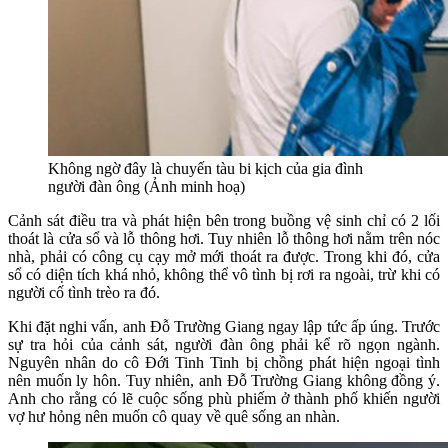
Không ngờ đây là chuyến tàu bi kịch của gia đình
người đàn ông (Ảnh minh hoạ)
Cảnh sát điều tra và phát hiện bên trong buồng vệ sinh chỉ có 2 lối
thoát là cửa sổ và lỗ thông hơi. Tuy nhiên lỗ thông hơi nằm trên nóc
nhà, phải có công cụ cạy mở mới thoát ra được. Trong khi đó, cửa
sổ có diện tích khá nhỏ, không thể vô tình bị rơi ra ngoài, trừ khi có
người cố tình trèo ra đó.
Khi đặt nghi vấn, anh Đỗ Trường Giang ngay lập tức ấp úng. Trước
sự tra hỏi của cảnh sát, người đàn ông phải kể rõ ngọn ngành.
Nguyên nhân do cô Đới Tinh Tinh bị chồng phát hiện ngoại tình
nên muốn ly hôn. Tuy nhiên, anh Đỗ Trường Giang không đồng ý.
Anh cho rằng có lẽ cuộc sống phù phiếm ở thành phố khiến người
vợ hư hỏng nên muốn cô quay về quê sống an nhàn.