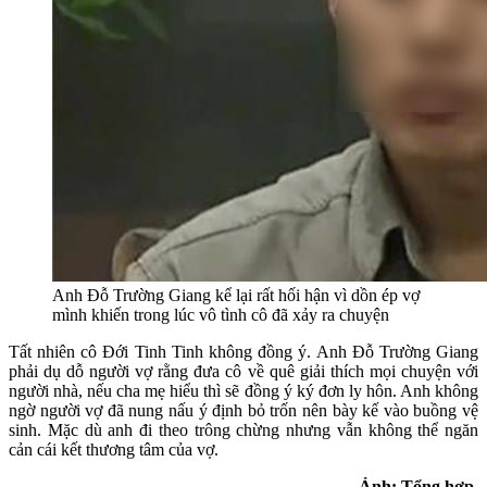
Anh Đỗ Trường Giang kể lại rất hối hận vì dồn ép vợ
mình khiến trong lúc vô tình cô đã xảy ra chuyện
Tất nhiên cô Đới Tinh Tinh không đồng ý. Anh Đỗ Trường Giang
phải dụ dỗ người vợ rằng đưa cô về quê giải thích mọi chuyện với
người nhà, nếu cha mẹ hiểu thì sẽ đồng ý ký đơn ly hôn. Anh không
ngờ người vợ đã nung nấu ý định bỏ trốn nên bày kế vào buồng vệ
sinh. Mặc dù anh đi theo trông chừng nhưng vẫn không thể ngăn
cản cái kết thương tâm của vợ.
Ảnh: Tổng hợp