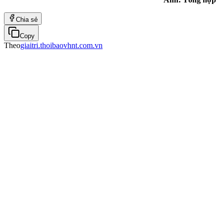
Chia sẻ
Copy
Theo
giaitri.thoibaovhnt.com.vn