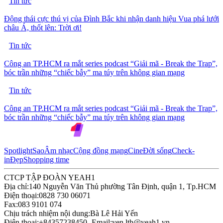
Tin tức
Động thái cực thú vị của Đình Bắc khi nhận danh hiệu Vua phá lưới
châu Á, thốt lên: Trời ơi!
Tin tức
Công an TP.HCM ra mắt series podcast “Giải mã - Break the Trap”,
bóc trần những “chiếc bẫy” ma túy trên không gian mạng
Tin tức
Công an TP.HCM ra mắt series podcast “Giải mã - Break the Trap”,
bóc trần những “chiếc bẫy” ma túy trên không gian mạng
Spotlight
Sao
Âm nhạc
Cộng đồng mạng
Cine
Đời sống
Check-
in
Đẹp
Shopping time
CTCP TẬP ĐOÀN YEAH1
Địa chỉ:
140 Nguyễn Văn Thủ phường Tân Định, quận 1, Tp.HCM
Điện thoại:
0828 730 06071
Fax:
083 9101 074
Chịu trách nhiệm nội dung:
Bà Lê Hải Yến
Điện thoại:
+84357238450 -
Email:
yen.lth@yeah1.vn