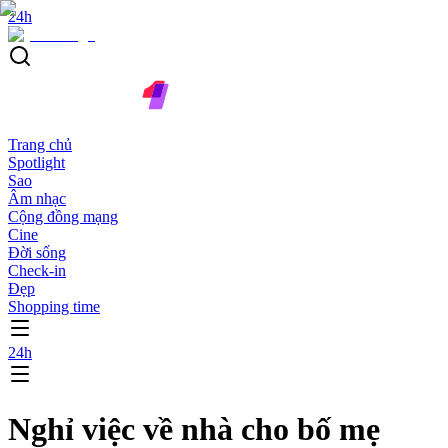
24h
Trang chủ
Spotlight
Sao
Âm nhạc
Cộng đồng mạng
Cine
Đời sống
Check-in
Đẹp
Shopping time
24h
Nghỉ việc về nhà cho bố mẹ