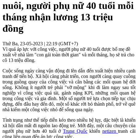
nuôi, người phụ nữ 40 tuổi mỗi
tháng nhận lương 13 triệu
đồng
Thứ Ba, 23-05-2023 | 22:19 (GMT+7)
Vì quá áp lực với công việc, người phụ nữ 40 tuổi được bố mẹ đề
xuất về nhà làm "con gái toàn thời gian" và mỗi tháng, họ sẽ trả cho
cô 13 triệu đồng.
Cuộc sống ngày càng vận động đi lên dẫn đến xuất hiện nhiều cạnh
tranh để tiến bộ. Xã hội càng phát triển, con người càng quay cuồng
trong guồng quay của công việc và cân bằng các mối quan hệ đời
sống. Không ít người trẻ phải "vỡ mộng" khi đi làm ngay sau tốt
nghiệp vì công việc quá tải, gánh nặng KPI, những mối quan hệ
trong công việc và gia đình. Một số người trẻ lựa chọn tiếp tục chịu
đựng, đến đâu hay đến đó, một số khác rời bỏ thành phố, trở về quê
nhà kiếm một công việc nhỏ để sống qua ngày.
Tình trạng như thế tiếp diễn kéo theo nhiều hệ lụy, đặc biệt là khiến
xã hội dần mất đi nguồn lao động trẻ. Mới đây, một câu chuyện của
người phụ nữ hơn 40 tuổi ở
Trung Quốc
khiến
netizen
tranh cãi
cũng liên quan đến áp lực công việc.