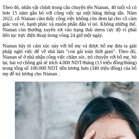
Theo đó, nhân vật chính trong câu chuyện tên Nianan, 40 tuổi và có
hơn 15 năm gắn bó với công việc tại một hãng thông tấn. Năm
2022, cô Nianan cảm thấy công việc không còn đem lại cho cô cảm
giác vui vẻ, hạnh phúc và muốn phấn đấu vì nó. Không những thế,
Nianan còn thường xuyên rơi vào trạng thái stress cực độ vì phải
liên tục trực điện thoại trong vòng 24 giờ một ngày.
Nianan bày tỏ cảm xúc này với bố mẹ và được bố mẹ đưa ra giải
pháp nghỉ việc để về nhà làm "con gái toàn thời gian". Theo đó,
Nianan sẽ ở nhà nhận công việc chăm sóc, trò chuyện với bố mẹ, bù
lại, hai vợ chồng già sẽ trích 4.000 NDT/tháng (13 triệu đồng/tháng)
trong tổng số 100.000 NDT tiền lương hưu (340 triệu đồng) của bố
mẹ để trả lương cho Nianan .