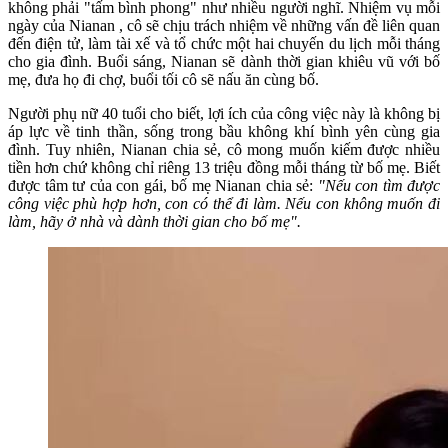
không phải "tấm bình phong" như nhiều người nghĩ. Nhiệm vụ mỗi
ngày của Nianan , cô sẽ chịu trách nhiệm về những vấn đề liên quan
đến điện tử, làm tài xế và tổ chức một hai chuyến du lịch mỗi tháng
cho gia đình. Buổi sáng, Nianan sẽ dành thời gian khiêu vũ với bố
mẹ, đưa họ đi chợ, buổi tối cô sẽ nấu ăn cùng bố.
Người phụ nữ 40 tuổi cho biết, lợi ích của công việc này là không bị
áp lực về tinh thần, sống trong bầu không khí bình yên cùng gia
đình. Tuy nhiên, Nianan chia sẻ, cô mong muốn kiếm được nhiều
tiền hơn chứ không chỉ riêng 13 triệu đồng mỗi tháng từ bố mẹ. Biết
được tâm tư của con gái, bố mẹ Nianan chia sẻ:
"Nếu con tìm được
công việc phù hợp hơn, con có thể đi làm. Nếu con không muốn đi
làm, hãy ở nhà và dành thời gian cho bố mẹ".