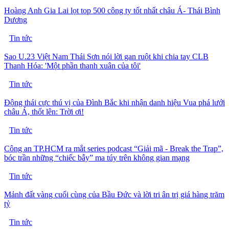
Hoàng Anh Gia Lai lọt top 500 công ty tốt nhất châu Á- Thái Bình
Dương
Tin tức
Sao U.23 Việt Nam Thái Sơn nói lời gan ruột khi chia tay CLB
Thanh Hóa: 'Một phần thanh xuân của tôi'
Tin tức
Động thái cực thú vị của Đình Bắc khi nhận danh hiệu Vua phá lưới
châu Á, thốt lên: Trời ơi!
Tin tức
Công an TP.HCM ra mắt series podcast “Giải mã - Break the Trap”,
bóc trần những “chiếc bẫy” ma túy trên không gian mạng
Tin tức
Mảnh đất vàng cuối cùng của Bầu Đức và lời tri ân trị giá hàng trăm
tỷ
Tin tức