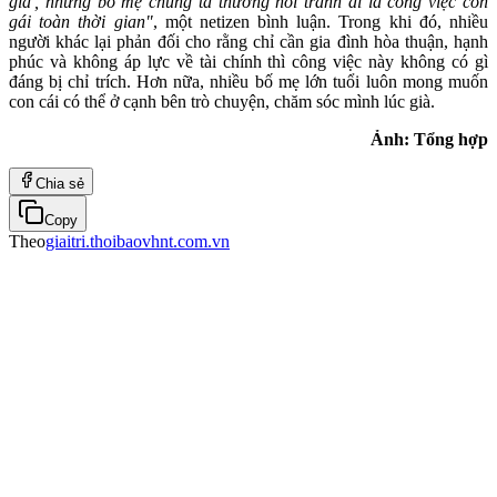
già', nhưng bố mẹ chúng ta thường nói tránh đi là công việc con
gái toàn thời gian"
, một netizen bình luận. Trong khi đó, nhiều
người khác lại phản đối cho rằng chỉ cần gia đình hòa thuận, hạnh
phúc và không áp lực về tài chính thì công việc này không có gì
đáng bị chỉ trích. Hơn nữa, nhiều bố mẹ lớn tuổi luôn mong muốn
con cái có thể ở cạnh bên trò chuyện, chăm sóc mình lúc già.
Ảnh: Tổng hợp
Chia sẻ
Copy
Theo
giaitri.thoibaovhnt.com.vn