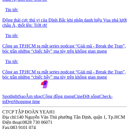
Tin tức
Động thái cực thú vị của Đình Bắc khi nhận danh hiệu Vua phá lưới
châu Á, thốt lên: Trời ơi!
Tin tức
Công an TP.HCM ra mắt series podcast “Giải mã - Break the Trap”,
bóc trần những “chiếc bẫy” ma túy trên không gian mạng
Tin tức
Công an TP.HCM ra mắt series podcast “Giải mã - Break the Trap”,
bóc trần những “chiếc bẫy” ma túy trên không gian mạng
Spotlight
Sao
Âm nhạc
Cộng đồng mạng
Cine
Đời sống
Check-
in
Đẹp
Shopping time
CTCP TẬP ĐOÀN YEAH1
Địa chỉ:
140 Nguyễn Văn Thủ phường Tân Định, quận 1, Tp.HCM
Điện thoại:
0828 730 06071
Fax:
083 9101 074