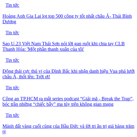
Tin tức
Hoàng Anh Gia Lai lọt top 500 công ty tốt nhất châu Á- Thái Bình
Dương
Tin tức
Sao U.23 Việt Nam Thái Sơn nói lời gan ruột khi chia tay CLB
Thanh Hóa: 'Một phần thanh xuân của tôi'
Tin tức
Động thái cực thú vị của Đình Bắc khi nhận danh hiệu Vua phá lưới
châu Á, thốt lên: Trời ơi!
Tin tức
Công an TP.HCM ra mắt series podcast “Giải mã - Break the Trap”,
bóc trần những “chiếc bẫy” ma túy trên không gian mạng
Tin tức
Mảnh đất vàng cuối cùng của Bầu Đức và lời tri ân trị giá hàng trăm
tỷ