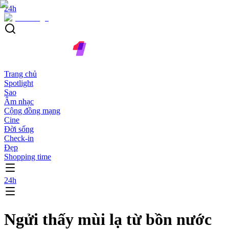
24h
Trang chủ
Spotlight
Sao
Âm nhạc
Cộng đồng mạng
Cine
Đời sống
Check-in
Đẹp
Shopping time
24h
Ngửi thấy mùi lạ từ bồn nước