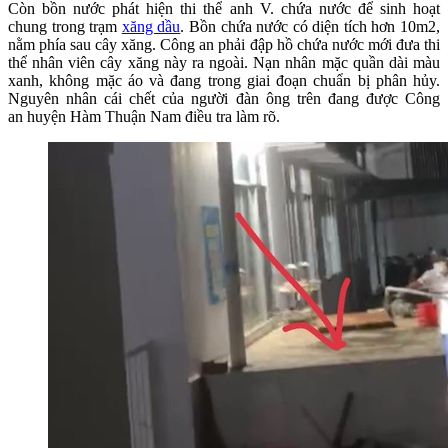
Còn bồn nước phát hiện thi thể anh V. chứa nước để sinh hoạt
chung trong trạm
xăng dầu
. Bồn chứa nước có diện tích hơn 10m2,
nằm phía sau cây xăng. Công an phải đập hồ chứa nước mới đưa thi
thể nhân viên cây xăng này ra ngoài. Nạn nhân mặc quần dài màu
xanh, không mặc áo và đang trong giai đoạn chuẩn bị phân hủy.
Nguyên nhân cái chết của người đàn ông trên đang được Công
an huyện Hàm Thuận Nam điều tra làm rõ.