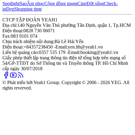
Spotlight
Sao
Âm nhạc
Cộng đồng mạng
Cine
Đời sống
Check-
in
Đẹp
Shopping time
CTCP TẬP ĐOÀN YEAH1
Địa chỉ:
140 Nguyễn Văn Thủ phường Tân Định, quận 1, Tp.HCM
Điện thoại:
0828 730 06071
Fax:
083 9101 074
Chịu trách nhiệm nội dung:
Bà Lê Hải Yến
Điện thoại:
+84357238450 -
Email:
yen.lth@yeah1.vn
Liên hệ quảng cáo:
0357 535 179 -
Email:
booking@yeah1.vn
Giấy phép thiết lập trang thông tin điện tử tổng hợp trên mạng số
54/GP-TTĐT do Sở Thông tin và Truyền thông TP. Hồ Chí Minh
cấp ngày 30/07/2018
© Phát triển bởi Yeah1 Group. Copyright © 2006 - 2026 YEG. All
rights reverved.