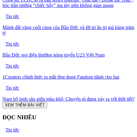
bóc trần những “chiếc bẫy” ma túy trên không gian mạng
Tin tức
Mảnh đất vàng cuối cùng của Bầu Đức và lời tri ân trị giá hàng trăm
tỷ
Tin tức
Bầu Đức gọi điện thưởng nóng tuyển U23 Việt Nam
Tin tức
1Creators chính thức ra mắt ứng dụng Fandom dành cho fan
Tin tức
Nam bộ lạnh sâu giữa mùa khô: Chuyện gì đang xảy ra với thời tiết?
XEM THÊM BÀI VIẾT
ĐỌC NHIỀU
Tin tức