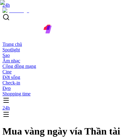
24h
Trang chủ
Spotlight
Sao
Âm nhạc
Cộng đồng mạng
Cine
Đời sống
Check-in
Đẹp
Shopping time
24h
Mua vàng ngày vía Thần tài