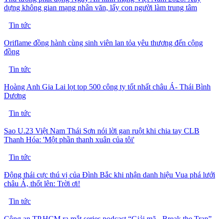
dựng không gian mạng nhân văn, lấy con người làm trung tâm
Tin tức
Oriflame đồng hành cùng sinh viên lan tỏa yêu thương đến cộng
đồng
Tin tức
Hoàng Anh Gia Lai lọt top 500 công ty tốt nhất châu Á- Thái Bình
Dương
Tin tức
Sao U.23 Việt Nam Thái Sơn nói lời gan ruột khi chia tay CLB
Thanh Hóa: 'Một phần thanh xuân của tôi'
Tin tức
Động thái cực thú vị của Đình Bắc khi nhận danh hiệu Vua phá lưới
châu Á, thốt lên: Trời ơi!
Tin tức
Công an TP.HCM ra mắt series podcast “Giải mã - Break the Trap”,