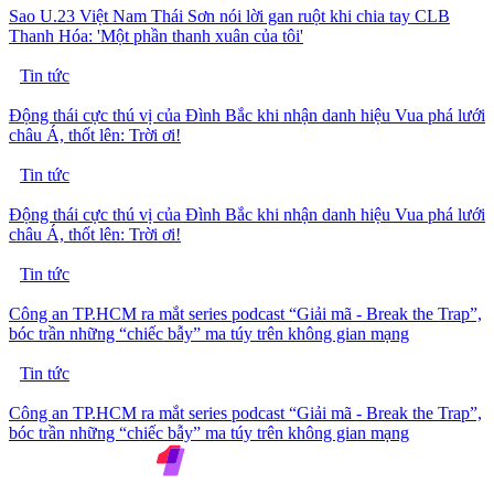
Sao U.23 Việt Nam Thái Sơn nói lời gan ruột khi chia tay CLB
Thanh Hóa: 'Một phần thanh xuân của tôi'
Tin tức
Động thái cực thú vị của Đình Bắc khi nhận danh hiệu Vua phá lưới
châu Á, thốt lên: Trời ơi!
Tin tức
Động thái cực thú vị của Đình Bắc khi nhận danh hiệu Vua phá lưới
châu Á, thốt lên: Trời ơi!
Tin tức
Công an TP.HCM ra mắt series podcast “Giải mã - Break the Trap”,
bóc trần những “chiếc bẫy” ma túy trên không gian mạng
Tin tức
Công an TP.HCM ra mắt series podcast “Giải mã - Break the Trap”,
bóc trần những “chiếc bẫy” ma túy trên không gian mạng