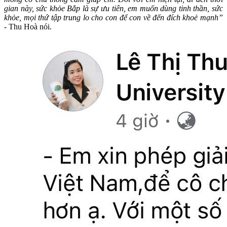
gian này, sức khỏe Bắp là sự ưu tiên, em muốn dùng tinh thần, sức
khỏe, mọi thứ tập trung lo cho con để con về đến đích khoẻ mạnh”
- Thu Hoà nói.