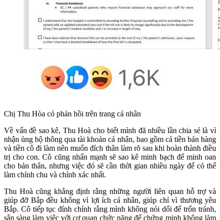
Chị Thu Hòa có phản hồi trên trang cá nhân
Về vấn đề sao kê, Thu Hoà cho biết mình đã nhiều lần chia sẻ là vì
nhận ủng hộ thông qua tài khoản cá nhân, bao gồm cả tiền bán hàng
và tiền cô đi làm nên muốn đích thân làm rõ sau khi hoàn thành điều
trị cho con. Cô cũng nhấn mạnh sẽ sao kê minh bạch để minh oan
cho bản thân, nhưng việc đó sẽ cần thời gian nhiều ngày để có thể
làm chỉnh chu và chính xác nhất.
Thu Hoà cũng khẳng định rằng những người liên quan hỗ trợ và
giúp đỡ Bắp đều không vì lợi ích cá nhân, giúp chỉ vì thương yêu
Bắp. Cô tiếp tục đính chính rằng mình không nói dối để trốn tránh,
sẵn sàng làm việc với cơ quan chức năng để chứng minh không làm