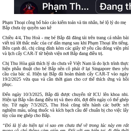
Phạm Thoại công bố báo cáo kiểm toán và tin nhắn, hé lộ lý do mẹ
Bắp chưa ủy quyền sao kê
Chiều 4/4, Thu Hoà - mẹ bé Bắp đã đăng tải trên trang cá nhân bài
viết trả lời thắc mắc của cư dân mạng sau khi Phạm Thoại lên tiếng.
Bên cạnh đó, chị cũng đính kèm các giấy tờ yêu cầu đóng viện phí
và lịch cấy CAR-T từ bệnh viện nơi Bắp đang điều trị.
Chị Thu Hòa giải thích lý do chưa về Việt Nam là do lịch trình thực
hiện phẫu thuật cho bé Bắp nên cô phải ở lại Singapore theo yêu
cầu của bác sĩ. Hiện tại Bắp đã hoàn thành cấy CAR-T vào ngày
19/2/2025 vừa qua và cần thời gian cho cơ thể thích ứng và hồi
phục.
Đến ngày 10/3/2025, Bắp đã được chuyển từ ICU lên khoa nhi.
Hiện tại Bắp vẫn đang điều trị và theo dõi, đợi đến ngày có thể ghép
tủy. Từ ngày 7/3/2025, Thu Hoà cũng tiến hành các bước xét
nghiệm máu, uống thuốc và kích bạch cầu để chuẩn bị cho việc lấy
tủy của mẹ ghép cho Bắp.
“Đó là lý do hiện tại vì sao em chưa thể về trong lúc này em rất
mong cô chú thông cảm giúp em. Đối với em hiện tại, đi đến thời