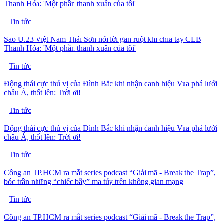
Thanh Hóa: 'Một phần thanh xuân của tôi'
Tin tức
Sao U.23 Việt Nam Thái Sơn nói lời gan ruột khi chia tay CLB
Thanh Hóa: 'Một phần thanh xuân của tôi'
Tin tức
Động thái cực thú vị của Đình Bắc khi nhận danh hiệu Vua phá lưới
châu Á, thốt lên: Trời ơi!
Tin tức
Động thái cực thú vị của Đình Bắc khi nhận danh hiệu Vua phá lưới
châu Á, thốt lên: Trời ơi!
Tin tức
Công an TP.HCM ra mắt series podcast “Giải mã - Break the Trap”,
bóc trần những “chiếc bẫy” ma túy trên không gian mạng
Tin tức
Công an TP.HCM ra mắt series podcast “Giải mã - Break the Trap”,