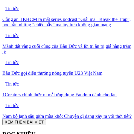
Tin tức
Công an TP.HCM ra mắt series podcast “Giải mã - Break the Trap”,
bóc trần những “chiếc bẫy” ma túy trên không gian mạng
Tin tức
Mảnh đất vàng cuối cùng của Bầu Đức và lời tri ân trị giá hàng trăm
tỷ
Tin tức
Bầu Đức gọi điện thưởng nóng tuyển U23 Việt Nam
Tin tức
1Creators chính thức ra mắt ứng dụng Fandom dành cho fan
Tin tức
Nam bộ lạnh sâu giữa mùa khô: Chuyện gì đang xảy ra với thời tiết?
XEM THÊM BÀI VIẾT