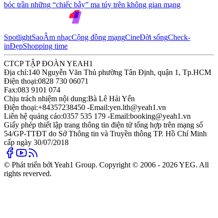
bóc trần những “chiếc bẫy” ma túy trên không gian mạng
Spotlight
Sao
Âm nhạc
Cộng đồng mạng
Cine
Đời sống
Check-
in
Đẹp
Shopping time
CTCP TẬP ĐOÀN YEAH1
Địa chỉ:
140 Nguyễn Văn Thủ phường Tân Định, quận 1, Tp.HCM
Điện thoại:
0828 730 06071
Fax:
083 9101 074
Chịu trách nhiệm nội dung:
Bà Lê Hải Yến
Điện thoại:
+84357238450 -
Email:
yen.lth@yeah1.vn
Liên hệ quảng cáo:
0357 535 179 -
Email:
booking@yeah1.vn
Giấy phép thiết lập trang thông tin điện tử tổng hợp trên mạng số
54/GP-TTĐT do Sở Thông tin và Truyền thông TP. Hồ Chí Minh
cấp ngày 30/07/2018
© Phát triển bởi Yeah1 Group. Copyright © 2006 - 2026 YEG. All
rights reverved.