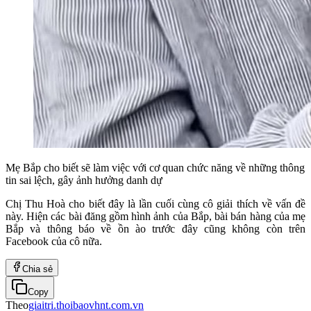
Mẹ Bắp cho biết sẽ làm việc với cơ quan chức năng về những thông
tin sai lệch, gây ảnh hưởng danh dự
Chị Thu Hoà cho biết đây là lần cuối cùng cô giải thích về vấn đề
này. Hiện các bài đăng gồm hình ảnh của Bắp, bài bán hàng của mẹ
Bắp và thông báo về ồn ào trước đây cũng không còn trên
Facebook của cô nữa.
Chia sẻ
Copy
Theo
giaitri.thoibaovhnt.com.vn