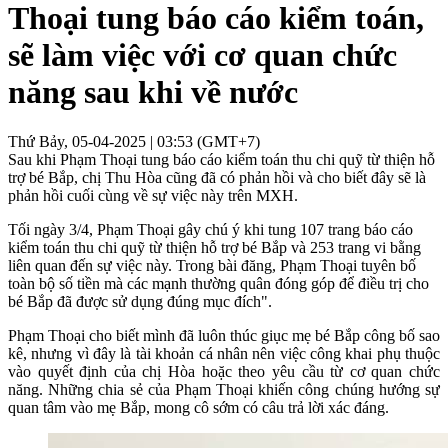
Thoại tung báo cáo kiểm toán,
sẽ làm việc với cơ quan chức
năng sau khi về nước
Thứ Bảy, 05-04-2025 | 03:53 (GMT+7)
Sau khi Phạm Thoại tung báo cáo kiểm toán thu chi quỹ từ thiện hỗ
trợ bé Bắp, chị Thu Hòa cũng đã có phản hồi và cho biết đây sẽ là
phản hồi cuối cùng về sự việc này trên MXH.
Tối ngày 3/4, Phạm Thoại gây chú ý khi tung 107 trang báo cáo
kiểm toán thu chi quỹ từ thiện hỗ trợ bé Bắp và 253 trang vi bằng
liên quan đến sự việc này. Trong bài đăng, Phạm Thoại tuyên bố
toàn bộ số tiền mà các mạnh thường quân đóng góp để điều trị cho
bé Bắp đã được sử dụng đúng mục đích".
Phạm Thoại cho biết mình đã luôn thúc giục mẹ bé Bắp công bố sao
kê, nhưng vì đây là tài khoản cá nhân nên việc công khai phụ thuộc
vào quyết định của chị Hòa hoặc theo yêu cầu từ cơ quan chức
năng. Những chia sẻ của Phạm Thoại khiến công chúng hướng sự
quan tâm vào mẹ Bắp, mong cô sớm có câu trả lời xác đáng.