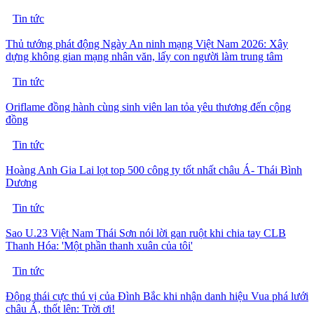
Tin tức
Thủ tướng phát động Ngày An ninh mạng Việt Nam 2026: Xây
dựng không gian mạng nhân văn, lấy con người làm trung tâm
Tin tức
Oriflame đồng hành cùng sinh viên lan tỏa yêu thương đến cộng
đồng
Tin tức
Hoàng Anh Gia Lai lọt top 500 công ty tốt nhất châu Á- Thái Bình
Dương
Tin tức
Sao U.23 Việt Nam Thái Sơn nói lời gan ruột khi chia tay CLB
Thanh Hóa: 'Một phần thanh xuân của tôi'
Tin tức
Động thái cực thú vị của Đình Bắc khi nhận danh hiệu Vua phá lưới
châu Á, thốt lên: Trời ơi!