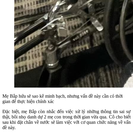
Mẹ Bắp hứa sẽ sao kê minh bạch, nhưng vấn đề này cần có thời
gian để thực hiện chính xác
Đặc biệt, mẹ Bắp còn nhắc đến việc xử lý những thông tin sai sự
thật, bôi nhọ danh dự 2 mẹ con trong thời gian vừa qua. Cô cho biết
sau khi đặt chân về nước sẽ làm việc với cơ quan chức năng về vấn
đề này.