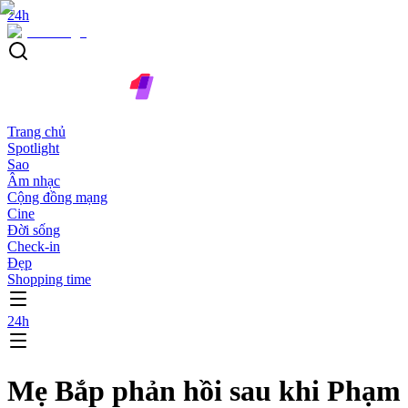
24h
Trang chủ
Spotlight
Sao
Âm nhạc
Cộng đồng mạng
Cine
Đời sống
Check-in
Đẹp
Shopping time
24h
Mẹ Bắp phản hồi sau khi Phạm