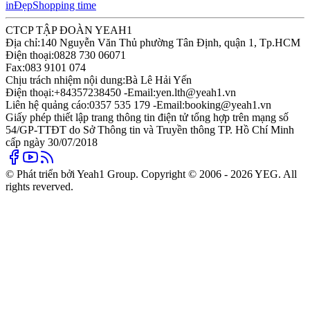
in
Đẹp
Shopping time
CTCP TẬP ĐOÀN YEAH1
Địa chỉ:
140 Nguyễn Văn Thủ phường Tân Định, quận 1, Tp.HCM
Điện thoại:
0828 730 06071
Fax:
083 9101 074
Chịu trách nhiệm nội dung:
Bà Lê Hải Yến
Điện thoại:
+84357238450 -
Email:
yen.lth@yeah1.vn
Liên hệ quảng cáo:
0357 535 179 -
Email:
booking@yeah1.vn
Giấy phép thiết lập trang thông tin điện tử tổng hợp trên mạng số
54/GP-TTĐT do Sở Thông tin và Truyền thông TP. Hồ Chí Minh
cấp ngày 30/07/2018
© Phát triển bởi Yeah1 Group. Copyright © 2006 - 2026 YEG. All
rights reverved.