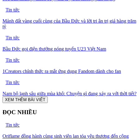
Tin tức
Mảnh đất vàng cuối cùng của Bầu Đức và lời tri ân trị giá hàng trăm
tỷ
Tin tức
Bầu Đức gọi điện thưởng nóng tuyển U23 Việt Nam
Tin tức
1Creators chính thức ra mắt ứng dụng Fandom dành cho fan
Tin tức
Nam bộ lạnh sâu giữa mùa khô: Chuyện gì đang xảy ra với thời tiết?
XEM THÊM BÀI VIẾT
ĐỌC NHIỀU
Tin tức
Oriflame đồng hành cùng sinh viên lan tỏa yêu thương đến cộng