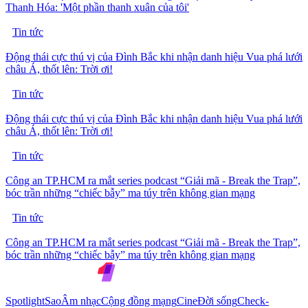
Thanh Hóa: 'Một phần thanh xuân của tôi'
Tin tức
Động thái cực thú vị của Đình Bắc khi nhận danh hiệu Vua phá lưới
châu Á, thốt lên: Trời ơi!
Tin tức
Động thái cực thú vị của Đình Bắc khi nhận danh hiệu Vua phá lưới
châu Á, thốt lên: Trời ơi!
Tin tức
Công an TP.HCM ra mắt series podcast “Giải mã - Break the Trap”,
bóc trần những “chiếc bẫy” ma túy trên không gian mạng
Tin tức
Công an TP.HCM ra mắt series podcast “Giải mã - Break the Trap”,
bóc trần những “chiếc bẫy” ma túy trên không gian mạng
Spotlight
Sao
Âm nhạc
Cộng đồng mạng
Cine
Đời sống
Check-