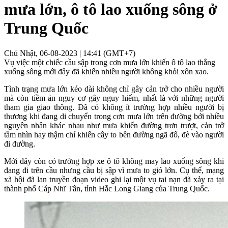
mưa lớn, ô tô lao xuống sông ở
Trung Quốc
Chủ Nhật, 06-08-2023 | 14:41 (GMT+7)
Vụ việc một chiếc cầu sập trong cơn mưa lớn khiến ô tô lao thẳng
xuống sông mới đây đã khiến nhiều người không khỏi xôn xao.
Tình trạng mưa lớn kéo dài không chỉ gây cản trở cho nhiều người
mà còn tiềm ản nguy cơ gây nguy hiểm, nhất là với những người
tham gia giao thông. Đã có không ít trường hợp nhiều người bị
thương khi đang di chuyển trong cơn mưa lớn trên đường bởi nhiều
nguyên nhân khác nhau như mưa khiến đường trơn trượt, cản trở
tầm nhìn hay thậm chí khiến cây to bên đường ngã đổ, đè vào người
đi đường.
Mới đây còn có trường hợp xe ô tô không may lao xuống sông khi
đang đi trên cầu nhưng cầu bị sập vì mưa to gió lớn. Cụ thể, mạng
xã hội đã lan truyền đoạn video ghi lại một vụ tai nạn đã xảy ra tại
thành phố Cáp Nhĩ Tân, tỉnh Hắc Long Giang của Trung Quốc.