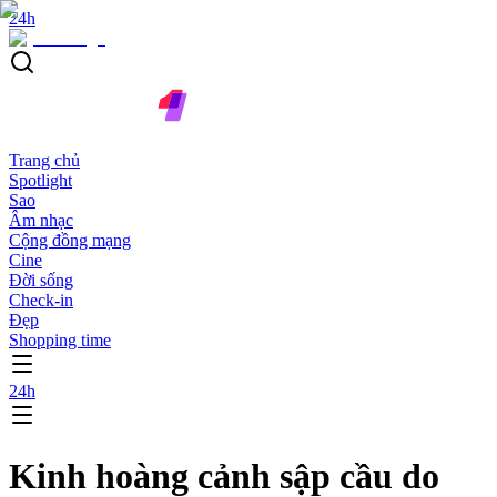
24h
Trang chủ
Spotlight
Sao
Âm nhạc
Cộng đồng mạng
Cine
Đời sống
Check-in
Đẹp
Shopping time
24h
Kinh hoàng cảnh sập cầu do