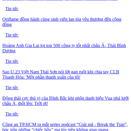
Tin tức
Oriflame đồng hành cùng sinh viên lan tỏa yêu thương đến cộng
đồng
Tin tức
Hoàng Anh Gia Lai lọt top 500 công ty tốt nhất châu Á- Thái Bình
Dương
Tin tức
Sao U.23 Việt Nam Thái Sơn nói lời gan ruột khi chia tay CLB
Thanh Hóa: 'Một phần thanh xuân của tôi'
Tin tức
Động thái cực thú vị của Đình Bắc khi nhận danh hiệu Vua phá lưới
châu Á, thốt lên: Trời ơi!
Tin tức
Công an TP.HCM ra mắt series podcast “Giải mã - Break the Trap”,
bóc trần những “chiếc bẫy” ma túy trên không gian mạng