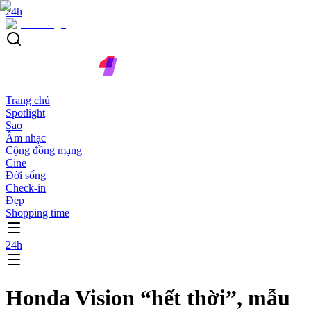
24h
Trang chủ
Spotlight
Sao
Âm nhạc
Cộng đồng mạng
Cine
Đời sống
Check-in
Đẹp
Shopping time
24h
Honda Vision “hết thời”, mẫu