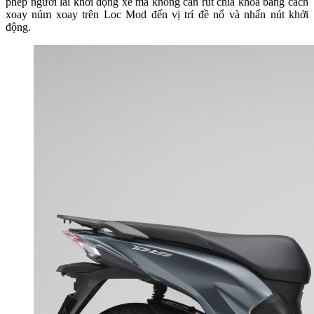
phép người lái khởi động xe mà không cần rút chìa khóa bằng cách
xoay núm xoay trên Loc Mod đến vị trí đề nổ và nhấn nút khởi
động.