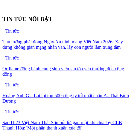
TIN TỨC NỔI BẬT
Tin tức
Thủ tướng phát động Ngày An ninh mạng Việt Nam 2026: Xây
dựng không gian mạng nhân văn, lấy con người làm trung tâm
Tin tức
Oriflame đồng hành cùng sinh viên lan tỏa yêu thương đến cộng
đồng
Tin tức
Hoàng Anh Gia Lai lọt top 500 công ty tốt nhất châu Á- Thái Bình
Dương
Tin tức
Sao U.23 Việt Nam Thái Sơn nói lời gan ruột khi chia tay CLB
Thanh Hóa: 'Một phần thanh xuân của tôi'