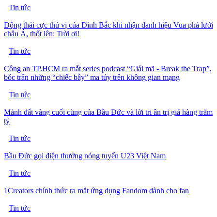
Tin tức
Động thái cực thú vị của Đình Bắc khi nhận danh hiệu Vua phá lưới
châu Á, thốt lên: Trời ơi!
Tin tức
Công an TP.HCM ra mắt series podcast “Giải mã - Break the Trap”,
bóc trần những “chiếc bẫy” ma túy trên không gian mạng
Tin tức
Mảnh đất vàng cuối cùng của Bầu Đức và lời tri ân trị giá hàng trăm
tỷ
Tin tức
Bầu Đức gọi điện thưởng nóng tuyển U23 Việt Nam
Tin tức
1Creators chính thức ra mắt ứng dụng Fandom dành cho fan
Tin tức