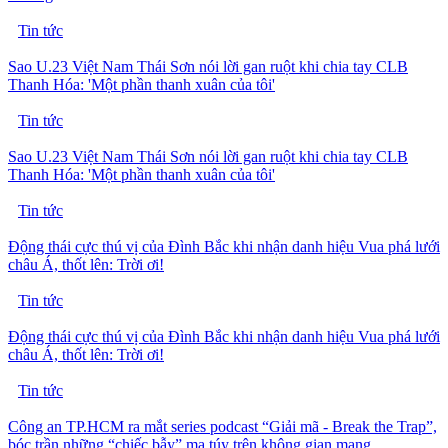
Tin tức
Sao U.23 Việt Nam Thái Sơn nói lời gan ruột khi chia tay CLB
Thanh Hóa: 'Một phần thanh xuân của tôi'
Tin tức
Sao U.23 Việt Nam Thái Sơn nói lời gan ruột khi chia tay CLB
Thanh Hóa: 'Một phần thanh xuân của tôi'
Tin tức
Động thái cực thú vị của Đình Bắc khi nhận danh hiệu Vua phá lưới
châu Á, thốt lên: Trời ơi!
Tin tức
Động thái cực thú vị của Đình Bắc khi nhận danh hiệu Vua phá lưới
châu Á, thốt lên: Trời ơi!
Tin tức
Công an TP.HCM ra mắt series podcast “Giải mã - Break the Trap”,
bóc trần những “chiếc bẫy” ma túy trên không gian mạng