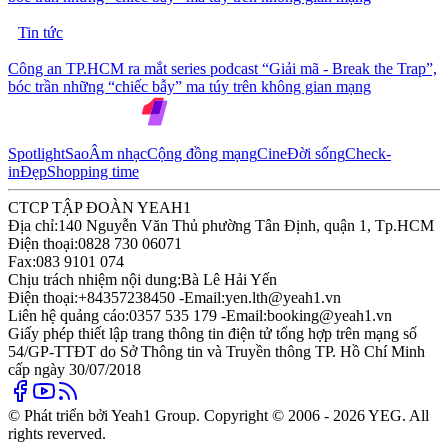
Tin tức
Công an TP.HCM ra mắt series podcast “Giải mã - Break the Trap”,
bóc trần những “chiếc bẫy” ma túy trên không gian mạng
Spotlight
Sao
Âm nhạc
Cộng đồng mạng
Cine
Đời sống
Check-
in
Đẹp
Shopping time
CTCP TẬP ĐOÀN YEAH1
Địa chỉ:
140 Nguyễn Văn Thủ phường Tân Định, quận 1, Tp.HCM
Điện thoại:
0828 730 06071
Fax:
083 9101 074
Chịu trách nhiệm nội dung:
Bà Lê Hải Yến
Điện thoại:
+84357238450 -
Email:
yen.lth@yeah1.vn
Liên hệ quảng cáo:
0357 535 179 -
Email:
booking@yeah1.vn
Giấy phép thiết lập trang thông tin điện tử tổng hợp trên mạng số
54/GP-TTĐT do Sở Thông tin và Truyền thông TP. Hồ Chí Minh
cấp ngày 30/07/2018
© Phát triển bởi Yeah1 Group. Copyright © 2006 - 2026 YEG. All
rights reverved.