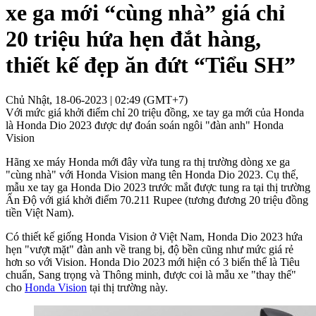
xe ga mới “cùng nhà” giá chỉ
20 triệu hứa hẹn đắt hàng,
thiết kế đẹp ăn đứt “Tiểu SH”
Chủ Nhật, 18-06-2023 | 02:49 (GMT+7)
Với mức giá khởi điểm chỉ 20 triệu đồng, xe tay ga mới của Honda
là Honda Dio 2023 được dự đoán soán ngôi "đàn anh" Honda
Vision
Hãng xe máy Honda mới đây vừa tung ra thị trường dòng xe ga
"cùng nhà" với Honda Vision mang tên Honda Dio 2023. Cụ thể,
mẫu xe tay ga Honda Dio 2023 trước mắt được tung ra tại thị trường
Ấn Độ với giá khởi điểm 70.211 Rupee (tương đương 20 triệu đồng
tiền Việt Nam).
Có thiết kế giống Honda Vision ở Việt Nam, Honda Dio 2023 hứa
hẹn "vượt mặt" đàn anh về trang bị, độ bền cũng như mức giá rẻ
hơn so với Vision. Honda Dio 2023 mới hiện có 3 biến thể là Tiêu
chuẩn, Sang trọng và Thông minh, được coi là mẫu xe "thay thế"
cho
Honda Vision
tại thị trường này.