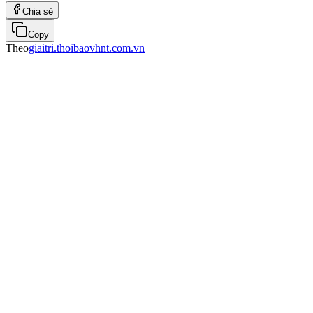
Chia sẻ
Copy
Theo
giaitri.thoibaovhnt.com.vn