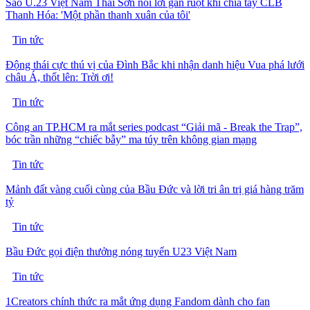
Sao U.23 Việt Nam Thái Sơn nói lời gan ruột khi chia tay CLB
Thanh Hóa: 'Một phần thanh xuân của tôi'
Tin tức
Động thái cực thú vị của Đình Bắc khi nhận danh hiệu Vua phá lưới
châu Á, thốt lên: Trời ơi!
Tin tức
Công an TP.HCM ra mắt series podcast “Giải mã - Break the Trap”,
bóc trần những “chiếc bẫy” ma túy trên không gian mạng
Tin tức
Mảnh đất vàng cuối cùng của Bầu Đức và lời tri ân trị giá hàng trăm
tỷ
Tin tức
Bầu Đức gọi điện thưởng nóng tuyển U23 Việt Nam
Tin tức
1Creators chính thức ra mắt ứng dụng Fandom dành cho fan