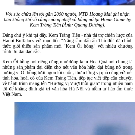
Với sức chứa lên tới gần 2000 người, NTĐ Hoàng Mai ghi nhận
bầu không khí vô cùng cuồng nhiệt và bùng nổ tại Home Game by
Kem Tràng Tiền (Ảnh: Quang Dương).
Đáng chú ý khi tại đây, Kem Tràng Tiền - nhà tài trợ chiến lược của
Hanoi Buffaloes với mục tiêu "Nâng tầm dấu ấn Thủ đô" đã chính
thức giới thiệu sản phẩm mới "Kem Ổi hồng" với nhiều chương
trình ưu đãi đặc sắc.
Kem Ổi hồng nói riêng cũng như dòng kem Hoa Quả nói chung là
những sản phẩm đại diện cho nét văn hóa hiện đại bùng nổ trong
hương vị Ổi hồng tươi ngon lôi cuốn, thơm lừng vị quả cùng với nét
tinh hoa, hoài cổ của Kem Tràng Tiền, tiếp tục viết tiếp câu chuyện
về hành trình mang tên “Hương vị Vượt thời gian” trong nhiều năm
tới để khẳng định giá trị văn hóa Hà Nội và niềm tự hào ẩm thực
Việt Nam.