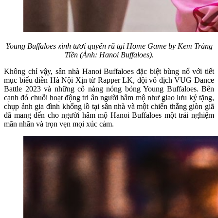
Young Buffaloes xinh tươi quyến rũ tại Home Game by Kem Tràng
Tiền (Ảnh: Hanoi Buffaloes).
Không chỉ vậy, sân nhà Hanoi Buffaloes đặc biệt bùng nổ với tiết
mục biểu diễn Hà Nội Xịn từ Rapper LK, đội vô địch VUG Dance
Battle 2023 và những cô nàng nóng bỏng Young Buffaloes. Bên
cạnh đó chuỗi hoạt động tri ân người hâm mộ như giao lưu ký tặng,
chụp ảnh gia đình khổng lồ tại sân nhà và một chiến thắng giòn giã
đã mang đến cho người hâm mộ Hanoi Buffaloes một trải nghiệm
mãn nhãn và trọn vẹn mọi xúc cảm.