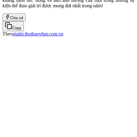
khẳng định sức nóng và tầm ảnh hưởng của một trong những sự
kiện thể thao giải trí được mong đợi nhất trong năm!
Chia sẻ
Copy
Theo
giaitri.thoibaovhnt.com.vn