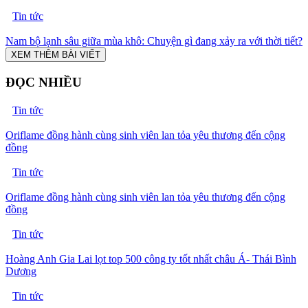
Tin tức
Nam bộ lạnh sâu giữa mùa khô: Chuyện gì đang xảy ra với thời tiết?
XEM THÊM BÀI VIẾT
ĐỌC NHIỀU
Tin tức
Oriflame đồng hành cùng sinh viên lan tỏa yêu thương đến cộng
đồng
Tin tức
Oriflame đồng hành cùng sinh viên lan tỏa yêu thương đến cộng
đồng
Tin tức
Hoàng Anh Gia Lai lọt top 500 công ty tốt nhất châu Á- Thái Bình
Dương
Tin tức