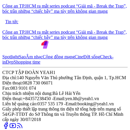
Công an TP.HCM ra mắt series podcast “Giải mã - Break the Trap”,
bóc trần những “chiếc bẫy” ma túy trên không gian mạng
Tin tức
Công an TP.HCM ra mắt series podcast “Giải mã - Break the Trap”,
bóc trần những “chiếc bẫy” ma túy trên không gian mạng
Spotlight
Sao
Âm nhạc
Cộng đồng mạng
Cine
Đời sống
Check-
in
Đẹp
Shopping time
CTCP TẬP ĐOÀN YEAH1
Địa chỉ:
140 Nguyễn Văn Thủ phường Tân Định, quận 1, Tp.HCM
Điện thoại:
0828 730 06071
Fax:
083 9101 074
Chịu trách nhiệm nội dung:
Bà Lê Hải Yến
Điện thoại:
+84357238450 -
Email:
yen.lth@yeah1.vn
Liên hệ quảng cáo:
0357 535 179 -
Email:
booking@yeah1.vn
Giấy phép thiết lập trang thông tin điện tử tổng hợp trên mạng số
54/GP-TTĐT do Sở Thông tin và Truyền thông TP. Hồ Chí Minh
cấp ngày 30/07/2018