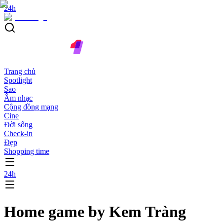
24h
Trang chủ
Spotlight
Sao
Âm nhạc
Cộng đồng mạng
Cine
Đời sống
Check-in
Đẹp
Shopping time
24h
Home game by Kem Tràng