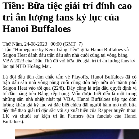
Tiền: Bữa tiệc giải trí đỉnh cao
tri ân lượng fans kỷ lục của
Hanoi Buffaloes
Thứ Năm, 24-08-2023 | 00:00 (GMT+7)
Trận "Homegame by Kem Tràng Tiền" giữa Hanoi Buffaloes và
Saigon Heat đánh dấu trận đấu sân nhà cuối cùng tại vòng bảng
VBA 2023 của Trâu Thủ đô với bữa tiệc giải trí tri ân lượng fans kỷ
lục tại NTĐ Hoàng Mai.
Là đội đầu tiên cầm chắc tấm vé Playoffs, Hanoi Buffaloes đã có
trận đấu sân nhà vòng bảng cuối cùng đón tiếp nửa đỏ thành phố
Saigon Heat vào tối qua (22/8). Đây cũng là trận đấu quyết định vị
trí đầu bảng trên Bảng xếp hạng. Vốn được biết đến là một trong
những sân nhà nhiệt nhất tại VBA, Hanoi Buffaloes tiếp tục đón
lượng khán giả kỷ lục và đặc biệt chiêu đãi người hâm mộ một bữa
tiệc thể thao giải trí đặc sắc với sự xuất hiện của Rapper huyền thoại
LK và chuỗi sự kiện tri ân Farmers (tên fanclub của Hanoi
Buffaloes).