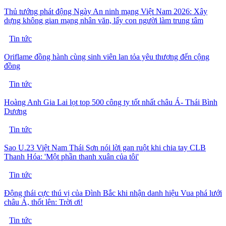
Thủ tướng phát động Ngày An ninh mạng Việt Nam 2026: Xây
dựng không gian mạng nhân văn, lấy con người làm trung tâm
Tin tức
Oriflame đồng hành cùng sinh viên lan tỏa yêu thương đến cộng
đồng
Tin tức
Hoàng Anh Gia Lai lọt top 500 công ty tốt nhất châu Á- Thái Bình
Dương
Tin tức
Sao U.23 Việt Nam Thái Sơn nói lời gan ruột khi chia tay CLB
Thanh Hóa: 'Một phần thanh xuân của tôi'
Tin tức
Động thái cực thú vị của Đình Bắc khi nhận danh hiệu Vua phá lưới
châu Á, thốt lên: Trời ơi!
Tin tức