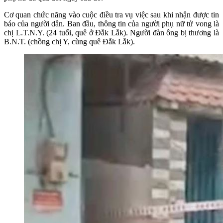
Cơ quan chức năng vào cuộc điều tra vụ việc sau khi nhận được tin
báo của người dân. Ban đầu, thông tin của người phụ nữ tử vong là
chị L.T.N.Y. (24 tuổi, quê ở Đắk Lắk). Người đàn ông bị thương là
B.N.T. (chồng chị Y, cùng quê Đắk Lắk).