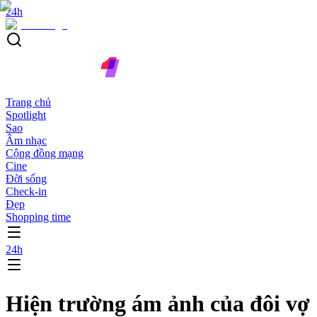
24h
Trang chủ
Spotlight
Sao
Âm nhạc
Cộng đồng mạng
Cine
Đời sống
Check-in
Đẹp
Shopping time
24h
Hiện trường ám ảnh của đôi vợ