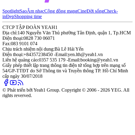
Spotlight
Sao
Âm nhạc
Cộng đồng mạng
Cine
Đời sống
Check-
in
Đẹp
Shopping time
CTCP TẬP ĐOÀN YEAH1
Địa chỉ:
140 Nguyễn Văn Thủ phường Tân Định, quận 1, Tp.HCM
Điện thoại:
0828 730 06071
Fax:
083 9101 074
Chịu trách nhiệm nội dung:
Bà Lê Hải Yến
Điện thoại:
+84357238450 -
Email:
yen.lth@yeah1.vn
Liên hệ quảng cáo:
0357 535 179 -
Email:
booking@yeah1.vn
Giấy phép thiết lập trang thông tin điện tử tổng hợp trên mạng số
54/GP-TTĐT do Sở Thông tin và Truyền thông TP. Hồ Chí Minh
cấp ngày 30/07/2018
© Phát triển bởi Yeah1 Group. Copyright © 2006 - 2026 YEG. All
rights reverved.