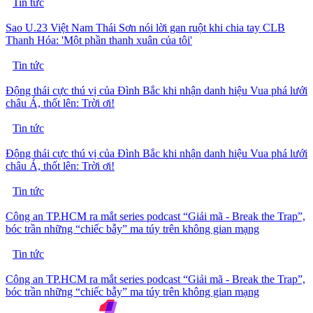
Tin tức
Sao U.23 Việt Nam Thái Sơn nói lời gan ruột khi chia tay CLB
Thanh Hóa: 'Một phần thanh xuân của tôi'
Tin tức
Động thái cực thú vị của Đình Bắc khi nhận danh hiệu Vua phá lưới
châu Á, thốt lên: Trời ơi!
Tin tức
Động thái cực thú vị của Đình Bắc khi nhận danh hiệu Vua phá lưới
châu Á, thốt lên: Trời ơi!
Tin tức
Công an TP.HCM ra mắt series podcast “Giải mã - Break the Trap”,
bóc trần những “chiếc bẫy” ma túy trên không gian mạng
Tin tức
Công an TP.HCM ra mắt series podcast “Giải mã - Break the Trap”,
bóc trần những “chiếc bẫy” ma túy trên không gian mạng