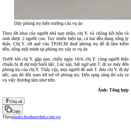
Dãy phòng trọ hiện trường của vụ án
Theo lời khai của người nhà nạn nhân, chị Y. và chồng kết hôn và
sinh được 2 người con. Tuy nhiên hiện tại, cả hai đều đang sống ly
thân. Chị Y. rời quê vào TP.HCM thuê phòng trọ để đi làm kiếm
tiền, sống một mình tại phòng trọ xảy ra vụ án.
Trước khi chị Y. gặp nạn, chiều ngày 16/4, chị Y. cùng người thân
chuẩn bị đi dự một buổi tiệc. Lúc này, bất ngờ anh T. đi xe máy đến
phòng trọ của chị Y. Thấy vậy, mọi người để anh T. đưa chị Y. đi dự
tiệc, sau đó đôi nam nữ trở về phòng trọ. Đến rạng sáng thì xảy ra
vụ việc thương tâm như trên.
Ảnh: Tổng hợp
Chia sẻ
Copy
Theo
giaitri.thoibaovhnt.com.vn