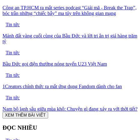
Công an TP.HCM ra mắt series podcast “Giải mã - Break the Trap”,
bóc trần những “chiếc bẫy” ma túy trên không gian mạng
Tin tức
Mảnh đất vàng cuối cùng của Bầu Đức và lời tri ân trị giá hàng trăm
tỷ
Tin tức
Bầu Đức gọi điện thưởng nóng tuyển U23 Việt Nam
Tin tức
1Creators chính thức ra mắt ứng dụng Fandom dành cho fan
Tin tức
Nam bộ lạnh sâu giữa mùa khô: Chuyện gì đang xảy ra với thời tiết?
XEM THÊM BÀI VIẾT
ĐỌC NHIỀU