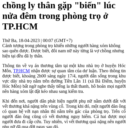
chồng ly thân gặp "biến" lúc
nửa đêm trong phòng trọ ở
TP.HCM
Thứ Ba, 18-04-2023 | 00:07 (GMT+7)
Cảnh tượng trong phòng trọ khiến những người hàng xóm không
sao quên được. Được biết, đôi nam nữ này từng là vợ chồng nhưng
hiện tại đều đã ly thân.
Thông tin về vụ án thương tâm tại một khu nhà trọ ở huyện Hóc
Môn,
TP.HCM
nhận được sự quan tâm của dư luận. Theo thông tin
được biết, khoảng 2h00 sáng ngày 17/4, người dân sống trong khu
vực dãy nhà trọ nằm trên đường Tiền Lân 11 (xã Bà Điểm, huyện
Hóc Môn) bất ngờ nghe thấy tiếng la thất thanh, hô hoán mọi người
nên hàng xóm lật đật kéo nhau sang kiểm tra.
Khi đến nơi, người dân phát hiện người phụ nữ nằm dưới đất với
vết thương khá nặng trên vùng cổ. Trong khi đó, một người đàn ông
có quan hệ với nạn nhân thì nằm trên gác của phòng trọ. Trên cổ
người đàn ông cũng có vết thương nguy hiểm. Cả hai được mọi
người đưa đi cấp cứu. Tuy nhiên, vì vết thương quá nặng nên người
phụ nữ đã qua đời ngay sau đó.