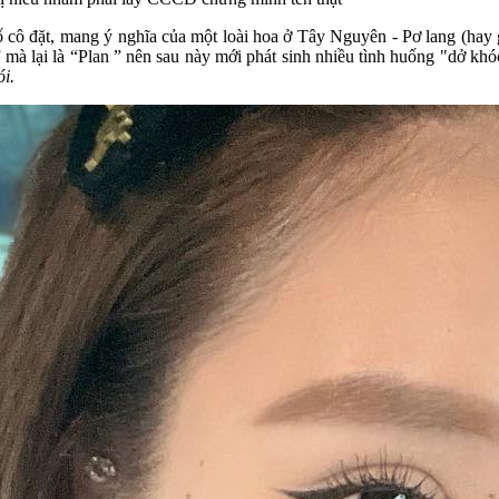
o bố cô đặt, mang ý nghĩa của một loài hoa ở Tây Nguyên - Pơ lang (hay 
 mà lại là “Plan ” nên sau này mới phát sinh nhiều tình huống "dở khó
i.