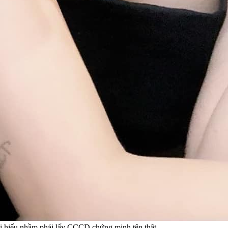
bị hiểu nhầm phải lấy CCCD chứng minh tên thật