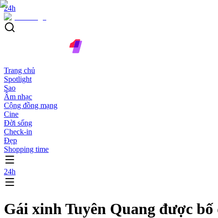
24h
Trang chủ
Spotlight
Sao
Âm nhạc
Cộng đồng mạng
Cine
Đời sống
Check-in
Đẹp
Shopping time
24h
Gái xinh Tuyên Quang được bố 