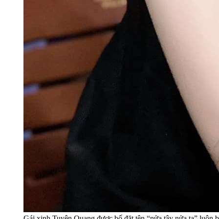
Gái xinh Tuyên Quang được bố đặt tên “nửa tây nửa ta” luôn 