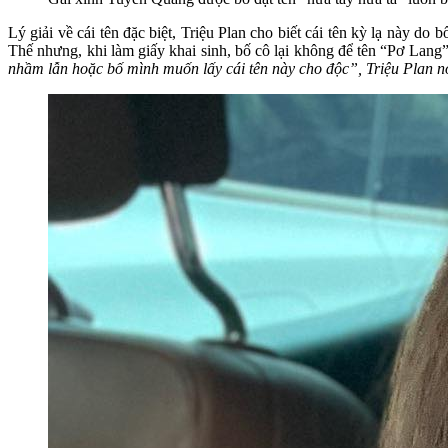
Lý giải về cái tên đặc biệt, Triệu Plan cho biết cái tên kỳ lạ này d
Thế nhưng, khi làm giấy khai sinh, bố cô lại không để tên “Pơ Lang”
nhầm lẫn hoặc bố mình muốn lấy cái tên này cho độc”, Triệu Plan nó