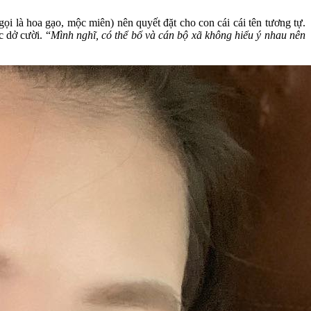
gọi là hoa gạo, mộc miên) nên quyết đặt cho con cái cái tên tương tự.
c dở cười. “
Mình nghĩ, có thể bố và cán bộ xã không hiểu ý nhau nên