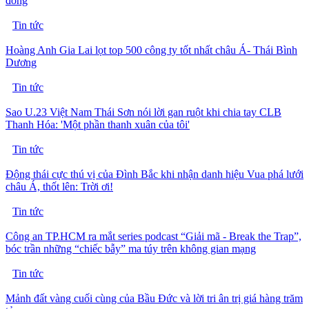
đồng
Tin tức
Hoàng Anh Gia Lai lọt top 500 công ty tốt nhất châu Á- Thái Bình
Dương
Tin tức
Sao U.23 Việt Nam Thái Sơn nói lời gan ruột khi chia tay CLB
Thanh Hóa: 'Một phần thanh xuân của tôi'
Tin tức
Động thái cực thú vị của Đình Bắc khi nhận danh hiệu Vua phá lưới
châu Á, thốt lên: Trời ơi!
Tin tức
Công an TP.HCM ra mắt series podcast “Giải mã - Break the Trap”,
bóc trần những “chiếc bẫy” ma túy trên không gian mạng
Tin tức
Mảnh đất vàng cuối cùng của Bầu Đức và lời tri ân trị giá hàng trăm