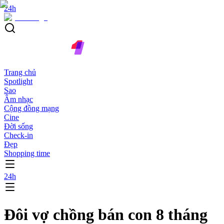
24h
Trang chủ
Spotlight
Sao
Âm nhạc
Cộng đồng mạng
Cine
Đời sống
Check-in
Đẹp
Shopping time
24h
Đôi vợ chồng bán con 8 tháng