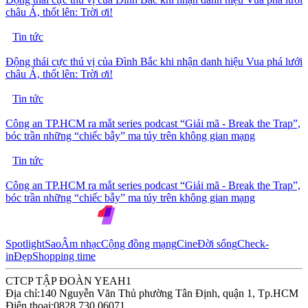
châu Á, thốt lên: Trời ơi!
Tin tức
Động thái cực thú vị của Đình Bắc khi nhận danh hiệu Vua phá lưới
châu Á, thốt lên: Trời ơi!
Tin tức
Công an TP.HCM ra mắt series podcast “Giải mã - Break the Trap”,
bóc trần những “chiếc bẫy” ma túy trên không gian mạng
Tin tức
Công an TP.HCM ra mắt series podcast “Giải mã - Break the Trap”,
bóc trần những “chiếc bẫy” ma túy trên không gian mạng
Spotlight
Sao
Âm nhạc
Cộng đồng mạng
Cine
Đời sống
Check-
in
Đẹp
Shopping time
CTCP TẬP ĐOÀN YEAH1
Địa chỉ:
140 Nguyễn Văn Thủ phường Tân Định, quận 1, Tp.HCM
Điện thoại:
0828 730 06071