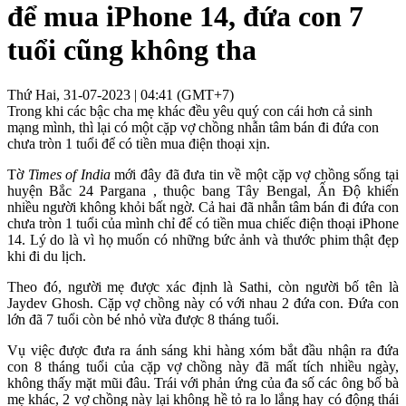
để mua iPhone 14, đứa con 7
tuổi cũng không tha
Thứ Hai, 31-07-2023 | 04:41 (GMT+7)
Trong khi các bậc cha mẹ khác đều yêu quý con cái hơn cả sinh
mạng mình, thì lại có một cặp vợ chồng nhẫn tâm bán đi đứa con
chưa tròn 1 tuổi để có tiền mua điện thoại xịn.
Tờ
Times of India
mới đây đã đưa tin về một cặp vợ chồng sống tại
huyện Bắc 24 Pargana , thuộc bang Tây Bengal, Ấn Độ khiến
nhiều người không khỏi bất ngờ. Cả hai đã nhẫn tâm bán đi đứa con
chưa tròn 1 tuổi của mình chỉ để có tiền mua chiếc điện thoại iPhone
14. Lý do là vì họ muốn có những bức ảnh và thước phim thật đẹp
khi đi du lịch.
Theo đó, người mẹ được xác định là Sathi, còn người bố tên là
Jaydev Ghosh. Cặp vợ chồng này có với nhau 2 đứa con. Đứa con
lớn đã 7 tuổi còn bé nhỏ vừa được 8 tháng tuổi.
Vụ việc được đưa ra ánh sáng khi hàng xóm bắt đầu nhận ra đứa
con 8 tháng tuổi của cặp vợ chồng này đã mất tích nhiều ngày,
không thấy mặt mũi đâu. Trái với phản ứng của đa số các ông bố bà
mẹ khác, 2 vợ chồng này lại không hề tỏ ra lo lắng hay có động thái