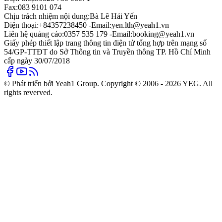
Fax:
083 9101 074
Chịu trách nhiệm nội dung:
Bà Lê Hải Yến
Điện thoại:
+84357238450 -
Email:
yen.lth@yeah1.vn
Liên hệ quảng cáo:
0357 535 179 -
Email:
booking@yeah1.vn
Giấy phép thiết lập trang thông tin điện tử tổng hợp trên mạng số
54/GP-TTĐT do Sở Thông tin và Truyền thông TP. Hồ Chí Minh
cấp ngày 30/07/2018
© Phát triển bởi Yeah1 Group. Copyright © 2006 - 2026 YEG. All
rights reverved.