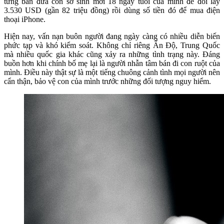
từng bán đứa con sơ sinh mới 18 ngày tuổi của mình để đổi lấy
3.530 USD (gần 82 triệu đồng) rồi dùng số tiền đó để mua điện
thoại iPhone.
Hiện nay, vấn nạn buôn người đang ngày càng có nhiều diễn biến
phức tạp và khó kiểm soát. Không chỉ riêng Ấn Độ, Trung Quốc
mà nhiều quốc gia khác cũng xảy ra những tình trạng này. Đáng
buồn hơn khi chính bố mẹ lại là người nhẫn tâm bán đi con ruột của
mình. Điều này thật sự là một tiếng chuông cảnh tình mọi người nên
cẩn thận, bảo vệ con của mình trước những đối tượng nguy hiểm.