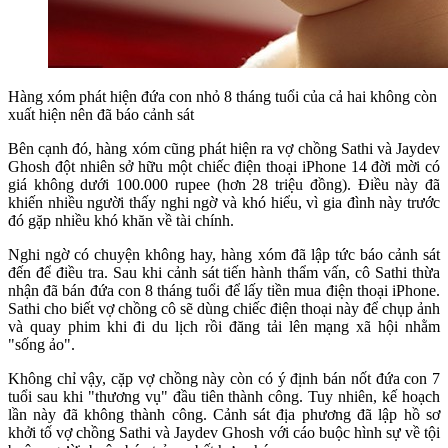
Hàng xóm phát hiện đứa con nhỏ 8 tháng tuổi của cả hai không còn
xuất hiện nên đã báo cảnh sát
Bên cạnh đó, hàng xóm cũng phát hiện ra vợ chồng Sathi và Jaydev
Ghosh đột nhiên sở hữu một chiếc điện thoại iPhone 14 đời mời có
giá không dưới 100.000 rupee (hơn 28 triệu đồng). Điều này đã
khiến nhiều người thấy nghi ngờ và khó hiểu, vì gia đình này trước
đó gặp nhiều khó khăn về tài chính.
Nghi ngờ có chuyện không hay, hàng xóm đã lập tức báo cảnh sát
đến để điều tra. Sau khi cảnh sát tiến hành thẩm vấn, cô Sathi thừa
nhận đã bán đứa con 8 tháng tuổi để lấy tiền mua điện thoại iPhone.
Sathi cho biết vợ chồng cô sẽ dùng chiếc điện thoại này để chụp ảnh
và quay phim khi đi du lịch rồi đăng tải lên mạng xã hội nhằm
"sống ảo".
Không chỉ vậy, cặp vợ chồng này còn có ý định bán nốt đứa con 7
tuổi sau khi "thương vụ" đầu tiên thành công. Tuy nhiên, kế hoạch
lần này đã không thành công. Cảnh sát địa phương đã lập hồ sơ
khởi tố vợ chồng Sathi và Jaydev Ghosh với cáo buộc hình sự về tội