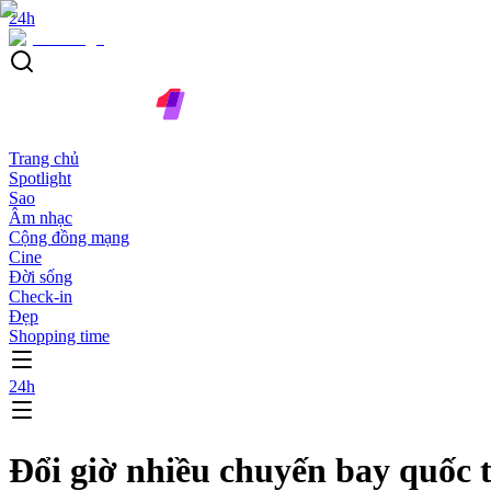
24h
Trang chủ
Spotlight
Sao
Âm nhạc
Cộng đồng mạng
Cine
Đời sống
Check-in
Đẹp
Shopping time
24h
Đổi giờ nhiều chuyến bay quốc 