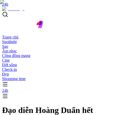
24h
Trang chủ
Spotlight
Sao
Âm nhạc
Cộng đồng mạng
Cine
Đời sống
Check-in
Đẹp
Shopping time
24h
Đạo diễn Hoàng Duẩn hết