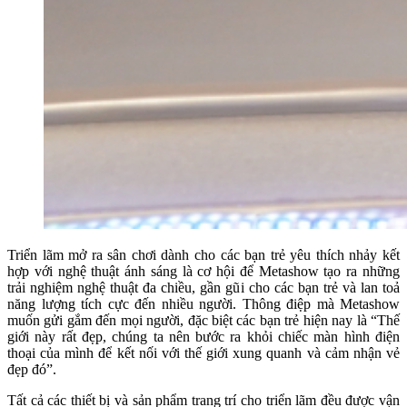
Triển lãm mở ra sân chơi dành cho các bạn trẻ yêu thích nhảy kết
hợp với nghệ thuật ánh sáng là cơ hội để Metashow tạo ra những
trải nghiệm nghệ thuật đa chiều, gần gũi cho các bạn trẻ và lan toả
năng lượng tích cực đến nhiều người. Thông điệp mà Metashow
muốn gửi gắm đến mọi người, đặc biệt các bạn trẻ hiện nay là “Thế
giới này rất đẹp, chúng ta nên bước ra khỏi chiếc màn hình điện
thoại của mình để kết nối với thế giới xung quanh và cảm nhận vẻ
đẹp đó”.
Tất cả các thiết bị và sản phẩm trang trí cho triển lãm đều được vận