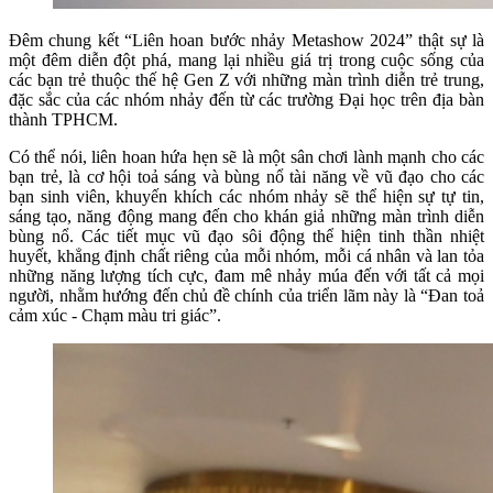
Đêm chung kết “Liên hoan bước nhảy Metashow 2024” thật sự là
một đêm diễn đột phá, mang lại nhiều giá trị trong cuộc sống của
các bạn trẻ thuộc thế hệ Gen Z với những màn trình diễn trẻ trung,
đặc sắc của các nhóm nhảy đến từ các trường Đại học trên địa bàn
thành TPHCM.
Có thể nói, liên hoan hứa hẹn sẽ là một sân chơi lành mạnh cho các
bạn trẻ, là cơ hội toả sáng và bùng nổ tài năng về vũ đạo cho các
bạn sinh viên, khuyến khích các nhóm nhảy sẽ thể hiện sự tự tin,
sáng tạo, năng động mang đến cho khán giả những màn trình diễn
bùng nổ. Các tiết mục vũ đạo sôi động thể hiện tinh thần nhiệt
huyết, khẳng định chất riêng của mỗi nhóm, mỗi cá nhân và lan tỏa
những năng lượng tích cực, đam mê nhảy múa đến với tất cả mọi
người, nhằm hướng đến chủ đề chính của triển lãm này là “Đan toả
cảm xúc - Chạm màu tri giác”.