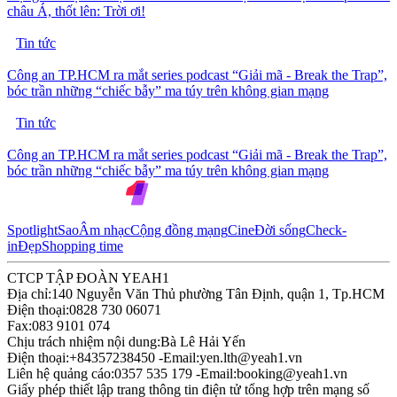
châu Á, thốt lên: Trời ơi!
Tin tức
Công an TP.HCM ra mắt series podcast “Giải mã - Break the Trap”,
bóc trần những “chiếc bẫy” ma túy trên không gian mạng
Tin tức
Công an TP.HCM ra mắt series podcast “Giải mã - Break the Trap”,
bóc trần những “chiếc bẫy” ma túy trên không gian mạng
Spotlight
Sao
Âm nhạc
Cộng đồng mạng
Cine
Đời sống
Check-
in
Đẹp
Shopping time
CTCP TẬP ĐOÀN YEAH1
Địa chỉ:
140 Nguyễn Văn Thủ phường Tân Định, quận 1, Tp.HCM
Điện thoại:
0828 730 06071
Fax:
083 9101 074
Chịu trách nhiệm nội dung:
Bà Lê Hải Yến
Điện thoại:
+84357238450 -
Email:
yen.lth@yeah1.vn
Liên hệ quảng cáo:
0357 535 179 -
Email:
booking@yeah1.vn
Giấy phép thiết lập trang thông tin điện tử tổng hợp trên mạng số