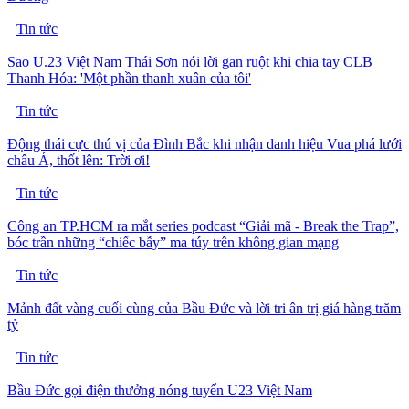
Tin tức
Sao U.23 Việt Nam Thái Sơn nói lời gan ruột khi chia tay CLB
Thanh Hóa: 'Một phần thanh xuân của tôi'
Tin tức
Động thái cực thú vị của Đình Bắc khi nhận danh hiệu Vua phá lưới
châu Á, thốt lên: Trời ơi!
Tin tức
Công an TP.HCM ra mắt series podcast “Giải mã - Break the Trap”,
bóc trần những “chiếc bẫy” ma túy trên không gian mạng
Tin tức
Mảnh đất vàng cuối cùng của Bầu Đức và lời tri ân trị giá hàng trăm
tỷ
Tin tức
Bầu Đức gọi điện thưởng nóng tuyển U23 Việt Nam