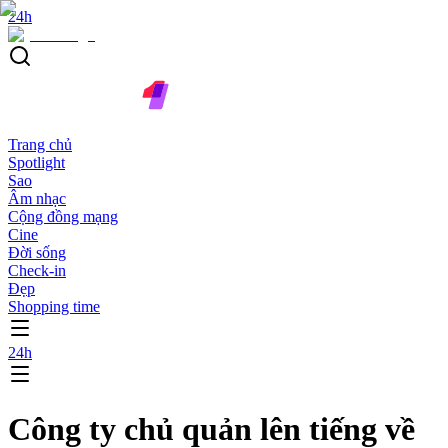
24h
Trang chủ
Spotlight
Sao
Âm nhạc
Cộng đồng mạng
Cine
Đời sống
Check-in
Đẹp
Shopping time
24h
Công ty chủ quản lên tiếng về