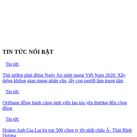
TIN TỨC NỔI BẬT
Tin tức
Thủ tướng phát động Ngày An ninh mạng Việt Nam 2026: Xây
dựng không gian mạng nhân văn, lấy con người làm trung tâm
Tin tức
Oriflame đồng hành cùng sinh viên lan tỏa yêu thương đến cộng
đồng
Tin tức
Hoàng Anh Gia Lai lọt top 500 công ty tốt nhất châu Á- Thái Bình
Dương