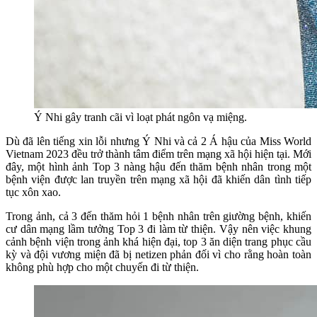
Ý Nhi gây tranh cãi vì loạt phát ngôn vạ miệng.
Dù đã lên tiếng xin lỗi nhưng Ý Nhi và cả 2 Á hậu của Miss World
Vietnam 2023 đều trở thành tâm điểm trên mạng xã hội hiện tại. Mới
đây, một hình ảnh Top 3 nàng hậu đến thăm bệnh nhân trong một
bệnh viện được lan truyền trên mạng xã hội đã khiến dân tình tiếp
tục xôn xao.
Trong ảnh, cả 3 đến thăm hỏi 1 bệnh nhân trên giường bệnh, khiến
cư dân mạng lầm tưởng Top 3 đi làm từ thiện. Vậy nên việc khung
cảnh bệnh viện trong ảnh khá hiện đại, top 3 ăn diện trang phục cầu
kỳ và đội vương miện đã bị netizen phản đối vì cho rằng hoàn toàn
không phù hợp cho một chuyến đi từ thiện.