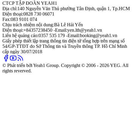
CTCP TẬP ĐOÀN YEAH1
Địa chỉ:
140 Nguyễn Văn Thủ phường Tân Định, quận 1, Tp.HCM
Điện thoại:
0828 730 06071
Fax:
083 9101 074
Chịu trách nhiệm nội dung:
Bà Lê Hải Yến
Điện thoại:
+84357238450 -
Email:
yen.lth@yeah1.vn
Liên hệ quảng cáo:
0357 535 179 -
Email:
booking@yeah1.vn
Giấy phép thiết lập trang thông tin điện tử tổng hợp trên mạng số
54/GP-TTĐT do Sở Thông tin và Truyền thông TP. Hồ Chí Minh
cấp ngày 30/07/2018
© Phát triển bởi Yeah1 Group. Copyright © 2006 - 2026 YEG. All
rights reverved.