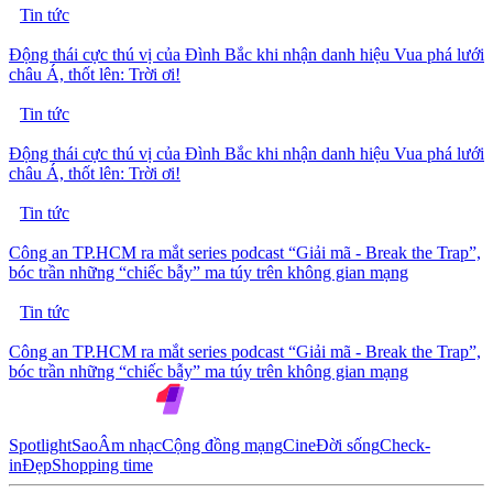
Tin tức
Động thái cực thú vị của Đình Bắc khi nhận danh hiệu Vua phá lưới
châu Á, thốt lên: Trời ơi!
Tin tức
Động thái cực thú vị của Đình Bắc khi nhận danh hiệu Vua phá lưới
châu Á, thốt lên: Trời ơi!
Tin tức
Công an TP.HCM ra mắt series podcast “Giải mã - Break the Trap”,
bóc trần những “chiếc bẫy” ma túy trên không gian mạng
Tin tức
Công an TP.HCM ra mắt series podcast “Giải mã - Break the Trap”,
bóc trần những “chiếc bẫy” ma túy trên không gian mạng
Spotlight
Sao
Âm nhạc
Cộng đồng mạng
Cine
Đời sống
Check-
in
Đẹp
Shopping time