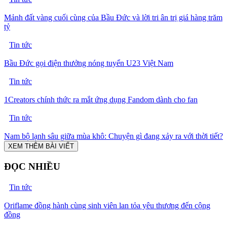
Mảnh đất vàng cuối cùng của Bầu Đức và lời tri ân trị giá hàng trăm
tỷ
Tin tức
Bầu Đức gọi điện thưởng nóng tuyển U23 Việt Nam
Tin tức
1Creators chính thức ra mắt ứng dụng Fandom dành cho fan
Tin tức
Nam bộ lạnh sâu giữa mùa khô: Chuyện gì đang xảy ra với thời tiết?
XEM THÊM BÀI VIẾT
ĐỌC NHIỀU
Tin tức
Oriflame đồng hành cùng sinh viên lan tỏa yêu thương đến cộng
đồng