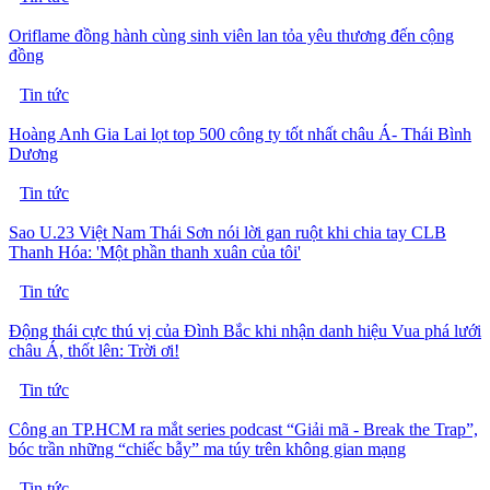
Oriflame đồng hành cùng sinh viên lan tỏa yêu thương đến cộng
đồng
Tin tức
Hoàng Anh Gia Lai lọt top 500 công ty tốt nhất châu Á- Thái Bình
Dương
Tin tức
Sao U.23 Việt Nam Thái Sơn nói lời gan ruột khi chia tay CLB
Thanh Hóa: 'Một phần thanh xuân của tôi'
Tin tức
Động thái cực thú vị của Đình Bắc khi nhận danh hiệu Vua phá lưới
châu Á, thốt lên: Trời ơi!
Tin tức
Công an TP.HCM ra mắt series podcast “Giải mã - Break the Trap”,
bóc trần những “chiếc bẫy” ma túy trên không gian mạng
Tin tức