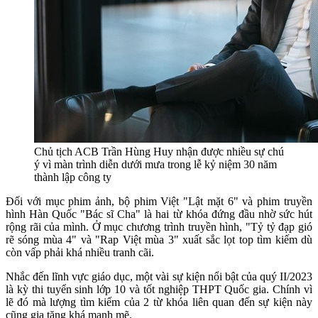
Chủ tịch ACB Trần Hùng Huy nhận được nhiều sự chú
ý vì màn trình diễn dưới mưa trong lễ kỷ niệm 30 năm
thành lập công ty
Đối với mục phim ảnh, bộ phim Việt "Lật mặt 6" và phim truyền
hình Hàn Quốc "Bác sĩ Cha" là hai từ khóa đứng đầu nhờ sức hút
rộng rãi của mình. Ở mục chương trình truyền hình, "Tỷ tỷ đạp gió
rẽ sóng mùa 4" và "Rap Việt mùa 3" xuất sắc lọt top tìm kiếm dù
còn vấp phải khá nhiều tranh cãi.
Nhắc đến lĩnh vực giáo dục, một vài sự kiện nổi bật của quý II/2023
là kỳ thi tuyển sinh lớp 10 và tốt nghiệp THPT Quốc gia. Chính vì
lẽ đó mà lượng tìm kiếm của 2 từ khóa liên quan đến sự kiện này
cũng gia tăng khá mạnh mẽ.