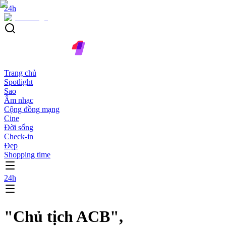
24h
Trang chủ
Spotlight
Sao
Âm nhạc
Cộng đồng mạng
Cine
Đời sống
Check-in
Đẹp
Shopping time
24h
"Chủ tịch ACB",