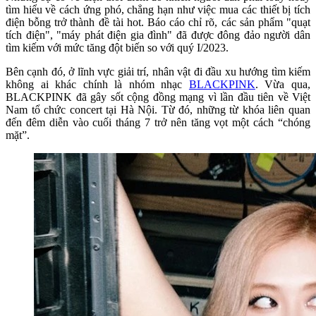
tìm hiểu về cách ứng phó, chẳng hạn như việc mua các thiết bị tích
điện bỗng trở thành đề tài hot. Báo cáo chỉ rõ, các sản phẩm "quạt
tích điện", "máy phát điện gia đình" đã được đông đảo người dân
tìm kiếm với mức tăng đột biến so với quý I/2023.
Bên cạnh đó, ở lĩnh vực giải trí, nhân vật đi đầu xu hướng tìm kiếm
không ai khác chính là nhóm nhạc
BLACKPINK
. Vừa qua,
BLACKPINK đã gây sốt cộng đồng mạng vì lần đầu tiên về Việt
Nam tổ chức concert tại Hà Nội. Từ đó, những từ khóa liên quan
đến đêm diễn vào cuối tháng 7 trở nên tăng vọt một cách “chóng
mặt”.