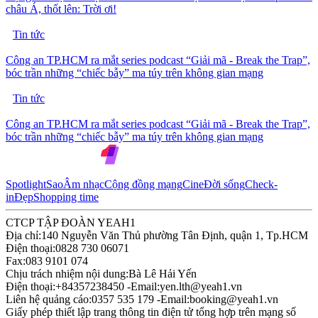
châu Á, thốt lên: Trời ơi!
Tin tức
Công an TP.HCM ra mắt series podcast “Giải mã - Break the Trap”,
bóc trần những “chiếc bẫy” ma túy trên không gian mạng
Tin tức
Công an TP.HCM ra mắt series podcast “Giải mã - Break the Trap”,
bóc trần những “chiếc bẫy” ma túy trên không gian mạng
Spotlight
Sao
Âm nhạc
Cộng đồng mạng
Cine
Đời sống
Check-
in
Đẹp
Shopping time
CTCP TẬP ĐOÀN YEAH1
Địa chỉ:
140 Nguyễn Văn Thủ phường Tân Định, quận 1, Tp.HCM
Điện thoại:
0828 730 06071
Fax:
083 9101 074
Chịu trách nhiệm nội dung:
Bà Lê Hải Yến
Điện thoại:
+84357238450 -
Email:
yen.lth@yeah1.vn
Liên hệ quảng cáo:
0357 535 179 -
Email:
booking@yeah1.vn
Giấy phép thiết lập trang thông tin điện tử tổng hợp trên mạng số