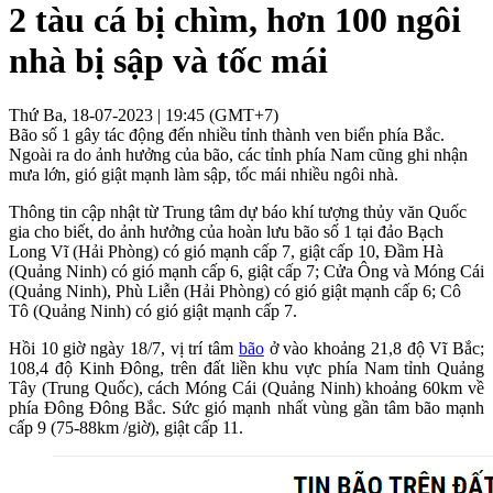
2 tàu cá bị chìm, hơn 100 ngôi
nhà bị sập và tốc mái
Thứ Ba, 18-07-2023 | 19:45 (GMT+7)
Bão số 1 gây tác động đến nhiều tỉnh thành ven biển phía Bắc.
Ngoài ra do ảnh hưởng của bão, các tỉnh phía Nam cũng ghi nhận
mưa lớn, gió giật mạnh làm sập, tốc mái nhiều ngôi nhà.
Thông tin cập nhật từ Trung tâm dự báo khí tượng thủy văn Quốc
gia cho biết, do ảnh hưởng của hoàn lưu bão số 1 tại đảo Bạch
Long Vĩ (Hải Phòng) có gió mạnh cấp 7, giật cấp 10, Đầm Hà
(Quảng Ninh) có gió mạnh cấp 6, giật cấp 7; Cửa Ông và Móng Cái
(Quảng Ninh), Phù Liễn (Hải Phòng) có gió giật mạnh cấp 6; Cô
Tô (Quảng Ninh) có gió giật mạnh cấp 7.
Hồi 10 giờ ngày 18/7, vị trí tâm
bão
ở vào khoảng 21,8 độ Vĩ Bắc;
108,4 độ Kinh Đông, trên đất liền khu vực phía Nam tỉnh Quảng
Tây (Trung Quốc), cách Móng Cái (Quảng Ninh) khoảng 60km về
phía Đông Đông Bắc. Sức gió mạnh nhất vùng gần tâm bão mạnh
cấp 9 (75-88km /giờ), giật cấp 11.