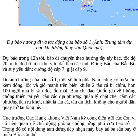
Dự báo hướng đi và tác động của bão số 1 (Ảnh: Trung tâm dự
báo khí tượng thủy văn Quốc gia)
Dự báo trong 12h tới, bão di chuyển theo hướng tây tây bắc, tốc độ
20km.h, đổ bộ trên khu vực đất liền các tỉnh Đông Bắc của Bắc Bộ
và suy yếu dần; cường độ cấp 7, giật cấp 9.
Do ảnh hưởng của bão số 1, một số tỉnh phía Nam cũng có mưa lớn
kèm dông, lốc và gió mạnh trên biển khiến 2 tàu cá bị chìm, hơn
100 ngôi nhà bị sập đổ, tốc mái. Ban chỉ đạo Quốc gia về Phòng
chống thiên tai yêu cầu các địa phương quản lý chặt chẽ, cấm các
phương tiện ra khơi, nhất là tàu cá, tàu du lịch, không cho người dân
quay trở lại lồng bè.
Cục trưởng Cục Hàng không Việt Nam ký công điện gửi các đơn vị
có liên quan để chủ động phòng chống, ứng phó cơn bão số 1.
Trong đó có nội dung tạm dừng tiếp nhận máy bay tại ba sân bay ở
miền Bắc. Cụ thể: