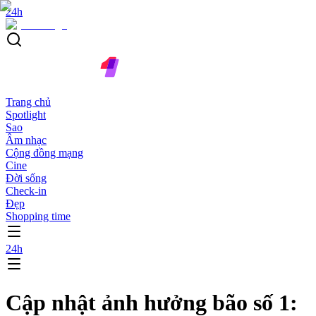
24h
Trang chủ
Spotlight
Sao
Âm nhạc
Cộng đồng mạng
Cine
Đời sống
Check-in
Đẹp
Shopping time
24h
Cập nhật ảnh hưởng bão số 1: