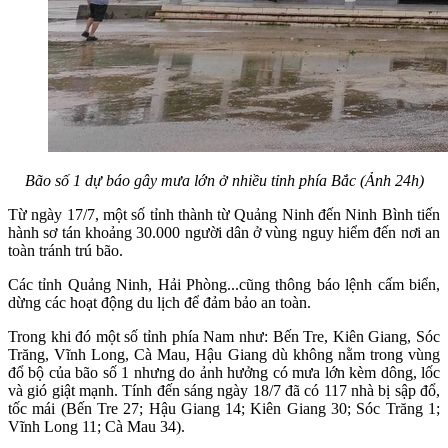
Bão số 1 dự báo gây mưa lớn ở nhiều tỉnh phía Bắc (Ảnh 24h)
Từ ngày 17/7, một số tỉnh thành từ Quảng Ninh đến Ninh Bình tiến
hành sơ tán khoảng 30.000 người dân ở vùng nguy hiểm đến nơi an
toàn tránh trú bão.
Các tỉnh Quảng Ninh, Hải Phòng...cũng thông báo lệnh cấm biển,
dừng các hoạt động du lịch để đảm bảo an toàn.
Trong khi đó một số tỉnh phía Nam như: Bến Tre, Kiên Giang, Sóc
Trăng, Vĩnh Long, Cà Mau, Hậu Giang dù không nằm trong vùng
đổ bộ của bão số 1 nhưng do ảnh hưởng có mưa lớn kèm dông, lốc
và gió giật mạnh. Tính đến sáng ngày 18/7 đã có 117 nhà bị sập đổ,
tốc mái (Bến Tre 27; Hậu Giang 14; Kiên Giang 30; Sóc Trăng 1;
Vĩnh Long 11; Cà Mau 34).