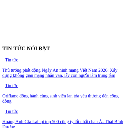
TIN TỨC NỔI BẬT
Tin tức
Thủ tướng phát động Ngày An ninh mạng Việt Nam 2026: Xây
dựng không gian mạng nhân văn, lấy con người làm trung tâm
Tin tức
Oriflame đồng hành cùng sinh viên lan tỏa yêu thương đến cộng
đồng
Tin tức
Hoàng Anh Gia Lai lọt top 500 công ty tốt nhất châu Á- Thái Bình
Dương