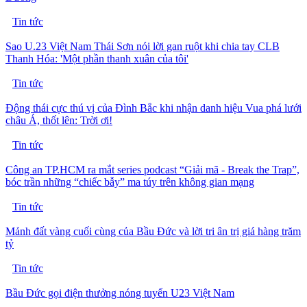
Tin tức
Sao U.23 Việt Nam Thái Sơn nói lời gan ruột khi chia tay CLB
Thanh Hóa: 'Một phần thanh xuân của tôi'
Tin tức
Động thái cực thú vị của Đình Bắc khi nhận danh hiệu Vua phá lưới
châu Á, thốt lên: Trời ơi!
Tin tức
Công an TP.HCM ra mắt series podcast “Giải mã - Break the Trap”,
bóc trần những “chiếc bẫy” ma túy trên không gian mạng
Tin tức
Mảnh đất vàng cuối cùng của Bầu Đức và lời tri ân trị giá hàng trăm
tỷ
Tin tức
Bầu Đức gọi điện thưởng nóng tuyển U23 Việt Nam