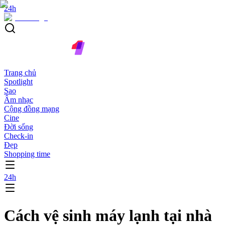
24h
Trang chủ
Spotlight
Sao
Âm nhạc
Cộng đồng mạng
Cine
Đời sống
Check-in
Đẹp
Shopping time
24h
Cách vệ sinh máy lạnh tại nhà