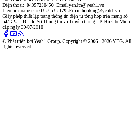
Điện thoại:
+84357238450 -
Email:
yen.lth@yeah1.vn
Liên hệ quảng cáo:
0357 535 179 -
Email:
booking@yeah1.vn
Giấy phép thiết lập trang thông tin điện tử tổng hợp trên mạng số
54/GP-TTĐT do Sở Thông tin và Truyền thông TP. Hồ Chí Minh
cấp ngày 30/07/2018
© Phát triển bởi Yeah1 Group. Copyright © 2006 - 2026 YEG. All
rights reverved.