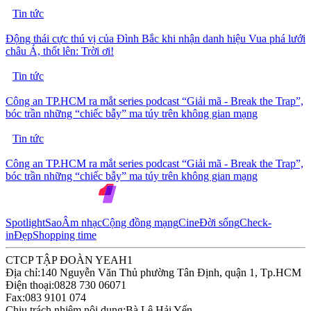
Tin tức
Động thái cực thú vị của Đình Bắc khi nhận danh hiệu Vua phá lưới
châu Á, thốt lên: Trời ơi!
Tin tức
Công an TP.HCM ra mắt series podcast “Giải mã - Break the Trap”,
bóc trần những “chiếc bẫy” ma túy trên không gian mạng
Tin tức
Công an TP.HCM ra mắt series podcast “Giải mã - Break the Trap”,
bóc trần những “chiếc bẫy” ma túy trên không gian mạng
Spotlight
Sao
Âm nhạc
Cộng đồng mạng
Cine
Đời sống
Check-
in
Đẹp
Shopping time
CTCP TẬP ĐOÀN YEAH1
Địa chỉ:
140 Nguyễn Văn Thủ phường Tân Định, quận 1, Tp.HCM
Điện thoại:
0828 730 06071
Fax:
083 9101 074
Chịu trách nhiệm nội dung:
Bà Lê Hải Yến