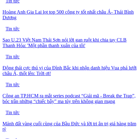
Tin tức
Hoàng Anh Gia Lai lọt top 500 công ty tốt nhất châu Á- Thái Bình
Dương
Tin tức
Sao U.23 Việt Nam Thái Sơn nói lời gan ruột khi chia tay CLB
Thanh Hóa: 'Một phần thanh xuân của tôi'
Tin tức
Động thái cực thú vị của Đình Bắc khi nhận danh hiệu Vua phá lưới
châu Á, thốt lên: Trời ơi!
Tin tức
Công an TP.HCM ra mắt series podcast “Giải mã - Break the Trap”,
bóc trần những “chiếc bẫy” ma túy trên không gian mạng
Tin tức
Mảnh đất vàng cuối cùng của Bầu Đức và lời tri ân trị giá hàng trăm
tỷ