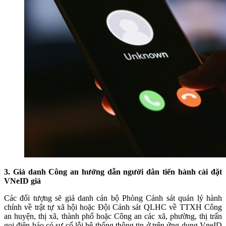
3. Giả danh Công an hướng dẫn người dân tiến hành cài đặt
VNeID giả
Các đối tượng sẽ giả danh cán bộ Phòng Cảnh sát quản lý hành
chính về trật tự xã hội hoặc Đội Cảnh sát QLHC về TTXH Công
an huyện, thị xã, thành phố hoặc Công an các xã, phường, thị trấn
gọi điện báo có sự cố lỗi hệ thống thông tin ở trên ứng dụng VneID