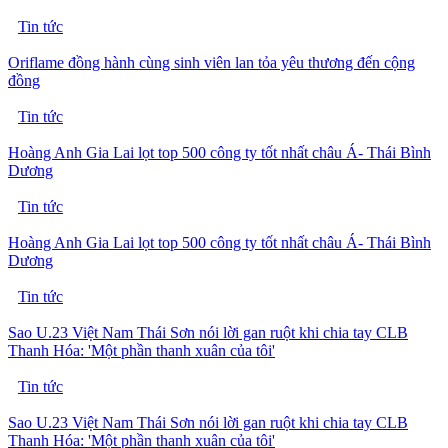
Tin tức
Oriflame đồng hành cùng sinh viên lan tỏa yêu thương đến cộng
đồng
Tin tức
Hoàng Anh Gia Lai lọt top 500 công ty tốt nhất châu Á- Thái Bình
Dương
Tin tức
Hoàng Anh Gia Lai lọt top 500 công ty tốt nhất châu Á- Thái Bình
Dương
Tin tức
Sao U.23 Việt Nam Thái Sơn nói lời gan ruột khi chia tay CLB
Thanh Hóa: 'Một phần thanh xuân của tôi'
Tin tức
Sao U.23 Việt Nam Thái Sơn nói lời gan ruột khi chia tay CLB
Thanh Hóa: 'Một phần thanh xuân của tôi'