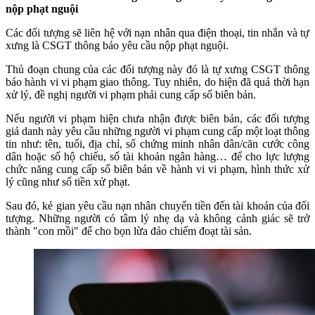
nộp phạt nguội
Các đối tượng sẽ liên hệ với nạn nhân qua điện thoại, tin nhắn và tự
xưng là CSGT thông báo yêu cầu nộp phạt nguội.
Thủ đoạn chung của các đối tượng này đó là tự xưng CSGT thông
báo hành vi vi phạm giao thông. Tuy nhiên, do hiện đã quá thời hạn
xử lý, đề nghị người vi phạm phải cung cấp số biên bản.
Nếu người vi phạm hiện chưa nhận được biên bản, các đối tượng
giả danh này yêu cầu những người vi phạm cung cấp một loạt thông
tin như: tên, tuổi, địa chỉ, số chứng minh nhân dân/căn cước công
dân hoặc số hộ chiếu, số tài khoản ngân hàng… để cho lực lượng
chức năng cung cấp số biên bản về hành vi vi phạm, hình thức xử
lý cũng như số tiền xử phạt.
Sau đó, kẻ gian yêu cầu nạn nhân chuyển tiền đến tài khoản của đối
tượng. Những người có tâm lý nhẹ dạ và không cảnh giác sẽ trở
thành "con mồi" để cho bọn lừa đảo chiếm đoạt tài sản.