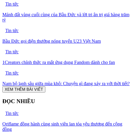
Tin tức
Mảnh đất vàng cuối cùng của Bầu Đức và lời tri ân trị giá hàng trăm
tỷ
Tin tức
Bầu Đức gọi điện thưởng nóng tuyển U23 Việt Nam
Tin tức
1Creators chính thức ra mắt ứng dụng Fandom dành cho fan
Tin tức
Nam bộ lạnh sâu giữa mùa khô: Chuyện gì đang xảy ra với thời tiết?
XEM THÊM BÀI VIẾT
ĐỌC NHIỀU
Tin tức
Oriflame đồng hành cùng sinh viên lan tỏa yêu thương đến cộng
đồng