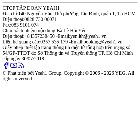
CTCP TẬP ĐOÀN YEAH1
Địa chỉ:
140 Nguyễn Văn Thủ phường Tân Định, quận 1, Tp.HCM
Điện thoại:
0828 730 06071
Fax:
083 9101 074
Chịu trách nhiệm nội dung:
Bà Lê Hải Yến
Điện thoại:
+84357238450 -
Email:
yen.lth@yeah1.vn
Liên hệ quảng cáo:
0357 535 179 -
Email:
booking@yeah1.vn
Giấy phép thiết lập trang thông tin điện tử tổng hợp trên mạng số
54/GP-TTĐT do Sở Thông tin và Truyền thông TP. Hồ Chí Minh
cấp ngày 30/07/2018
© Phát triển bởi Yeah1 Group. Copyright © 2006 - 2026 YEG. All
rights reverved.