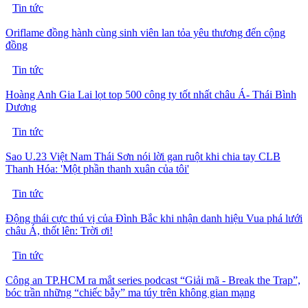
Tin tức
Oriflame đồng hành cùng sinh viên lan tỏa yêu thương đến cộng
đồng
Tin tức
Hoàng Anh Gia Lai lọt top 500 công ty tốt nhất châu Á- Thái Bình
Dương
Tin tức
Sao U.23 Việt Nam Thái Sơn nói lời gan ruột khi chia tay CLB
Thanh Hóa: 'Một phần thanh xuân của tôi'
Tin tức
Động thái cực thú vị của Đình Bắc khi nhận danh hiệu Vua phá lưới
châu Á, thốt lên: Trời ơi!
Tin tức
Công an TP.HCM ra mắt series podcast “Giải mã - Break the Trap”,
bóc trần những “chiếc bẫy” ma túy trên không gian mạng