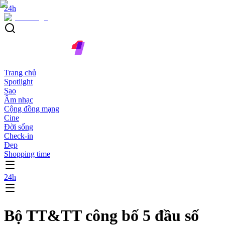
24h
Trang chủ
Spotlight
Sao
Âm nhạc
Cộng đồng mạng
Cine
Đời sống
Check-in
Đẹp
Shopping time
24h
Bộ TT&TT công bố 5 đầu số