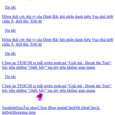
Tin tức
Động thái cực thú vị của Đình Bắc khi nhận danh hiệu Vua phá lưới
châu Á, thốt lên: Trời ơi!
Tin tức
Động thái cực thú vị của Đình Bắc khi nhận danh hiệu Vua phá lưới
châu Á, thốt lên: Trời ơi!
Tin tức
Công an TP.HCM ra mắt series podcast “Giải mã - Break the Trap”,
bóc trần những “chiếc bẫy” ma túy trên không gian mạng
Tin tức
Công an TP.HCM ra mắt series podcast “Giải mã - Break the Trap”,
bóc trần những “chiếc bẫy” ma túy trên không gian mạng
Spotlight
Sao
Âm nhạc
Cộng đồng mạng
Cine
Đời sống
Check-
in
Đẹp
Shopping time