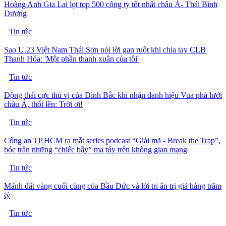
Hoàng Anh Gia Lai lọt top 500 công ty tốt nhất châu Á- Thái Bình
Dương
Tin tức
Sao U.23 Việt Nam Thái Sơn nói lời gan ruột khi chia tay CLB
Thanh Hóa: 'Một phần thanh xuân của tôi'
Tin tức
Động thái cực thú vị của Đình Bắc khi nhận danh hiệu Vua phá lưới
châu Á, thốt lên: Trời ơi!
Tin tức
Công an TP.HCM ra mắt series podcast “Giải mã - Break the Trap”,
bóc trần những “chiếc bẫy” ma túy trên không gian mạng
Tin tức
Mảnh đất vàng cuối cùng của Bầu Đức và lời tri ân trị giá hàng trăm
tỷ
Tin tức