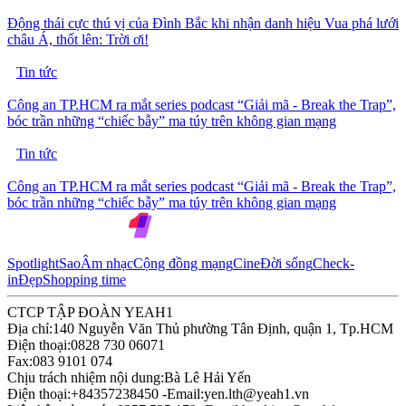
Động thái cực thú vị của Đình Bắc khi nhận danh hiệu Vua phá lưới
châu Á, thốt lên: Trời ơi!
Tin tức
Công an TP.HCM ra mắt series podcast “Giải mã - Break the Trap”,
bóc trần những “chiếc bẫy” ma túy trên không gian mạng
Tin tức
Công an TP.HCM ra mắt series podcast “Giải mã - Break the Trap”,
bóc trần những “chiếc bẫy” ma túy trên không gian mạng
Spotlight
Sao
Âm nhạc
Cộng đồng mạng
Cine
Đời sống
Check-
in
Đẹp
Shopping time
CTCP TẬP ĐOÀN YEAH1
Địa chỉ:
140 Nguyễn Văn Thủ phường Tân Định, quận 1, Tp.HCM
Điện thoại:
0828 730 06071
Fax:
083 9101 074
Chịu trách nhiệm nội dung:
Bà Lê Hải Yến
Điện thoại:
+84357238450 -
Email:
yen.lth@yeah1.vn