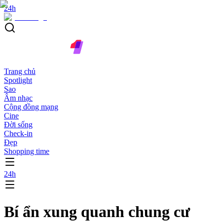
24h
Trang chủ
Spotlight
Sao
Âm nhạc
Cộng đồng mạng
Cine
Đời sống
Check-in
Đẹp
Shopping time
24h
Bí ẩn xung quanh chung cư