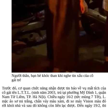
Người thân, bạn bè khóc than khi nghe tin xấu của cô
gái trẻ
Trước đó, cơ quan chức năng nhận được tin báo về vụ mất tích của
cô gái tên L.T.T.L. (sinh năm 2003, trú tại phường Mỹ Đình 1, quận
Nam Từ Liêm, TP. Hà Nội). Chiều ngày 16/2 (tức mùng 7 Tết), L.
mặc áo sơ mi trắng, chân váy màu xám, đi xe máy Vision màu đỏ
rời khỏi nhà và sau đó không còn liên lạc được. Đến ngày 19/2, thi