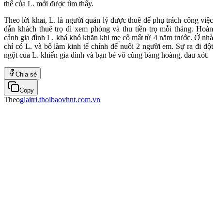
thể của L. mới được tìm thấy.
Theo lời khai, L. là người quản lý được thuê để phụ trách công việc
dẫn khách thuê trọ đi xem phòng và thu tiền trọ mỗi tháng. Hoàn
cảnh gia đình L. khá khó khăn khi mẹ cô mất từ 4 năm trước. Ở nhà
chỉ có L. và bố làm kinh tế chính để nuôi 2 người em. Sự ra đi đột
ngột của L. khiến gia đình và bạn bè vô cùng bàng hoàng, đau xót.
Chia sẻ
Copy
Theo
giaitri.thoibaovhnt.com.vn