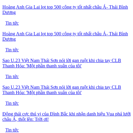
Hoàng Anh Gia Lai lọt top 500 công ty tốt nhất châu Á- Thái Bình
Dương
Tin tức
Hoàng Anh Gia Lai lọt top 500 công ty tốt nhất châu Á- Thái Bình
Dương
Tin tức
Sao U.23 Việt Nam Thái Sơn nói lời gan ruột khi chia tay CLB
Thanh Hóa: 'Một phần thanh xuân của tôi'
Tin tức
Sao U.23 Việt Nam Thái Sơn nói lời gan ruột khi chia tay CLB
Thanh Hóa: 'Một phần thanh xuân của tôi'
Tin tức
Động thái cực thú vị của Đình Bắc khi nhận danh hiệu Vua phá lưới
châu Á, thốt lên: Trời ơi!
Tin tức