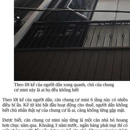
Theo lời kể của người dân xung quanh, chủ của chung
cư mini này là ai họ đều không biết
Theo lời kể của người dân, căn chung cư mini 6 tầng này có nhiều
điều bí ẩn. Kể từ khi bắt đầu hoạt động cho thuê, người dân không
biết chủ nhân thật sự của chung cư là ai, càng không từng gặp mặt.
Được biết, căn chung cư mini này từng là một căn nhà bỏ hoang
hơn chục năm qua. Khoảng 3 năm trước, ngân hàng phát mại thì có