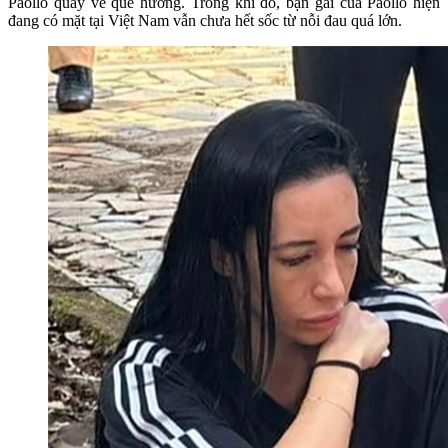
Paollo quay về quê hương. Trong khi đó, bạn gái của Paollo hiện
đang có mặt tại Việt Nam vẫn chưa hết sốc từ nỗi đau quá lớn.