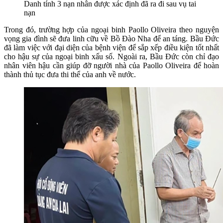
Danh tính 3 nạn nhân được xác định đã ra đi sau vụ tai
nạn
Trong đó, trường hợp của ngoại binh Paollo Oliveira theo nguyện
vọng gia đình sẽ đưa linh cữu về Bồ Đào Nha để an táng. Bầu Đức
đã làm việc với đại diện của bệnh viện để sắp xếp điều kiện tốt nhất
cho hậu sự của ngoại binh xấu số. Ngoài ra, Bầu Đức còn chỉ đạo
nhân viên hậu cần giúp đỡ người nhà của Paollo Oliveira để hoàn
thành thủ tục đưa thi thể của anh về nước.