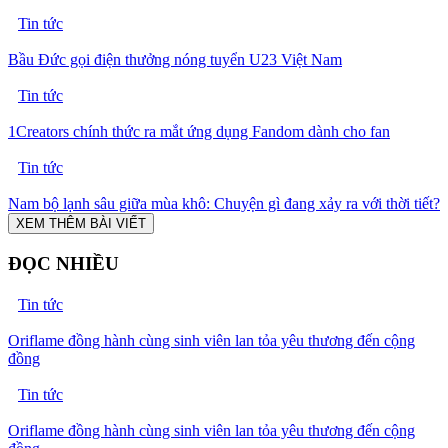
Tin tức
Bầu Đức gọi điện thưởng nóng tuyển U23 Việt Nam
Tin tức
1Creators chính thức ra mắt ứng dụng Fandom dành cho fan
Tin tức
Nam bộ lạnh sâu giữa mùa khô: Chuyện gì đang xảy ra với thời tiết?
XEM THÊM BÀI VIẾT
ĐỌC NHIỀU
Tin tức
Oriflame đồng hành cùng sinh viên lan tỏa yêu thương đến cộng
đồng
Tin tức
Oriflame đồng hành cùng sinh viên lan tỏa yêu thương đến cộng