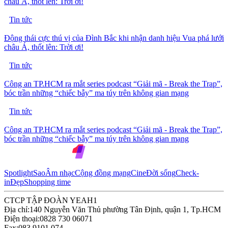
châu Á, thốt lên: Trời ơi!
Tin tức
Động thái cực thú vị của Đình Bắc khi nhận danh hiệu Vua phá lưới
châu Á, thốt lên: Trời ơi!
Tin tức
Công an TP.HCM ra mắt series podcast “Giải mã - Break the Trap”,
bóc trần những “chiếc bẫy” ma túy trên không gian mạng
Tin tức
Công an TP.HCM ra mắt series podcast “Giải mã - Break the Trap”,
bóc trần những “chiếc bẫy” ma túy trên không gian mạng
Spotlight
Sao
Âm nhạc
Cộng đồng mạng
Cine
Đời sống
Check-
in
Đẹp
Shopping time
CTCP TẬP ĐOÀN YEAH1
Địa chỉ:
140 Nguyễn Văn Thủ phường Tân Định, quận 1, Tp.HCM
Điện thoại:
0828 730 06071
Fax:
083 9101 074