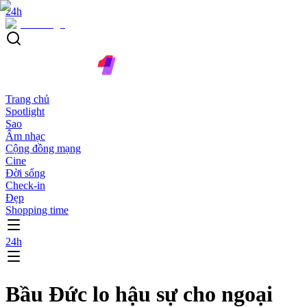
24h
Trang chủ
Spotlight
Sao
Âm nhạc
Cộng đồng mạng
Cine
Đời sống
Check-in
Đẹp
Shopping time
24h
Bầu Đức lo hậu sự cho ngoại