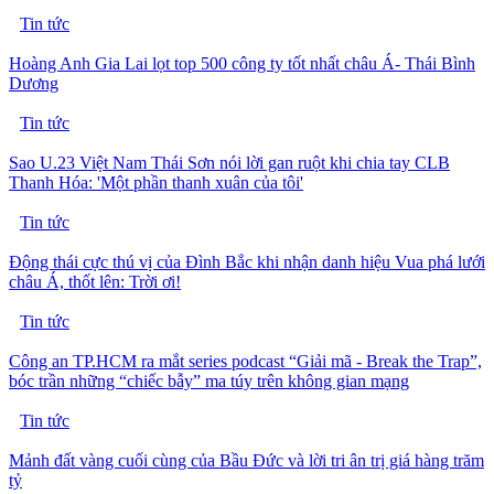
Tin tức
Hoàng Anh Gia Lai lọt top 500 công ty tốt nhất châu Á- Thái Bình
Dương
Tin tức
Sao U.23 Việt Nam Thái Sơn nói lời gan ruột khi chia tay CLB
Thanh Hóa: 'Một phần thanh xuân của tôi'
Tin tức
Động thái cực thú vị của Đình Bắc khi nhận danh hiệu Vua phá lưới
châu Á, thốt lên: Trời ơi!
Tin tức
Công an TP.HCM ra mắt series podcast “Giải mã - Break the Trap”,
bóc trần những “chiếc bẫy” ma túy trên không gian mạng
Tin tức
Mảnh đất vàng cuối cùng của Bầu Đức và lời tri ân trị giá hàng trăm
tỷ