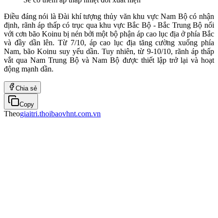
Điều đáng nói là Đài khí tượng thủy văn khu vực Nam Bộ có nhận
định,
rãnh áp thấp có trục qua khu vực Bắc Bộ - Bắc Trung Bộ
nối
với cơn bão Koinu bị nén bởi một bộ phận áp cao lục địa ở phía Bắc
và đầy dần lên. Từ 7/10, áp cao lục địa tăng cường xuống phía
Nam, bão Koinu suy yếu dần. Tuy nhiên, từ 9-10/10, rãnh áp thấp
vắt qua Nam Trung Bộ và Nam Bộ được thiết lập trở lại và hoạt
động mạnh dần.
Chia sẻ
Copy
Theo
giaitri.thoibaovhnt.com.vn