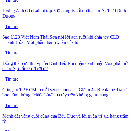
Tin tức
Hoàng Anh Gia Lai lọt top 500 công ty tốt nhất châu Á- Thái Bình
Dương
Tin tức
Sao U.23 Việt Nam Thái Sơn nói lời gan ruột khi chia tay CLB
Thanh Hóa: 'Một phần thanh xuân của tôi'
Tin tức
Động thái cực thú vị của Đình Bắc khi nhận danh hiệu Vua phá lưới
châu Á, thốt lên: Trời ơi!
Tin tức
Công an TP.HCM ra mắt series podcast “Giải mã - Break the Trap”,
bóc trần những “chiếc bẫy” ma túy trên không gian mạng
Tin tức
Mảnh đất vàng cuối cùng của Bầu Đức và lời tri ân trị giá hàng trăm
tỷ