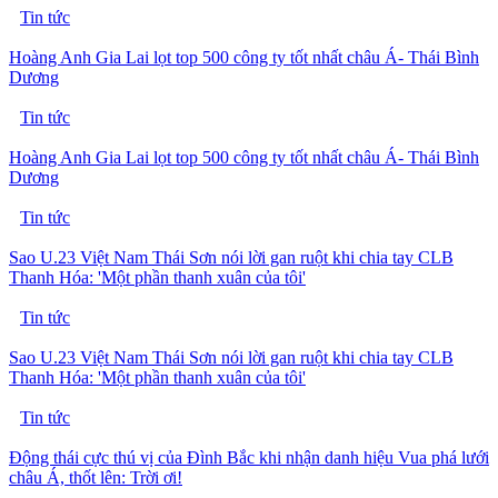
Tin tức
Hoàng Anh Gia Lai lọt top 500 công ty tốt nhất châu Á- Thái Bình
Dương
Tin tức
Hoàng Anh Gia Lai lọt top 500 công ty tốt nhất châu Á- Thái Bình
Dương
Tin tức
Sao U.23 Việt Nam Thái Sơn nói lời gan ruột khi chia tay CLB
Thanh Hóa: 'Một phần thanh xuân của tôi'
Tin tức
Sao U.23 Việt Nam Thái Sơn nói lời gan ruột khi chia tay CLB
Thanh Hóa: 'Một phần thanh xuân của tôi'
Tin tức
Động thái cực thú vị của Đình Bắc khi nhận danh hiệu Vua phá lưới
châu Á, thốt lên: Trời ơi!