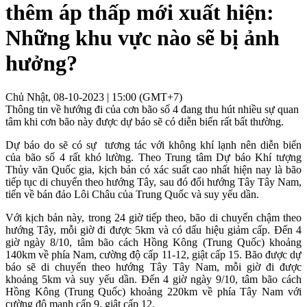
thêm áp thấp mới xuất hiện:
Những khu vực nào sẽ bị ảnh
hưởng?
Chủ Nhật, 08-10-2023 | 15:00 (GMT+7)
Thông tin về hướng đi của cơn bão số 4 đang thu hút nhiều sự quan
tâm khi cơn bão này được dự báo sẽ có diễn biến rất bất thường.
Dự báo do sẽ có sự tương tác với không khí lạnh nên diễn biến
của bão số 4 rất khó lường. Theo Trung tâm Dự báo Khí tượng
Thủy văn Quốc gia, kịch bản có xác suất cao nhất hiện nay là bão
tiếp tục di chuyển theo hướng Tây, sau đó đổi hướng Tây Tây Nam,
tiến về bán đảo Lôi Châu của Trung Quốc và suy yếu dần.
Với kịch bản này, trong 24 giờ tiếp theo, bão di chuyển chậm theo
hướng Tây, mỗi giờ đi được 5km và có dấu hiệu giảm cấp. Đến 4
giờ ngày 8/10, tâm bão cách Hồng Kông (Trung Quốc) khoảng
140km về phía Nam, cường độ cấp 11-12, giật cấp 15. Bão được dự
báo sẽ di chuyển theo hướng Tây Tây Nam, mỗi giờ đi được
khoảng 5km và suy yếu dần. Đến 4 giờ ngày 9/10, tâm bão cách
Hồng Kông (Trung Quốc) khoảng 220km về phía Tây Nam với
cường độ mạnh cấp 9, giật cấp 12.