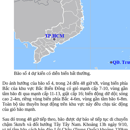
Bão số 4 dự kiến có diễn biến bất thường.
Do ảnh hưởng của bão số 4, trong 24 đến 48 giờ tới, vùng biển phía
Bắc của khu vực Bắc Biển Đông có gió mạnh cấp 7-10, vùng gần
tâm bão đi qua mạnh cấp 11-13, giật cấp 16; biển động dữ dội; sóng
cao 2-4m, riêng vùng biển phía Bắc 4-6m, vùng gần tâm bão 6-8m.
Toàn bộ tàu thuyền hoạt động trên khu vực này đều chịu tác động
của gió bão mạnh.
Sau đó trong 48 giờ tiếp theo, bão được dự báo sẽ tiếp tục di chuyển
chậm 5km/h và đổi hướng Tây Tây Nam. Khoảng 13h ngày 9/10,
vị trí tâm bão cách bán đảo Lôi Châu (Trung Quốc) khoảng 220km