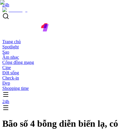
24h
Trang chủ
Spotlight
Sao
Âm nhạc
Cộng đồng mạng
Cine
Đời sống
Check-in
Đẹp
Shopping time
24h
Bão số 4 bỗng diễn biến lạ, có