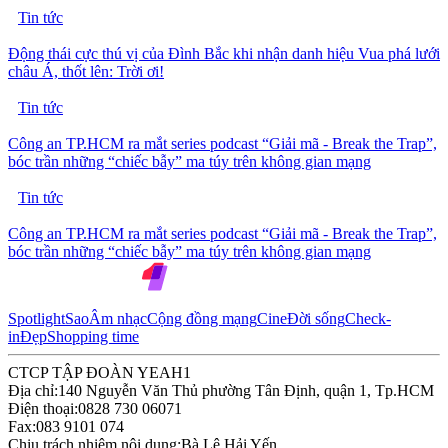
Tin tức
Động thái cực thú vị của Đình Bắc khi nhận danh hiệu Vua phá lưới
châu Á, thốt lên: Trời ơi!
Tin tức
Công an TP.HCM ra mắt series podcast “Giải mã - Break the Trap”,
bóc trần những “chiếc bẫy” ma túy trên không gian mạng
Tin tức
Công an TP.HCM ra mắt series podcast “Giải mã - Break the Trap”,
bóc trần những “chiếc bẫy” ma túy trên không gian mạng
Spotlight
Sao
Âm nhạc
Cộng đồng mạng
Cine
Đời sống
Check-
in
Đẹp
Shopping time
CTCP TẬP ĐOÀN YEAH1
Địa chỉ:
140 Nguyễn Văn Thủ phường Tân Định, quận 1, Tp.HCM
Điện thoại:
0828 730 06071
Fax:
083 9101 074
Chịu trách nhiệm nội dung:
Bà Lê Hải Yến