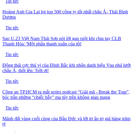
Tin tức
Hoàng Anh Gia Lai lọt top 500 công ty tốt nhất châu Á- Thái Bình
Dương
Tin tức
Sao U.23 Việt Nam Thái Sơn nói lời gan ruột khi chia tay CLB
Thanh Hóa: 'Một phần thanh xuân của tôi'
Tin tức
Động thái cực thú vị của Đình Bắc khi nhận danh hiệu Vua phá lưới
châu Á, thốt lên: Trời ơi!
Tin tức
Công an TP.HCM ra mắt series podcast “Giải mã - Break the Trap”,
bóc trần những “chiếc bẫy” ma túy trên không gian mạng
Tin tức
Mảnh đất vàng cuối cùng của Bầu Đức và lời tri ân trị giá hàng trăm
tỷ