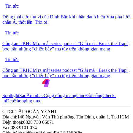
Tin tức
Động thái cực thú vị của Đình Bắc khi nhận danh hiệu Vua phá lưới
châu Á, thốt lên: Trời ơi!
Tin tức
Công an TP.HCM ra mắt series podcast “Giải mã - Break the Trap”,
bóc trần những “chiếc bẫy” ma túy trên không gian mạng
Tin tức
Công an TP.HCM ra mắt series podcast “Giải mã - Break the Trap”,
bóc trần những “chiếc bẫy” ma túy trên không gian mạng
Spotlight
Sao
Âm nhạc
Cộng đồng mạng
Cine
Đời sống
Check-
in
Đẹp
Shopping time
CTCP TẬP ĐOÀN YEAH1
Địa chỉ:
140 Nguyễn Văn Thủ phường Tân Định, quận 1, Tp.HCM
Điện thoại:
0828 730 06071
Fax:
083 9101 074
Chịu trách nhiệm nội dung:
Bà Lê Hải Yến