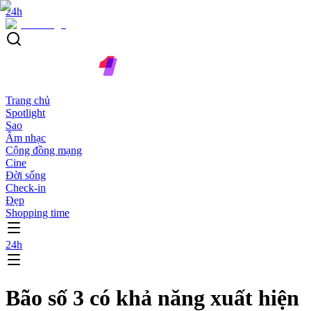
24h
Trang chủ
Spotlight
Sao
Âm nhạc
Cộng đồng mạng
Cine
Đời sống
Check-in
Đẹp
Shopping time
24h
Bão số 3 có khả năng xuất hiện