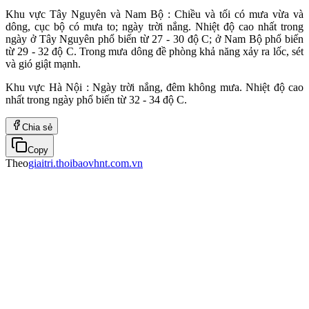
Khu vực Tây Nguyên và Nam Bộ : Chiều và tối có mưa vừa và
dông, cục bộ có mưa to; ngày trời nắng. Nhiệt độ cao nhất trong
ngày ở Tây Nguyên phổ biến từ 27 - 30 độ C; ở Nam Bộ phổ biến
từ 29 - 32 độ C. Trong mưa dông đề phòng khả năng xảy ra lốc, sét
và gió giật mạnh.
Khu vực Hà Nội : Ngày trời nắng, đêm không mưa. Nhiệt độ cao
nhất trong ngày phổ biến từ 32 - 34 độ C.
Chia sẻ
Copy
Theo
giaitri.thoibaovhnt.com.vn