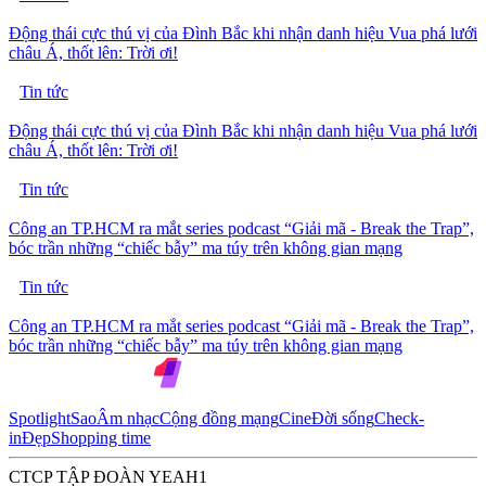
Động thái cực thú vị của Đình Bắc khi nhận danh hiệu Vua phá lưới
châu Á, thốt lên: Trời ơi!
Tin tức
Động thái cực thú vị của Đình Bắc khi nhận danh hiệu Vua phá lưới
châu Á, thốt lên: Trời ơi!
Tin tức
Công an TP.HCM ra mắt series podcast “Giải mã - Break the Trap”,
bóc trần những “chiếc bẫy” ma túy trên không gian mạng
Tin tức
Công an TP.HCM ra mắt series podcast “Giải mã - Break the Trap”,
bóc trần những “chiếc bẫy” ma túy trên không gian mạng
Spotlight
Sao
Âm nhạc
Cộng đồng mạng
Cine
Đời sống
Check-
in
Đẹp
Shopping time
CTCP TẬP ĐOÀN YEAH1