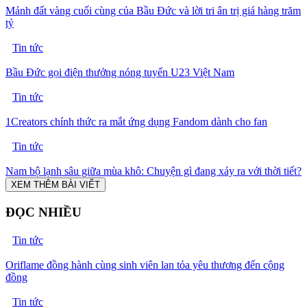
Mảnh đất vàng cuối cùng của Bầu Đức và lời tri ân trị giá hàng trăm
tỷ
Tin tức
Bầu Đức gọi điện thưởng nóng tuyển U23 Việt Nam
Tin tức
1Creators chính thức ra mắt ứng dụng Fandom dành cho fan
Tin tức
Nam bộ lạnh sâu giữa mùa khô: Chuyện gì đang xảy ra với thời tiết?
XEM THÊM BÀI VIẾT
ĐỌC NHIỀU
Tin tức
Oriflame đồng hành cùng sinh viên lan tỏa yêu thương đến cộng
đồng
Tin tức