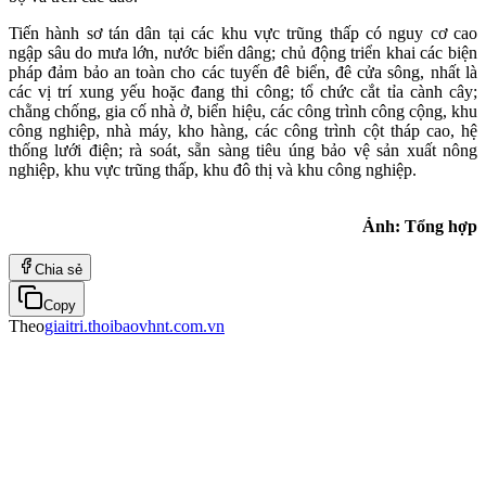
Tiến hành sơ tán dân tại các khu vực trũng thấp có nguy cơ cao
ngập sâu do mưa lớn, nước biển dâng; chủ động triển khai các biện
pháp đảm bảo an toàn cho các tuyến đê biển, đê cửa sông, nhất là
các vị trí xung yếu hoặc đang thi công; tổ chức cắt tỉa cành cây;
chằng chống, gia cố nhà ở, biển hiệu, các công trình công cộng, khu
công nghiệp, nhà máy, kho hàng, các công trình cột tháp cao, hệ
thống lưới điện; rà soát, sẵn sàng tiêu úng bảo vệ sản xuất nông
nghiệp, khu vực trũng thấp, khu đô thị và khu công nghiệp.
Ảnh: Tổng hợp
Chia sẻ
Copy
Theo
giaitri.thoibaovhnt.com.vn