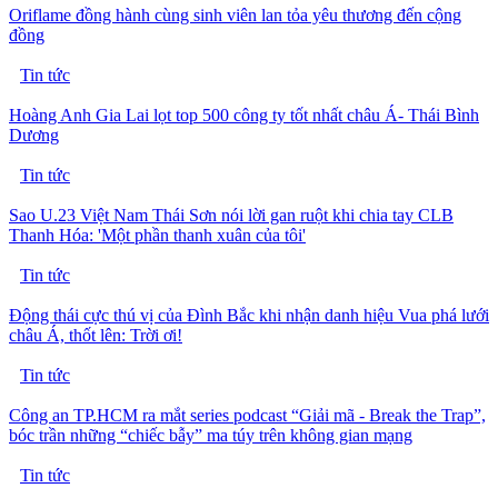
Oriflame đồng hành cùng sinh viên lan tỏa yêu thương đến cộng
đồng
Tin tức
Hoàng Anh Gia Lai lọt top 500 công ty tốt nhất châu Á- Thái Bình
Dương
Tin tức
Sao U.23 Việt Nam Thái Sơn nói lời gan ruột khi chia tay CLB
Thanh Hóa: 'Một phần thanh xuân của tôi'
Tin tức
Động thái cực thú vị của Đình Bắc khi nhận danh hiệu Vua phá lưới
châu Á, thốt lên: Trời ơi!
Tin tức
Công an TP.HCM ra mắt series podcast “Giải mã - Break the Trap”,
bóc trần những “chiếc bẫy” ma túy trên không gian mạng
Tin tức