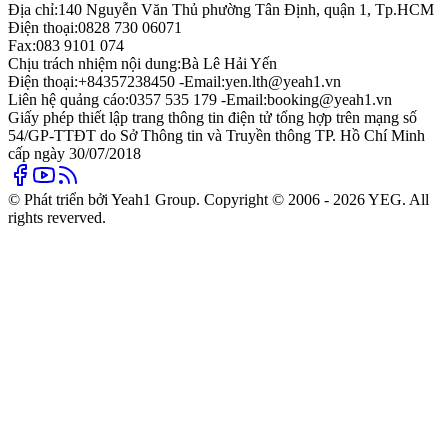
Địa chỉ:
140 Nguyễn Văn Thủ phường Tân Định, quận 1, Tp.HCM
Điện thoại:
0828 730 06071
Fax:
083 9101 074
Chịu trách nhiệm nội dung:
Bà Lê Hải Yến
Điện thoại:
+84357238450 -
Email:
yen.lth@yeah1.vn
Liên hệ quảng cáo:
0357 535 179 -
Email:
booking@yeah1.vn
Giấy phép thiết lập trang thông tin điện tử tổng hợp trên mạng số
54/GP-TTĐT do Sở Thông tin và Truyền thông TP. Hồ Chí Minh
cấp ngày 30/07/2018
© Phát triển bởi Yeah1 Group. Copyright © 2006 - 2026 YEG. All
rights reverved.