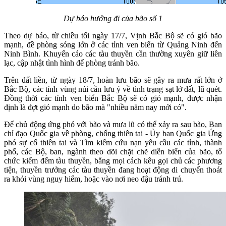
Dự báo hướng đi của bão số 1
Theo dự báo, từ chiều tối ngày 17/7, Vịnh Bắc Bộ sẽ có gió bão
mạnh, đề phòng sóng lớn ở các tỉnh ven biển từ Quảng Ninh đến
Ninh Bình. Khuyến cáo các tàu thuyền cần thường xuyên giữ liên
lạc, cập nhật tình hình để phòng tránh bão.
Trên đất liền, từ ngày 18/7, hoàn lưu bão sẽ gây ra mưa rất lớn ở
Bắc Bộ, các tỉnh vùng núi cần lưu ý về tình trạng sạt lở đất, lũ quét.
Đồng thời các tỉnh ven biển Bắc Bộ sẽ có gió mạnh, được nhận
định là đợt gió mạnh do bão mà "nhiều năm nay mới có".
Để chủ động ứng phó với bão và mưa lũ có thể xảy ra sau bão, Ban
chỉ đạo Quốc gia về phòng, chống thiên tai - Ủy ban Quốc gia Ứng
phó sự cố thiên tai và Tìm kiếm cứu nạn yêu cầu các tỉnh, thành
phố, các Bộ, ban, ngành theo dõi chặt chẽ diễn biến của bão, tổ
chức kiểm đếm tàu thuyền, bằng mọi cách kêu gọi chủ các phương
tiện, thuyền trưởng các tàu thuyền đang hoạt động di chuyển thoát
ra khỏi vùng nguy hiểm, hoặc vào nơi neo đậu tránh trú.