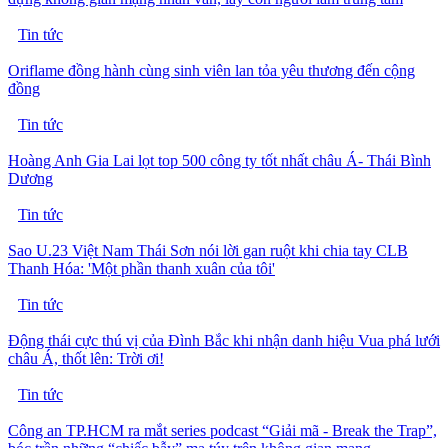
Tin tức
Oriflame đồng hành cùng sinh viên lan tỏa yêu thương đến cộng
đồng
Tin tức
Hoàng Anh Gia Lai lọt top 500 công ty tốt nhất châu Á- Thái Bình
Dương
Tin tức
Sao U.23 Việt Nam Thái Sơn nói lời gan ruột khi chia tay CLB
Thanh Hóa: 'Một phần thanh xuân của tôi'
Tin tức
Động thái cực thú vị của Đình Bắc khi nhận danh hiệu Vua phá lưới
châu Á, thốt lên: Trời ơi!
Tin tức
Công an TP.HCM ra mắt series podcast “Giải mã - Break the Trap”,