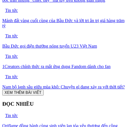
bóc trần những “chiếc bẫy” ma túy trên không gian mạng
Tin tức
Mảnh đất vàng cuối cùng của Bầu Đức và lời tri ân trị giá hàng trăm
tỷ
Tin tức
Bầu Đức gọi điện thưởng nóng tuyển U23 Việt Nam
Tin tức
1Creators chính thức ra mắt ứng dụng Fandom dành cho fan
Tin tức
Nam bộ lạnh sâu giữa mùa khô: Chuyện gì đang xảy ra với thời tiết?
XEM THÊM BÀI VIẾT
ĐỌC NHIỀU
Tin tức
Oriflame đồng hành cùng sinh viên lan tỏa yêu thương đến cộng