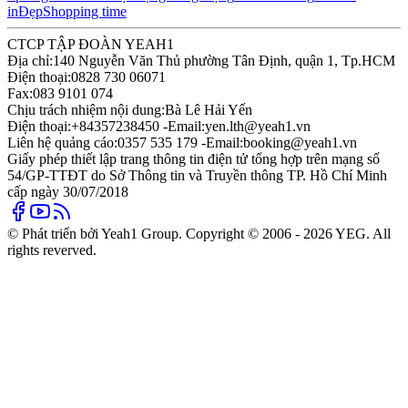
in
Đẹp
Shopping time
CTCP TẬP ĐOÀN YEAH1
Địa chỉ:
140 Nguyễn Văn Thủ phường Tân Định, quận 1, Tp.HCM
Điện thoại:
0828 730 06071
Fax:
083 9101 074
Chịu trách nhiệm nội dung:
Bà Lê Hải Yến
Điện thoại:
+84357238450 -
Email:
yen.lth@yeah1.vn
Liên hệ quảng cáo:
0357 535 179 -
Email:
booking@yeah1.vn
Giấy phép thiết lập trang thông tin điện tử tổng hợp trên mạng số
54/GP-TTĐT do Sở Thông tin và Truyền thông TP. Hồ Chí Minh
cấp ngày 30/07/2018
© Phát triển bởi Yeah1 Group. Copyright © 2006 - 2026 YEG. All
rights reverved.