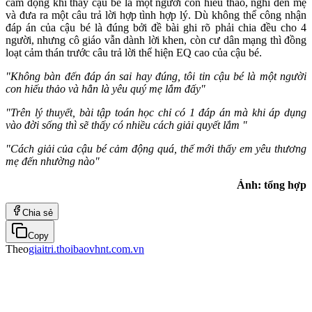
cảm động khi thấy cậu bé là một người con hiếu thảo, nghĩ đến mẹ
và đưa ra một câu trả lời hợp tình hợp lý. Dù không thể công nhận
đáp án của cậu bé là đúng bởi đề bài ghi rõ phải chia đều cho 4
người, nhưng cô giáo vẫn dành lời khen, còn cư dân mạng thì đồng
loạt cảm thán trước câu trả lời thể hiện EQ cao của cậu bé.
"Không bàn đến đáp án sai hay đúng, tôi tin cậu bé là một người
con hiếu thảo và hẳn là yêu quý mẹ lắm đấy"
"Trên lý thuyết, bài tập toán học chỉ có 1 đáp án mà khi áp dụng
vào đời sống thì sẽ thấy có nhiều cách giải quyết lắm "
"Cách giải của cậu bé cảm động quá, thế mới thấy em yêu thương
mẹ đến nhường nào"
Ảnh: tổng hợp
Chia sẻ
Copy
Theo
giaitri.thoibaovhnt.com.vn