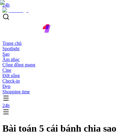
24h
Trang chủ
Spotlight
Sao
Âm nhạc
Cộng đồng mạng
Cine
Đời sống
Check-in
Đẹp
Shopping time
24h
Bài toán 5 cái bánh chia sao