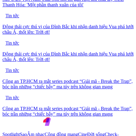
Thanh Hóa: 'Một phần thanh xuân của tôi'
Tin tức
Động thái cực thú vị của Đình Bắc khi nhận danh hiệu Vua phá lưới
châu Á, thốt lên: Trời ơi!
Tin tức
Động thái cực thú vị của Đình Bắc khi nhận danh hiệu Vua phá lưới
châu Á, thốt lên: Trời ơi!
Tin tức
Công an TP.HCM ra mắt series podcast “Giải mã - Break the Trap”,
bóc trần những “chiếc bẫy” ma túy trên không gian mạng
Tin tức
Công an TP.HCM ra mắt series podcast “Giải mã - Break the Trap”,
bóc trần những “chiếc bẫy” ma túy trên không gian mạng
Spotlight
Sao
Âm nhạc
Cộng đồng mạng
Cine
Đời sống
Check-