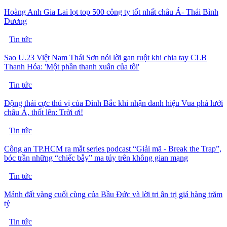
Hoàng Anh Gia Lai lọt top 500 công ty tốt nhất châu Á- Thái Bình
Dương
Tin tức
Sao U.23 Việt Nam Thái Sơn nói lời gan ruột khi chia tay CLB
Thanh Hóa: 'Một phần thanh xuân của tôi'
Tin tức
Động thái cực thú vị của Đình Bắc khi nhận danh hiệu Vua phá lưới
châu Á, thốt lên: Trời ơi!
Tin tức
Công an TP.HCM ra mắt series podcast “Giải mã - Break the Trap”,
bóc trần những “chiếc bẫy” ma túy trên không gian mạng
Tin tức
Mảnh đất vàng cuối cùng của Bầu Đức và lời tri ân trị giá hàng trăm
tỷ
Tin tức