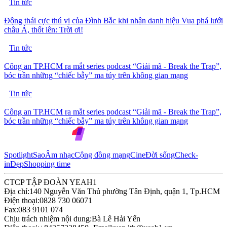
Tin tức
Động thái cực thú vị của Đình Bắc khi nhận danh hiệu Vua phá lưới
châu Á, thốt lên: Trời ơi!
Tin tức
Công an TP.HCM ra mắt series podcast “Giải mã - Break the Trap”,
bóc trần những “chiếc bẫy” ma túy trên không gian mạng
Tin tức
Công an TP.HCM ra mắt series podcast “Giải mã - Break the Trap”,
bóc trần những “chiếc bẫy” ma túy trên không gian mạng
Spotlight
Sao
Âm nhạc
Cộng đồng mạng
Cine
Đời sống
Check-
in
Đẹp
Shopping time
CTCP TẬP ĐOÀN YEAH1
Địa chỉ:
140 Nguyễn Văn Thủ phường Tân Định, quận 1, Tp.HCM
Điện thoại:
0828 730 06071
Fax:
083 9101 074
Chịu trách nhiệm nội dung:
Bà Lê Hải Yến