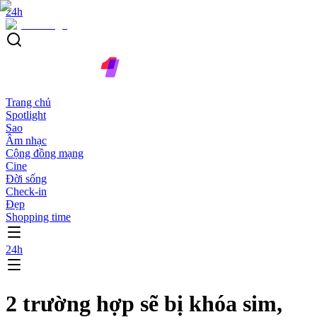
24h
Trang chủ
Spotlight
Sao
Âm nhạc
Cộng đồng mạng
Cine
Đời sống
Check-in
Đẹp
Shopping time
24h
2 trường hợp sẽ bị khóa sim,