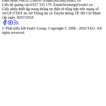
Điện thoại:
+84357238450 -
Email:
yen.lth@yeah1.vn
Liên hệ quảng cáo:
0357 535 179 -
Email:
booking@yeah1.vn
Giấy phép thiết lập trang thông tin điện tử tổng hợp trên mạng số
54/GP-TTĐT do Sở Thông tin và Truyền thông TP. Hồ Chí Minh
cấp ngày 30/07/2018
© Phát triển bởi Yeah1 Group. Copyright © 2006 - 2026 YEG. All
rights reverved.