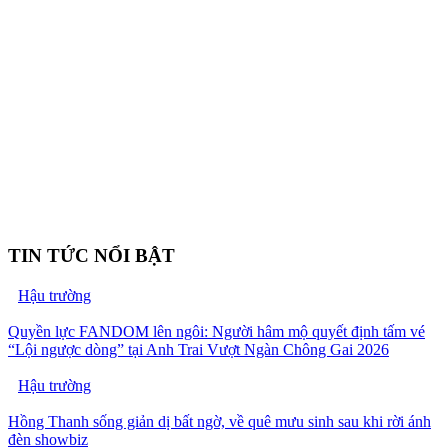
TIN TỨC NỔI BẬT
Hậu trường
Quyền lực FANDOM lên ngôi: Người hâm mộ quyết định tấm vé
“Lội ngược dòng” tại Anh Trai Vượt Ngàn Chông Gai 2026
Hậu trường
Hồng Thanh sống giản dị bất ngờ, về quê mưu sinh sau khi rời ánh
đèn showbiz