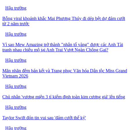
Hậu trường
Bỗng viral khoảnh khắc Mai Phương Thúy đi dép bệt dự đám cưới
từ 2 năm trước
Hậu trường
Vì sao Mew Amazing trở thành "nhân tố vàng" được các Anh Tài
tranh nhau chiêu mộ tại Anh Trai Vượt Ngàn Chông Gai?
Hậu trường
Mãn nhãn đêm bán kết và Trang phục Văn hóa Dân tộc Miss Grand
Vietnam 2026
Hậu trường
Chủ nhân 'vương miện 3 tỉ kiểm định toàn kim cương giả' lên tiếng
Hậu trường
Taylor Swift đón tin vui sau 'đám cưới thế kỷ'
Hậu trường