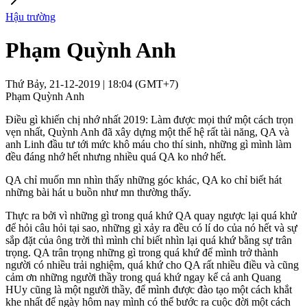
Hậu trường
Phạm Quỳnh Anh
Thứ Bảy, 21-12-2019 | 18:04 (GMT+7)
Phạm Quỳnh Anh
Điều gì khiến chị nhớ nhất 2019: Làm được mọi thứ một cách trọn
vẹn nhất, Quỳnh Anh đã xây dựng một thế hệ rất tài năng, QA và
anh Linh đầu tư tới mức khô máu cho thí sinh, những gì mình làm
đều đáng nhớ hết nhưng nhiều quá QA ko nhớ hết.
QA chỉ muốn mn nhìn thấy những góc khác, QA ko chỉ biết hát
những bài hát u buồn như mn thường thấy.
Thực ra bởi vì những gì trong quá khứ QA quay ngược lại quá khử
để hỏi câu hỏi tại sao, những gì xảy ra đều có lí do của nó hết và sự
sắp đặt của ông trời thì mình chỉ biết nhìn lại quá khứ bằng sự trân
trọng. QA trân trọng những gì trong quá khứ để mình trở thành
người có nhiều trải nghiệm, quá khứ cho QA rất nhiều điều và cũng
cảm ơn những người thầy trong quá khứ ngay kể cả anh Quang
HUy cũng là một người thầy, để mình được đào tạo một cách khắt
khe nhất để ngày hôm nay mình có thể bước ra cuộc đời một cách