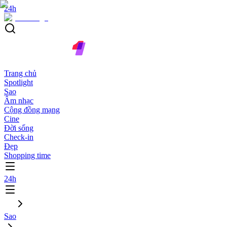
24h
Trang chủ
Spotlight
Sao
Âm nhạc
Cộng đồng mạng
Cine
Đời sống
Check-in
Đẹp
Shopping time
24h
Sao