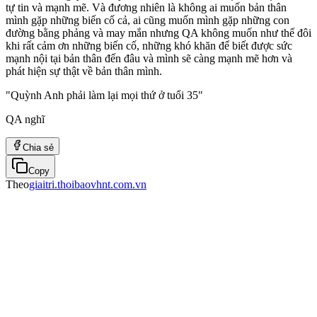
tự tin và mạnh mẽ. Và đương nhiên là không ai muốn bản thân
mình gặp những biến cố cả, ai cũng muốn mình gặp những con
đường bằng phảng và may mắn nhưng QA không muốn như thế đôi
khi rất cảm ơn những biến cố, những khó khăn để biết được sức
mạnh nội tại bản thân đến đâu và mình sẽ càng mạnh mẽ hơn và
phát hiện sự thật về bản thân mình.
"Quỳnh Anh phải làm lại mọi thứ ở tuổi 35"
QA nghĩ
Chia sẻ
Copy
Theo
giaitri.thoibaovhnt.com.vn