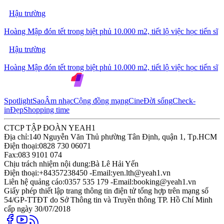
Hậu trường
Hoàng Mập đón tết trong biệt phủ 10.000 m2, tiết lộ việc học tiến sĩ
Hậu trường
Hoàng Mập đón tết trong biệt phủ 10.000 m2, tiết lộ việc học tiến sĩ
Spotlight
Sao
Âm nhạc
Cộng đồng mạng
Cine
Đời sống
Check-
in
Đẹp
Shopping time
CTCP TẬP ĐOÀN YEAH1
Địa chỉ:
140 Nguyễn Văn Thủ phường Tân Định, quận 1, Tp.HCM
Điện thoại:
0828 730 06071
Fax:
083 9101 074
Chịu trách nhiệm nội dung:
Bà Lê Hải Yến
Điện thoại:
+84357238450 -
Email:
yen.lth@yeah1.vn
Liên hệ quảng cáo:
0357 535 179 -
Email:
booking@yeah1.vn
Giấy phép thiết lập trang thông tin điện tử tổng hợp trên mạng số
54/GP-TTĐT do Sở Thông tin và Truyền thông TP. Hồ Chí Minh
cấp ngày 30/07/2018