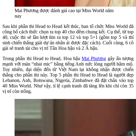
Mai Phương được đánh giá cao tại Miss World năm
nay
Sau khi phần thi Head to Head kết thúc, ban tổ chức Miss World đã
công bố cách thức chọn ra top 40 cho đêm chung kết. Cụ thể, từ top
40, cuộc thi sẽ lần lượt tìm ra top 12 và top 5+1 (gồm top 5 và thí
sinh chiến thắng giải dự án nhân ái được đặc cách). Cuối cùng, 6 cô
gái sẽ tranh tài cho vị trí Tân Hoa hậu và 2 Á hậu.
Trong phần thi Head to Head, Hoa hậu
Mai Phương
gây ấn tượng
mạnh với màn “nhai mic” bằng tiếng Anh nức lòng người hâm mộ.
Tuy nhiên, đại diện đến từ Việt Nam lại không nhận được chiến
thắng cho phần thi này. Top 5 phần thi Head to Head là người đẹp
Lebanon, Anh, Botswana, Nigeria, Zimbabwe đã đặt chân vào top
40 Miss World. Như vậy, tỉ lệ cạnh tranh đã tăng lên khi chỉ còn 35
vị trí còn trống.