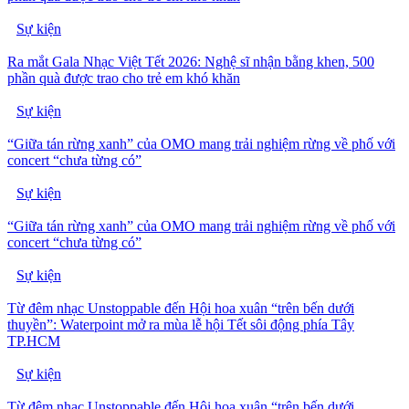
Sự kiện
Ra mắt Gala Nhạc Việt Tết 2026: Nghệ sĩ nhận bằng khen, 500
phần quà được trao cho trẻ em khó khăn
Sự kiện
“Giữa tán rừng xanh” của OMO mang trải nghiệm rừng về phố với
concert “chưa từng có”
Sự kiện
“Giữa tán rừng xanh” của OMO mang trải nghiệm rừng về phố với
concert “chưa từng có”
Sự kiện
Từ đêm nhạc Unstoppable đến Hội hoa xuân “trên bến dưới
thuyền”: Waterpoint mở ra mùa lễ hội Tết sôi động phía Tây
TP.HCM
Sự kiện
Từ đêm nhạc Unstoppable đến Hội hoa xuân “trên bến dưới