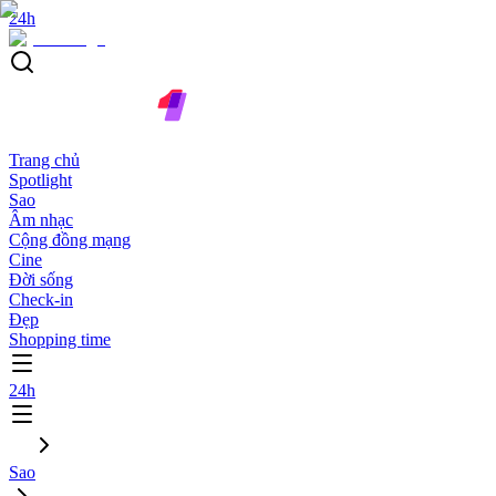
24h
Trang chủ
Spotlight
Sao
Âm nhạc
Cộng đồng mạng
Cine
Đời sống
Check-in
Đẹp
Shopping time
24h
Sao