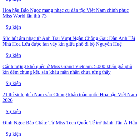
Hoa hậu Bảo Ngọc mang nhạc cụ dân tộc Việt Nam chinh phục
Miss World lần thứ 73
Sự kiện
Sức hút âm nhạc từ Anh Trai Vượt Ngàn Chông Gai: Dàn Anh Tài
Nhà Hoa Lửa được fan vây kín giữa phố đi bộ Nguyễn Huệ
Sự kiện
Cảnh tượng khó quên ở Miss Grand Vietnam: 5.000 khán giả phủ
kín đêm chung kết, sân khấu mãn nhãn chưa từng thấy
Sự kiện
21 thí sinh phía Nam vào Chung khảo toàn quốc Hoa hậu Việt Nam
2026
Sự kiện
Đinh Ngọc Bảo Châu: Từ Miss Teen Quốc Tế trở thành Tân Á Hậu
Sự kiện