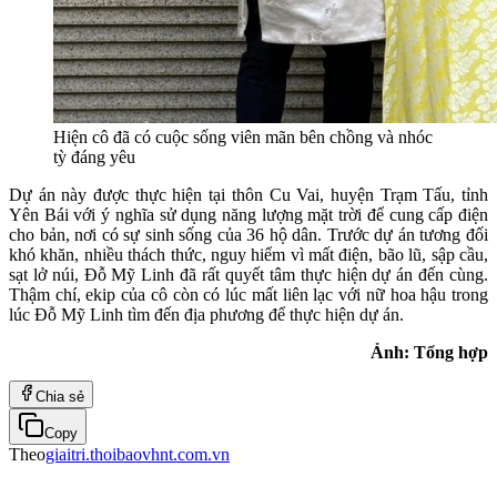
Hiện cô đã có cuộc sống viên mãn bên chồng và nhóc
tỳ đáng yêu
Dự án này được thực hiện tại thôn Cu Vai, huyện Trạm Tấu, tỉnh
Yên Bái với ý nghĩa sử dụng năng lượng mặt trời để cung cấp điện
cho bản, nơi có sự sinh sống của 36 hộ dân. Trước dự án tương đối
khó khăn, nhiều thách thức, nguy hiểm vì mất điện, bão lũ, sập cầu,
sạt lở núi, Đỗ Mỹ Linh đã rất quyết tâm thực hiện dự án đến cùng.
Thậm chí, ekip của cô còn có lúc mất liên lạc với nữ hoa hậu trong
lúc Đỗ Mỹ Linh tìm đến địa phương để thực hiện dự án.
Ảnh: Tổng hợp
Chia sẻ
Copy
Theo
giaitri.thoibaovhnt.com.vn