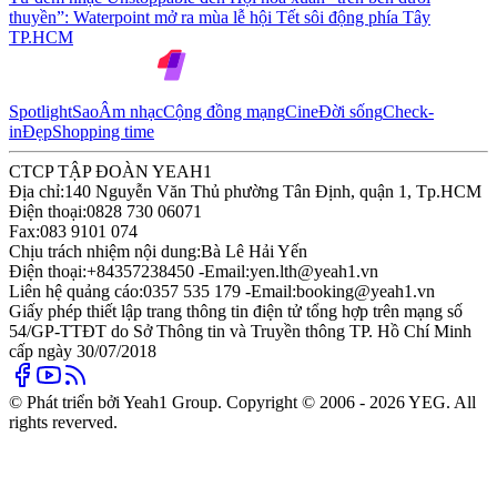
thuyền”: Waterpoint mở ra mùa lễ hội Tết sôi động phía Tây
TP.HCM
Spotlight
Sao
Âm nhạc
Cộng đồng mạng
Cine
Đời sống
Check-
in
Đẹp
Shopping time
CTCP TẬP ĐOÀN YEAH1
Địa chỉ:
140 Nguyễn Văn Thủ phường Tân Định, quận 1, Tp.HCM
Điện thoại:
0828 730 06071
Fax:
083 9101 074
Chịu trách nhiệm nội dung:
Bà Lê Hải Yến
Điện thoại:
+84357238450 -
Email:
yen.lth@yeah1.vn
Liên hệ quảng cáo:
0357 535 179 -
Email:
booking@yeah1.vn
Giấy phép thiết lập trang thông tin điện tử tổng hợp trên mạng số
54/GP-TTĐT do Sở Thông tin và Truyền thông TP. Hồ Chí Minh
cấp ngày 30/07/2018
© Phát triển bởi Yeah1 Group. Copyright © 2006 - 2026 YEG. All
rights reverved.