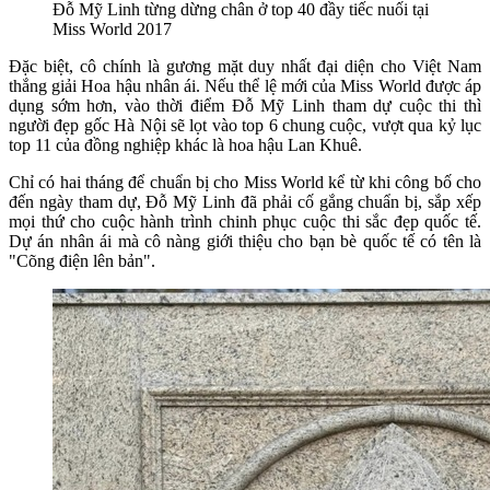
Đỗ Mỹ Linh từng dừng chân ở top 40 đầy tiếc nuối tại
Miss World 2017
Đặc biệt, cô chính là gương mặt duy nhất đại diện cho Việt Nam
thắng giải Hoa hậu nhân ái. Nếu thể lệ mới của Miss World được áp
dụng sớm hơn, vào thời điểm Đỗ Mỹ Linh tham dự cuộc thi thì
người đẹp gốc Hà Nội sẽ lọt vào top 6 chung cuộc, vượt qua kỷ lục
top 11 của đồng nghiệp khác là hoa hậu Lan Khuê.
Chỉ có hai tháng để chuẩn bị cho Miss World kể từ khi công bố cho
đến ngày tham dự, Đỗ Mỹ Linh đã phải cố gắng chuẩn bị, sắp xếp
mọi thứ cho cuộc hành trình chinh phục cuộc thi sắc đẹp quốc tế.
Dự án nhân ái mà cô nàng giới thiệu cho bạn bè quốc tế có tên là
"Cõng điện lên bản".