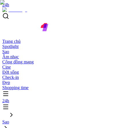
24h
Trang chủ
Spotlight
Sao
Âm nhạc
Cộng đồng mạng
Cine
Đời sống
Check-in
Đẹp
Shopping time
24h
Sao