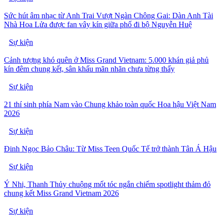
Sức hút âm nhạc từ Anh Trai Vượt Ngàn Chông Gai: Dàn Anh Tài
Nhà Hoa Lửa được fan vây kín giữa phố đi bộ Nguyễn Huệ
Sự kiện
Cảnh tượng khó quên ở Miss Grand Vietnam: 5.000 khán giả phủ
kín đêm chung kết, sân khấu mãn nhãn chưa từng thấy
Sự kiện
21 thí sinh phía Nam vào Chung khảo toàn quốc Hoa hậu Việt Nam
2026
Sự kiện
Đinh Ngọc Bảo Châu: Từ Miss Teen Quốc Tế trở thành Tân Á Hậu
Sự kiện
Ý Nhi, Thanh Thủy chuộng mốt tóc ngắn chiếm spotlight thảm đỏ
chung kết Miss Grand Vietnam 2026
Sự kiện