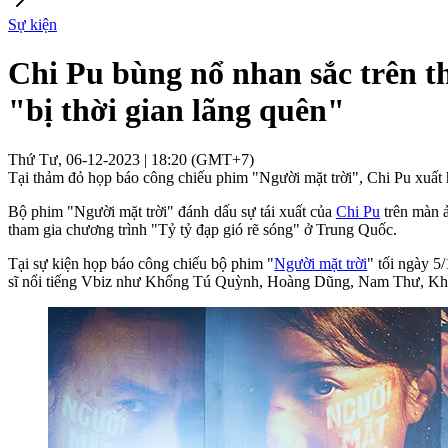
Sự kiện
Chi Pu bùng nổ nhan sắc trên 
"bị thời gian lãng quên"
Thứ Tư, 06-12-2023 | 18:20 (GMT+7)
Tại thảm đỏ họp báo công chiếu phim "Người mặt trời", Chi Pu xuấ
Bộ phim "Người mặt trời" đánh dấu sự tái xuất của
Chi Pu
trên màn ả
tham gia chương trình "Tỷ tỷ đạp gió rẽ sóng" ở Trung Quốc.
Tại sự kiện họp báo công chiếu bộ phim "
Người mặt trời
" tối ngày 
sĩ nổi tiếng Vbiz như Khổng Tú Quỳnh, Hoàng Dũng, Nam Thư, Kh