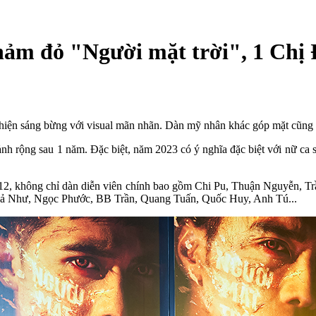
thảm đỏ "Người mặt trời", 1 Chị
t hiện sáng bừng với visual mãn nhãn. Dàn mỹ nhân khác góp mặt cũng
nh rộng sau 1 năm. Đặc biệt, năm 2023 có ý nghĩa đặc biệt với nữ ca s
5/12, không chỉ dàn diễn viên chính bao gồm Chi Pu, Thuận Nguyễn, T
ả Như, Ngọc Phước, BB Trần, Quang Tuấn, Quốc Huy, Anh Tú...