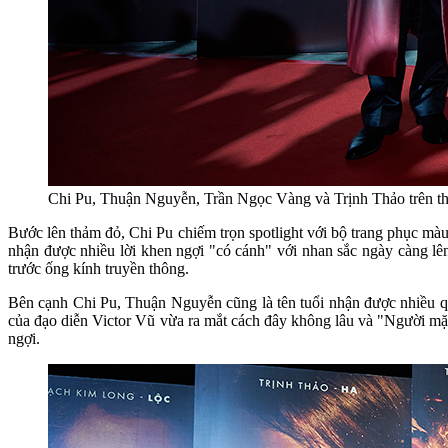
Chi Pu, Thuận Nguyễn, Trần Ngọc Vàng và Trịnh Thảo trên th
Bước lên thảm đỏ, Chi Pu chiếm trọn spotlight với bộ trang phục m
nhận được nhiều lời khen ngợi "có cánh" với nhan sắc ngày càng lê
trước ống kính truyền thông.
Bên cạnh Chi Pu, Thuận Nguyễn cũng là tên tuổi nhận được nhiều qu
của đạo diễn Victor Vũ vừa ra mắt cách đây không lâu và "Người mặ
ngợi.