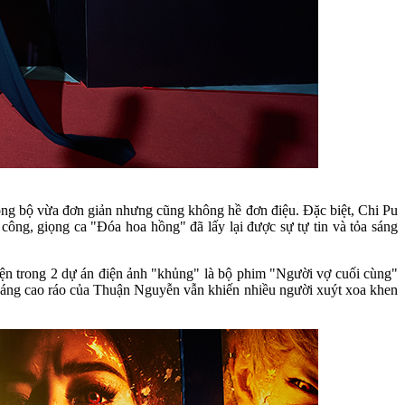
ồng bộ vừa đơn giản nhưng cũng không hề đơn điệu. Đặc biệt, Chi Pu
ông, giọng ca "Đóa hoa hồng" đã lấy lại được sự tự tin và tỏa sáng
iện trong 2 dự án điện ảnh "khủng" là bộ phim "Người vợ cuối cùng"
 dáng cao ráo của Thuận Nguyễn vẫn khiến nhiều người xuýt xoa khen