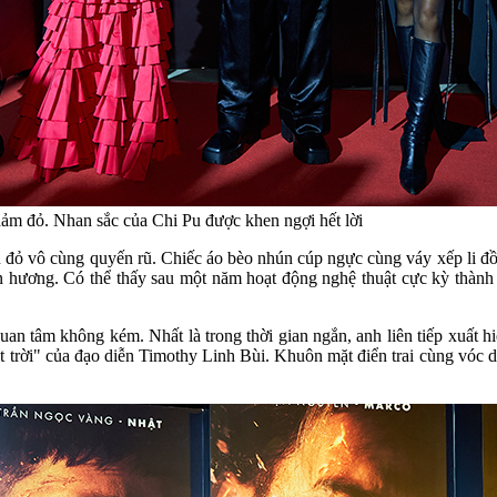
ảm đỏ. Nhan sắc của Chi Pu được khen ngợi hết lời
àu đỏ vô cùng quyến rũ. Chiếc áo bèo nhún cúp ngực cùng váy xếp li đ
n hương. Có thể thấy sau một năm hoạt động nghệ thuật cực kỳ thành c
an tâm không kém. Nhất là trong thời gian ngắn, anh liên tiếp xuất h
t trời" của đạo diễn Timothy Linh Bùi. Khuôn mặt điển trai cùng vóc