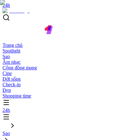
24h
Trang chủ
Spotlight
Sao
Âm nhạc
Cộng đồng mạng
Cine
Đời sống
Check-in
Đẹp
Shopping time
24h
Sao