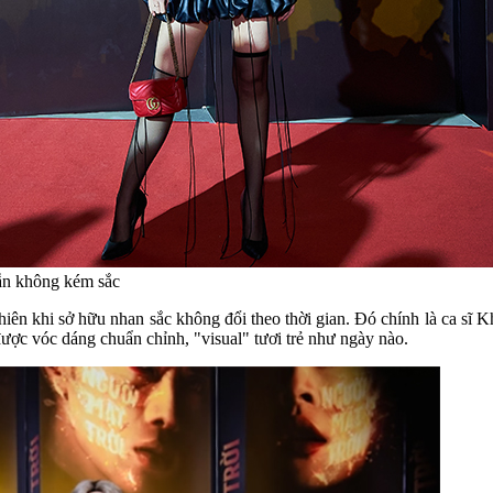
ẫn không kém sắc
hiên khi sở hữu nhan sắc không đổi theo thời gian. Đó chính là ca sĩ 
 vóc dáng chuẩn chỉnh, "visual" tươi trẻ như ngày nào.